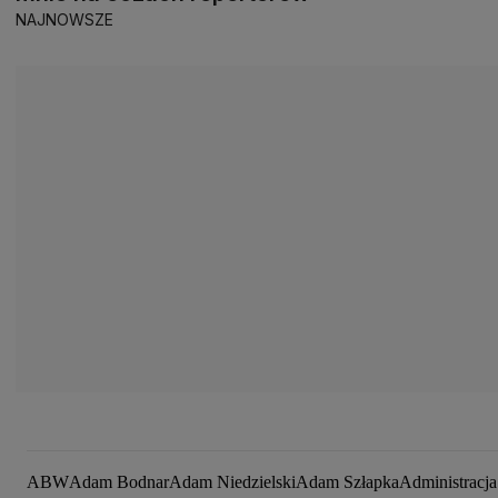
NAJNOWSZE
ABW
Adam Bodnar
Adam Niedzielski
Adam Szłapka
Administracj