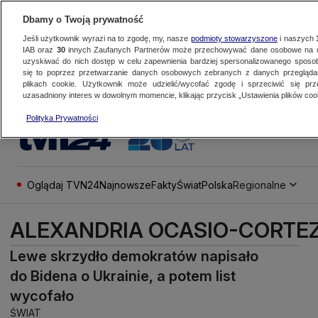
Dbamy o Twoją prywatność
Jeśli użytkownik wyrazi na to zgodę, my, nasze
podmioty stowarzyszone
i naszych
IAB oraz
30
innych Zaufanych Partnerów może przechowywać dane osobowe na ur
uzyskiwać do nich dostęp w celu zapewnienia bardziej spersonalizowanego sposo
się to poprzez przetwarzanie danych osobowych zebranych z danych przegląd
plikach cookie. Użytkownik może udzielić/wycofać zgodę i sprzeciwić się pr
uzasadniony interes w dowolnym momencie, klikając przycisk „Ustawienia plików cook
Polityka Prywatności
Oglądaj TVN24
Najnowsze
Fakty
Świat
Polska
Regionalne
ALEXANDRIA OCASIO-CORTE
Lewe skrzydło demokratów napisało
do Bidena o Ukrainie, a potem list
wycofało
ŚWIAT