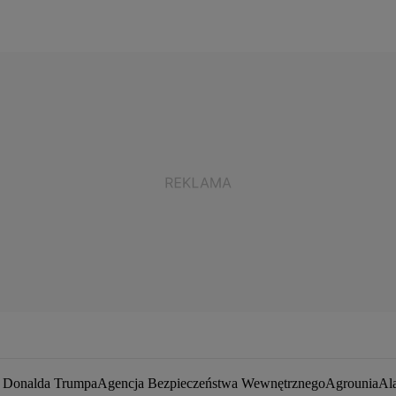
a Donalda Trumpa
Agencja Bezpieczeństwa Wewnętrznego
Agrounia
Al