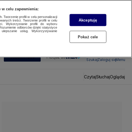
 w celu zapewnienia:
 Tworzenie profili w celu personalizacji
Akceptuję
wanych treści. Tworzenie profili w celu
ci. Wykorzystanie profili do wyboru
Rozumienie odbiorców dzięki statystyce
ulepszanie usług. Wykorzystywanie
Pokaż cele
SUBSKRYBUJ
Przejdź do
Szukaj
Zaloguj się
Menu
Czytaj
Słuchaj
Oglądaj