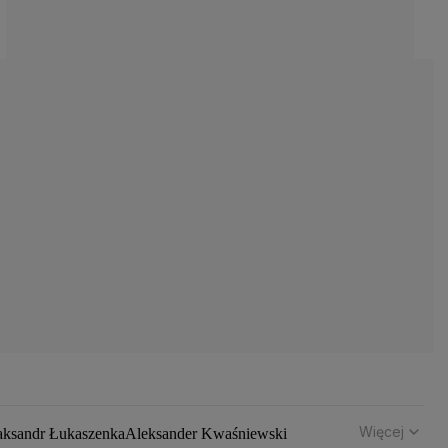
Więcej
aksandr Łukaszenka
Aleksander Kwaśniewski