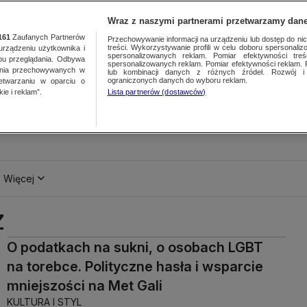
Wraz z naszymi partnerami przetwarzamy dane
161
Zaufanych Partnerów
Przechowywanie informacji na urządzeniu lub dostęp do nich.
treści. Wykorzystywanie profili w celu doboru spersonalizo
ządzeniu użytkownika i
spersonalizowanych reklam. Pomiar efektywności treś
bu przeglądania. Odbywa
spersonalizowanych reklam. Pomiar efektywności reklam. 
ania przechowywanych w
lub kombinacji danych z różnych źródeł. Rozwój i 
ograniczonych danych do wyboru reklam.
zetwarzaniu w oparciu o
ie i reklam”.
Lista partnerów (dostawców)
Więcej
Z
O podatkach na sukni, o osobach LGBT
na torebce. Polityczne hasła i wsparcie
mniejszości na Met Gali
KULTURA I STYL