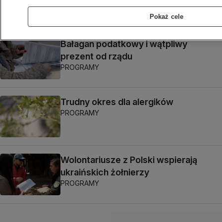
PROGRAMY
Pokaż cele
Bałagan podatkowy i wątpliwy
prezent od rządu
PROGRAMY
Trudny okres dla alergików
PROGRAMY
Wolontariusze z Polski wspierają
ukraińskich żołnierzy
PROGRAMY