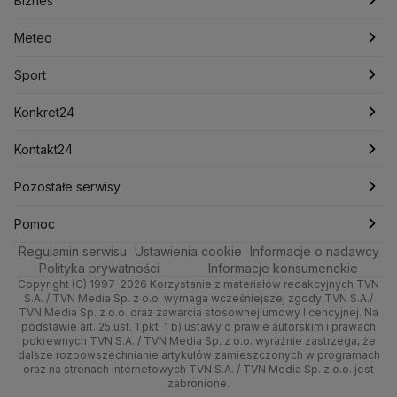
Biznes
Lasy Państwowe
Lech Wałęsa
Lewica
Meteo
Artykuły
Fakty o Świecie
Łódź
Najnowsze
Meteo
Lotnisko Chopina
Lotto
Maciej Wąsik
Marcin Przydacz
Marcin Kierwiński
Marian Banaś
Sport
Newslettery
Ludzie Faktów
Katowice
Notowania
Pogoda godzinowa
Sport
Mariusz Błaszczak
Mariusz Kamiński
Mark Zuckerberg
Mateusz Morawiecki
Zdrowie
Kraków
Pieniądze
Pogoda długoterminowa
Piłka Nożna
Konkret24
Michał Kamiński
Technologia
Poznań
Nieruchomości
Pogoda na jutro
Ministerstwo Aktywów Państwowych
Tenis
Najnowsze
Kontakt24
Ministerstwo Edukacji i Nauki
Kultura i styl
Trójmiasto
Rynki
Pogoda na weekend
Kolarstwo
Polska
Najnowsze
Pozostałe serwisy
Ministerstwo Infrastruktury
Ministerstwo Kultury
Ministerstwo Obrony Narodowej
Ciekawostki
Wrocław
Dla firm
Najnowsze
Skoki Narciarskie
Świat
Gorące Tematy
TVN
Pomoc
Ministerstwo Rolnictwa
Regulamin serwisu
Quizy
Ustawienia cookie
Informacje o nadawcy
Ministerstwo Rozwoju i Technologii
Kielce
Handel
Polska
Sporty zimowe
Polityka
Wyślij zgłoszenie
Dzień Dobry TVN
Centrum pomocy
Polityka prywatności
Informacje konsumenckie
Ministerstwo Sportu i Turystyki
Copyright (C) 1997-2026 Korzystanie z materiałów redakcyjnych TVN
Tematy
Kujawsko-pomorskie
Ze świata
Prognoza
Lekkoatletyka
Zdrowie
Uwaga TVN
Ministerstwo Cyfryzacji
Test zgodności
S.A. / TVN Media Sp. z o.o. wymaga wcześniejszej zgody TVN S.A./
TVN Media Sp. z o.o. oraz zawarcia stosownej umowy licencyjnej. Na
Ministerstwo Edukacji Narodowej
Lublin
podstawie art. 25 ust. 1 pkt. 1 b) ustawy o prawie autorskim i prawach
Tech
Świat
Siatkówka
Tech
HGTV
Oglądaj na TV
Ministerstwo Finansów
pokrewnych TVN S.A. / TVN Media Sp. z o.o. wyraźnie zastrzega, że
dalsze rozpowszechnianie artykułów zamieszczonych w programach
Ministerstwo Klimatu i Środowiska
Lubuskie
Moto
Nauka
F1
Nauka
TVN Turbo
Zrealizuj voucher
oraz na stronach internetowych TVN S.A. / TVN Media Sp. z o.o. jest
Ministerstwo Nauki i Szkolnictwa Wyższego
zabronione.