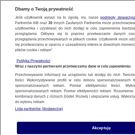
Dbamy o Twoją prywatność
Jeśli użytkownik wyrazi na to zgodę, my, nasze
podmioty stowarzys
Partnerów IAB oraz
30
innych Zaufanych Partnerów może przechowywa
użytkownika i uzyskiwać do nich dostęp w celu zapewnienia bardzi
przeglądania. Odbywa się to poprzez przetwarzanie danych os
przeglądania przechowywanych w plikach cookie. Użytkownik może udzie
POLSKA I ŚWIAT
się przetwarzaniu w oparciu o uzasadniony interes w dowolnym momencie
plików cookie i reklam”.
Jest wykrywana z opóźnieniem,
a nieleczona może prowadzić do wielu
Polityka Prywatności
Wraz z naszymi partnerami przetwarzamy dane w celu zapewnienia:
powikłań
PROGRAMY
Przechowywanie informacji na urządzeniu lub dostęp do nich. Tworzeni
treści. Wykorzystywanie profili w celu doboru spersonalizowanych tr
spersonalizowanych reklam. Pomiar efektywności treści. Wyko
Polska przejęła budynek nielegalnie
spersonalizowanych reklam. Pomiar efektywności reklam. Rozumienie o
kombinacji danych z różnych źródeł. Rozwój i ulepszanie usług. Wykor
zajmowany przez Rosjan
do wyboru reklam.
PROGRAMY
Lista partnerów (dostawców)
Partia Zbigniewa Ziobry zmienia
Akceptuję
nazwę