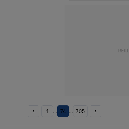
1
74
705
...
...