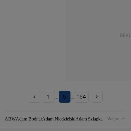
1
5
154
...
...
Więcej
ABW
Adam Bodnar
Adam Niedzielski
Adam Szłapka
Administracja Donalda Trumpa