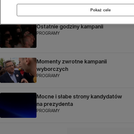
Pokaż cele
Ostatnie godziny kampanii
PROGRAMY
Momenty zwrotne kampanii
wyborczych
PROGRAMY
Mocne i słabe strony kandydatów
na prezydenta
PROGRAMY