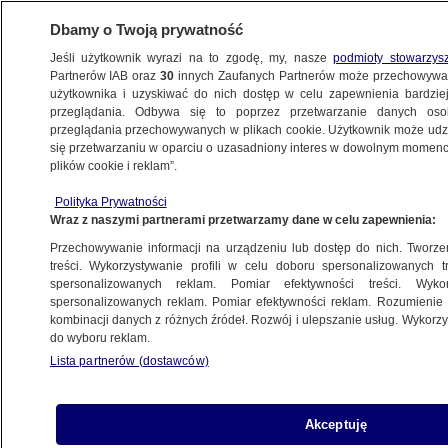
Dbamy o Twoją prywatność
Jeśli użytkownik wyrazi na to zgodę, my, nasze
podmioty stowarzys
Partnerów IAB oraz
30
innych Zaufanych Partnerów może przechowywa
użytkownika i uzyskiwać do nich dostęp w celu zapewnienia bardzi
przeglądania. Odbywa się to poprzez przetwarzanie danych os
przeglądania przechowywanych w plikach cookie. Użytkownik może udzie
CZARNO NA BIAŁYM
się przetwarzaniu w oparciu o uzasadniony interes w dowolnym momencie
plików cookie i reklam”.
"Powstał zupełnie nowy wyborca".
Na kogo zagłosują zwolennicy
Polityka Prywatności
Wraz z naszymi partnerami przetwarzamy dane w celu zapewnienia:
Szymona Hołowni?
PROGRAMY
Przechowywanie informacji na urządzeniu lub dostęp do nich. Tworzeni
treści. Wykorzystywanie profili w celu doboru spersonalizowanych tr
spersonalizowanych reklam. Pomiar efektywności treści. Wyko
Charakterystyka wyborcy Bosaka
spersonalizowanych reklam. Pomiar efektywności reklam. Rozumienie o
kombinacji danych z różnych źródeł. Rozwój i ulepszanie usług. Wykor
PROGRAMY
do wyboru reklam.
Lista partnerów (dostawców)
Nastroje wyborcze
Akceptuję
PROGRAMY