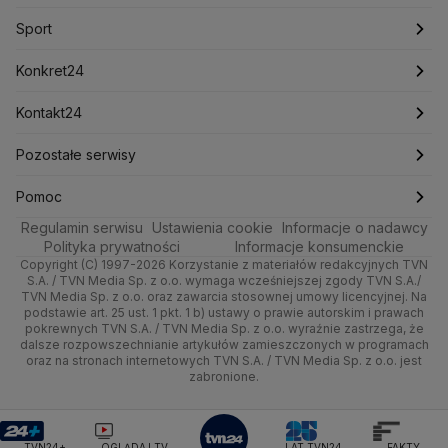
Marcin Przydacz
Marcin Kierwiński
Marian Banaś
Sport
Newslettery
Ludzie Faktów
Katowice
Notowania
Pogoda godzinowa
Sport
Mariusz Błaszczak
Mariusz Kamiński
Mark Zuckerberg
Mateusz Morawiecki
Zdrowie
Kraków
Pieniądze
Pogoda długoterminowa
Piłka Nożna
Konkret24
Michał Kamiński
Technologia
Poznań
Nieruchomości
Pogoda na jutro
Ministerstwo Aktywów Państwowych
Tenis
Najnowsze
Kontakt24
Ministerstwo Edukacji i Nauki
Kultura i styl
Trójmiasto
Rynki
Pogoda na weekend
Kolarstwo
Polska
Najnowsze
Pozostałe serwisy
Ministerstwo Infrastruktury
Ministerstwo Kultury
Ministerstwo Obrony Narodowej
Ciekawostki
Wrocław
Dla firm
Najnowsze
Skoki Narciarskie
Świat
Gorące Tematy
TVN
Pomoc
Ministerstwo Rolnictwa
Regulamin serwisu
Quizy
Ustawienia cookie
Informacje o nadawcy
Ministerstwo Rozwoju i Technologii
Kielce
Handel
Polska
Sporty zimowe
Polityka
Wyślij zgłoszenie
Dzień Dobry TVN
Centrum pomocy
Polityka prywatności
Informacje konsumenckie
Ministerstwo Sportu i Turystyki
Copyright (C) 1997-2026 Korzystanie z materiałów redakcyjnych TVN
Tematy
Kujawsko-pomorskie
Ze świata
Prognoza
Lekkoatletyka
Zdrowie
Uwaga TVN
Ministerstwo Cyfryzacji
Test zgodności
S.A. / TVN Media Sp. z o.o. wymaga wcześniejszej zgody TVN S.A./
TVN Media Sp. z o.o. oraz zawarcia stosownej umowy licencyjnej. Na
Ministerstwo Edukacji Narodowej
Lublin
podstawie art. 25 ust. 1 pkt. 1 b) ustawy o prawie autorskim i prawach
Tech
Świat
Siatkówka
Tech
HGTV
Oglądaj na TV
Ministerstwo Finansów
pokrewnych TVN S.A. / TVN Media Sp. z o.o. wyraźnie zastrzega, że
dalsze rozpowszechnianie artykułów zamieszczonych w programach
Ministerstwo Klimatu i Środowiska
Lubuskie
Moto
Nauka
F1
Nauka
TVN Turbo
Zrealizuj voucher
oraz na stronach internetowych TVN S.A. / TVN Media Sp. z o.o. jest
Ministerstwo Nauki i Szkolnictwa Wyższego
zabronione.
Olsztyn
Dla seniora
Ciekawostki
Ministerstwo Sprawiedliwości
Rozrywka
TVN Style
Ministerstwo Rodziny, Pracy i Polityki Społecznej
Opole
Turystyka
Podróże
TVN7
Ministerstwo Spraw Zagranicznych
Moskwa
TVN24+
OGLĄDAJ TV
LAT TVN24
FAKTY