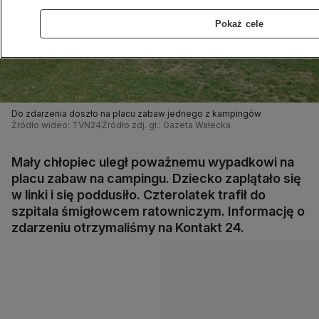
Pokaż cele
Do zdarzenia doszło na placu zabaw jednego z kampingów
Źródło wideo: TVN24
Źródło zdj. gł.: Gazeta Wałecka
Mały chłopiec uległ poważnemu wypadkowi na
placu zabaw na campingu. Dziecko zaplątało się
w linki i się poddusiło. Czterolatek trafił do
szpitala śmigłowcem ratowniczym. Informację o
zdarzeniu otrzymaliśmy na Kontakt 24.