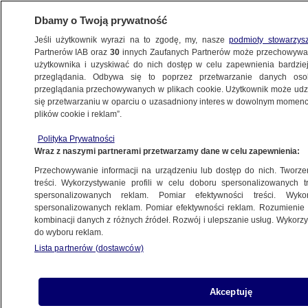
Dbamy o Twoją prywatność
Jeśli użytkownik wyrazi na to zgodę, my, nasze
podmioty stowarzys
Partnerów IAB oraz
30
innych Zaufanych Partnerów może przechowywa
użytkownika i uzyskiwać do nich dostęp w celu zapewnienia bardzi
przeglądania. Odbywa się to poprzez przetwarzanie danych os
przeglądania przechowywanych w plikach cookie. Użytkownik może udzie
SZCZECIN
się przetwarzaniu w oparciu o uzasadniony interes w dowolnym momencie
plików cookie i reklam”.
"Maluch bawił się na placu zabaw i wplątał
Polityka Prywatności
się w linę, która go poddusiła"
Wraz z naszymi partnerami przetwarzamy dane w celu zapewnienia:
Przechowywanie informacji na urządzeniu lub dostęp do nich. Tworzeni
21.07.2024, 14:32
Aktualizacja:
22.07.2024, 11:05
treści. Wykorzystywanie profili w celu doboru spersonalizowanych tr
spersonalizowanych reklam. Pomiar efektywności treści. Wyko
spersonalizowanych reklam. Pomiar efektywności reklam. Rozumienie o
Udostępnij
kombinacji danych z różnych źródeł. Rozwój i ulepszanie usług. Wykor
do wyboru reklam.
Lista partnerów (dostawców)
Akceptuję