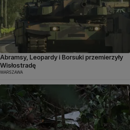
Abramsy, Leopardy i Borsuki przemierzyły
Wisłostradę
WARSZAWA