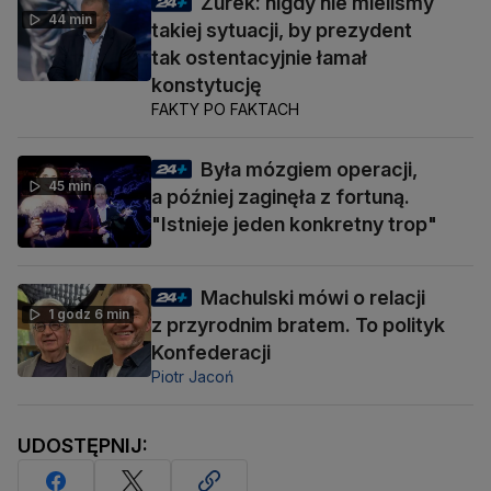
Żurek: nigdy nie mieliśmy
44 min
takiej sytuacji, by prezydent
tak ostentacyjnie łamał
konstytucję
FAKTY PO FAKTACH
Była mózgiem operacji,
45 min
a później zaginęła z fortuną.
"Istnieje jeden konkretny trop"
Machulski mówi o relacji
1 godz 6 min
z przyrodnim bratem. To polityk
Konfederacji
Piotr Jacoń
UDOSTĘPNIJ: