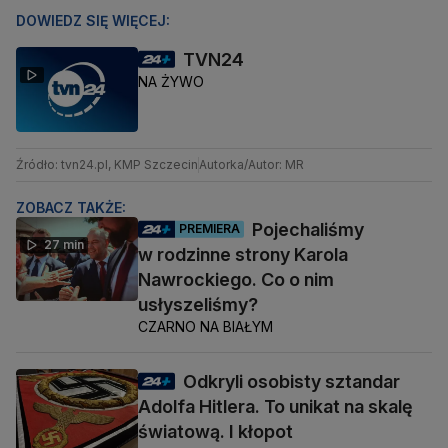
DOWIEDZ SIĘ WIĘCEJ:
TVN24
NA ŻYWO
Źródło: tvn24.pl, KMP Szczecin
Autorka/Autor: MR
ZOBACZ TAKŻE:
Pojechaliśmy
PREMIERA
27 min
w rodzinne strony Karola
Nawrockiego. Co o nim
usłyszeliśmy?
CZARNO NA BIAŁYM
Odkryli osobisty sztandar
Adolfa Hitlera. To unikat na skalę
światową. I kłopot