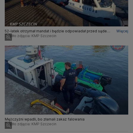
52-latek otrzymał mandat i będzie odpowiadał przed sądem
Więcej
na sterowanie pod wpływem alkoholu
Źródło zdjęcia: KMP Szczecin
Mężczyźni wpadli, bo złamali zakaz falowania
Źródło zdjęcia: KMP Szczecin