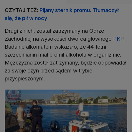
CZYTAJ TEŻ:
Pijany sternik promu. Tłumaczył
się, że pił w nocy
Drugi z nich, został zatrzymany na Odrze
Zachodniej na wysokości dworca głównego
PKP
.
Badanie alkomatem wskazało, że 44-letni
szczecinianin miał promil alkoholu w organizmie.
Mężczyzna został zatrzymany, będzie odpowiadał
za swoje czyn przed sądem w trybie
przyspieszonym.