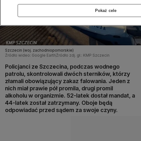
Pokaż cele
Szczecin (woj. zachodniopomorskie)
Źródło wideo: Google Earth
Źródło zdj. gł.: KMP Szczecin
Policjanci ze Szczecina, podczas wodnego
patrolu, skontrolowali dwóch sterników, którzy
złamali obowiązujący zakaz falowania. Jeden z
nich miał prawie pół promila, drugi promil
alkoholu w organizmie. 52-latek dostał mandat, a
44-latek został zatrzymany. Oboje będą
odpowiadać przed sądem za swoje czyny.