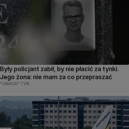
Były policjant zabił, by nie płacić za tynki.
Jego żona: nie mam za co przepraszać
"UWAGA!" TVN