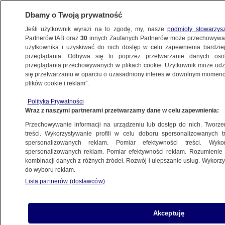
Dbamy o Twoją prywatność
Jeśli użytkownik wyrazi na to zgodę, my, nasze
podmioty stowarzys
Partnerów IAB oraz
30
innych Zaufanych Partnerów może przechowywa
użytkownika i uzyskiwać do nich dostęp w celu zapewnienia bardzi
przeglądania. Odbywa się to poprzez przetwarzanie danych os
przeglądania przechowywanych w plikach cookie. Użytkownik może udzie
SZCZECIN
się przetwarzaniu w oparciu o uzasadniony interes w dowolnym momencie
plików cookie i reklam”.
Pijani sternicy wpadli, bo nie zastosowali
Polityka Prywatności
się do zakazu falowania
Wraz z naszymi partnerami przetwarzamy dane w celu zapewnienia:
Przechowywanie informacji na urządzeniu lub dostęp do nich. Tworzeni
12.08.2024, 10:25
treści. Wykorzystywanie profili w celu doboru spersonalizowanych tr
spersonalizowanych reklam. Pomiar efektywności treści. Wyko
spersonalizowanych reklam. Pomiar efektywności reklam. Rozumienie o
Udostępnij
kombinacji danych z różnych źródeł. Rozwój i ulepszanie usług. Wykor
do wyboru reklam.
Lista partnerów (dostawców)
Akceptuję