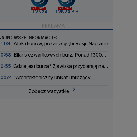
NA ŻYWO
NA ŻYWO
TVN24
TVN24 BiS
NAJNOWSZE INFORMACJE:
11:09
Atak dronów, pożar w głębi Rosji. Nagranie
10:58
Bilans czwartkowych burz. Ponad 1300
interwencji
10:55
Gdzie jest burza? Zjawiska przybierają na
ile
10:52
"Architektoniczny unikat i milczący
świadek dramatycznych wydarzeń"
Zobacz wszystkie