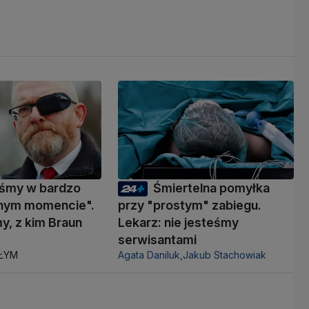
eśmy w bardzo
Śmiertelna pomyłka
nym momencie".
przy "prostym" zabiegu.
y, z kim Braun
Lekarz: nie jesteśmy
ć
serwisantami
AŁYM
Agata Daniluk,
Jakub Stachowiak