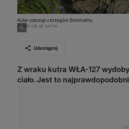
Kuter zatonął u brzegów Bornholmu
Źródło zdj. gł.: sxc.hu
Udostępnij
Z wraku kutra WŁA-127 wydobyt
ciało. Jest to najprawdopodobni