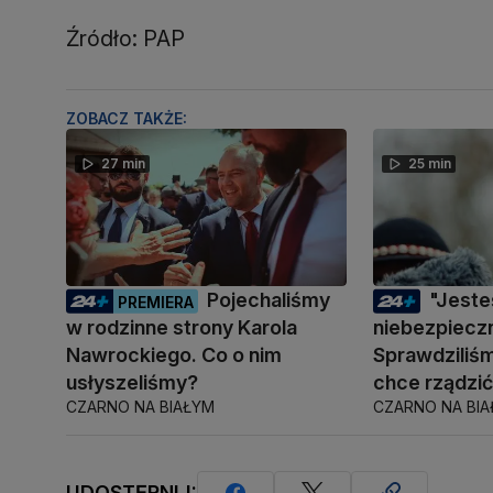
Źródło: PAP
ZOBACZ TAKŻE:
27 min
25 min
Pojechaliśmy
"Jest
PREMIERA
w rodzinne strony Karola
niebezpiecz
Nawrockiego. Co o nim
Sprawdziliśm
usłyszeliśmy?
chce rządzi
CZARNO NA BIAŁYM
CZARNO NA BI
UDOSTĘPNIJ: