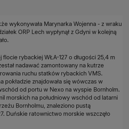
 także wykonywała Marynarka Wojenna - z wraku
działek ORP Lech wypłynął z Gdyni w kolejną
ało.
 flocie rybackiej WŁA-127 o długości 25,4 m
 przestał nadawać zamontowany na kutrze
orowania ruchu statków rybackich VMS.
na pokładzie znajdowała się wówczas w
 wschód od portu w Nexo na wyspie Bornholm.
 mil morskich na południowy wschód od latarni
zeżu Bornholmu, znaleziono pustą
7. Duńskie ratownictwo morskie wszczęło