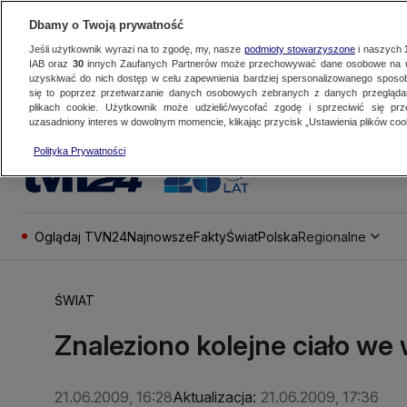
Dbamy o Twoją prywatność
Jeśli użytkownik wyrazi na to zgodę, my, nasze
podmioty stowarzyszone
i naszych
IAB oraz
30
innych Zaufanych Partnerów może przechowywać dane osobowe na ur
uzyskiwać do nich dostęp w celu zapewnienia bardziej spersonalizowanego sposo
się to poprzez przetwarzanie danych osobowych zebranych z danych przegląd
plikach cookie. Użytkownik może udzielić/wycofać zgodę i sprzeciwić się pr
uzasadniony interes w dowolnym momencie, klikając przycisk „Ustawienia plików cook
Polityka Prywatności
Oglądaj TVN24
Najnowsze
Fakty
Świat
Polska
Regionalne
ŚWIAT
Znaleziono kolejne ciało we
21.06.2009, 16:28
Aktualizacja:
21.06.2009, 17:36