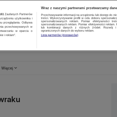
Wraz z naszymi partnerami przetwarzamy dane
161
Zaufanych Partnerów
Przechowywanie informacji na urządzeniu lub dostęp do nich.
treści. Wykorzystywanie profili w celu doboru spersonalizo
ządzeniu użytkownika i
spersonalizowanych reklam. Pomiar efektywności treś
bu przeglądania. Odbywa
spersonalizowanych reklam. Pomiar efektywności reklam. 
ania przechowywanych w
lub kombinacji danych z różnych źródeł. Rozwój i 
ograniczonych danych do wyboru reklam.
zetwarzaniu w oparciu o
ie i reklam”.
Lista partnerów (dostawców)
Więcej
 wraku