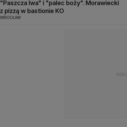
"Paszcza lwa" i "palec boży". Morawiecki
z pizzą w bastionie KO
WROCŁAW