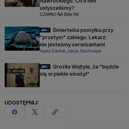
Nawrockiego. Co o nim
usłyszeliśmy?
CZARNO NA BIAŁYM
Śmiertelna pomyłka przy
"prostym" zabiegu. Lekarz:
nie jesteśmy serwisantami
Agata Daniluk,
Jakub Stachowiak
Groziła Wojtyle, że "będzie
45 min
się w piekle smażył"
UDOSTĘPNIJ: