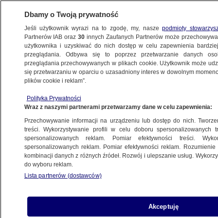
Dbamy o Twoją prywatność
Jeśli użytkownik wyrazi na to zgodę, my, nasze
podmioty stowarzys
Partnerów IAB oraz
30
innych Zaufanych Partnerów może przechowywa
użytkownika i uzyskiwać do nich dostęp w celu zapewnienia bardzi
przeglądania. Odbywa się to poprzez przetwarzanie danych os
przeglądania przechowywanych w plikach cookie. Użytkownik może udzie
ŚWIAT
się przetwarzaniu w oparciu o uzasadniony interes w dowolnym momencie
plików cookie i reklam”.
Zgłosiła gwałt, groziła jej kara za seks
Polityka Prywatności
pozamałżeński
Wraz z naszymi partnerami przetwarzamy dane w celu zapewnienia:
Przechowywanie informacji na urządzeniu lub dostęp do nich. Tworzeni
22.11.2016, 18:32
Aktualizacja:
22.11.2016, 18:34
treści. Wykorzystywanie profili w celu doboru spersonalizowanych tr
spersonalizowanych reklam. Pomiar efektywności treści. Wyko
spersonalizowanych reklam. Pomiar efektywności reklam. Rozumienie o
Udostępnij
kombinacji danych z różnych źródeł. Rozwój i ulepszanie usług. Wykor
do wyboru reklam.
Lista partnerów (dostawców)
Akceptuję