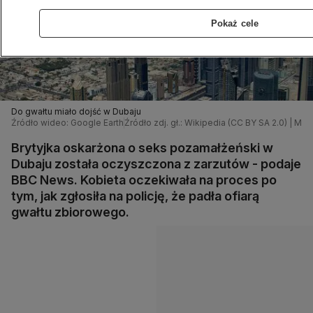
Pokaż cele
Do gwałtu miało dojść w Dubaju
Źródło wideo: Google Earth
Źródło zdj. gł.: Wikipedia (CC BY SA 2.0) | M
Brytyjka oskarżona o seks pozamałżeński w
Dubaju została oczyszczona z zarzutów - podaje
BBC News. Kobieta oczekiwała na proces po
tym, jak zgłosiła na policję, że padła ofiarą
gwałtu zbiorowego.