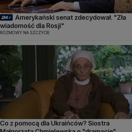
Amerykański senat zdecydował. "Zła
wiadomość dla Rosji"
ROZMOWY NA SZCZYCIE
Co z pomocą dla Ukraińców? Siostra
Małgorzata Chmielewska o "dramacie"