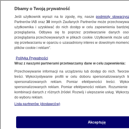
Dbamy o Twoją prywatność
Jeśli użytkownik wyrazi na to zgodę, my, nasze
podmioty stowarzys
Partnerów IAB oraz
30
innych Zaufanych Partnerów może przechowywa
użytkownika i uzyskiwać do nich dostęp w celu zapewnienia bardzi
przeglądania. Odbywa się to poprzez przetwarzanie danych os
przeglądania przechowywanych w plikach cookie. Użytkownik może udzie
ŚWIAT
się przetwarzaniu w oparciu o uzasadniony interes w dowolnym momencie
plików cookie i reklam”.
Francja wyśle kilkuset dodatkowych
Polityka Prywatności
żołnierzy do walki z dżihadystami
Wraz z naszymi partnerami przetwarzamy dane w celu zapewnienia:
Przechowywanie informacji na urządzeniu lub dostęp do nich. Tworzeni
3.02.2020, 05:15
treści. Wykorzystywanie profili w celu doboru spersonalizowanych tr
spersonalizowanych reklam. Pomiar efektywności treści. Wyko
spersonalizowanych reklam. Pomiar efektywności reklam. Rozumienie o
Udostępnij
kombinacji danych z różnych źródeł. Rozwój i ulepszanie usług. Wykor
do wyboru reklam.
Francja rozmieści dodatkowych 600 żołnierzy w
Lista partnerów (dostawców)
afrykańskim regionie Sahelu - zapowiedziała
minister do spraw sił zbrojnych Florence Parly.
Jak dodała, większość weźmie udział w operacji
Akceptuję
skierowanej przeciwko dżihadystycznym