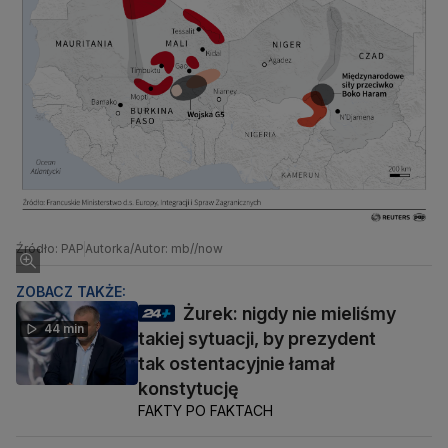
Źródło: PAP
Autorka/Autor: mb//now
ZOBACZ TAKŻE:
Żurek: nigdy nie mieliśmy
44 min
takiej sytuacji, by prezydent
tak ostentacyjnie łamał
konstytucję
FAKTY PO FAKTACH