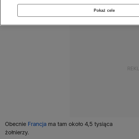
formacjom zbrojnym, w tym grupie tak zwanego
Pokaż cele
Państwa Islamskiego na Wielkiej Saharze.
Obecnie
Francja
ma tam około 4,5 tysiąca
żołnierzy.