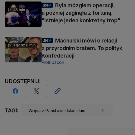
Była mózgiem operacji,
45 min
a później zaginęła z fortuną.
"Istnieje jeden konkretny trop"
Machulski mówi o relacji
1 godz 6 min
z przyrodnim bratem. To polityk
Konfederacji
Piotr Jacoń
UDOSTĘPNIJ:
TAGI:
Wojna z Państwem Islamskim