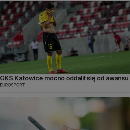
GKS Katowice mocno oddalił się od awansu
EUROSPORT