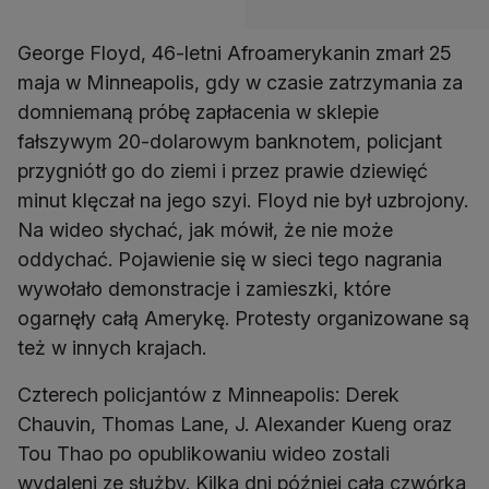
George Floyd, 46-letni Afroamerykanin zmarł 25
maja w Minneapolis, gdy w czasie zatrzymania za
domniemaną próbę zapłacenia w sklepie
fałszywym 20-dolarowym banknotem, policjant
przygniótł go do ziemi i przez prawie dziewięć
minut klęczał na jego szyi. Floyd nie był uzbrojony.
Na wideo słychać, jak mówił, że nie może
oddychać. Pojawienie się w sieci tego nagrania
wywołało demonstracje i zamieszki, które
ogarnęły całą Amerykę. Protesty organizowane są
też w innych krajach.
Czterech policjantów z Minneapolis: Derek
Chauvin, Thomas Lane, J. Alexander Kueng oraz
Tou Thao po opublikowaniu wideo zostali
wydaleni ze służby. Kilka dni później cała czwórka