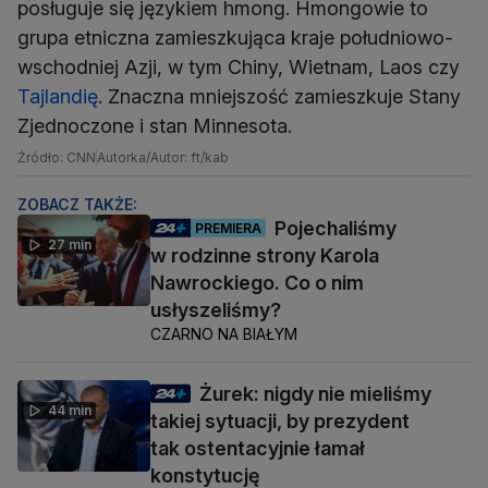
posługuje się językiem hmong. Hmongowie to
grupa etniczna zamieszkująca kraje południowo-
wschodniej Azji, w tym Chiny, Wietnam, Laos czy
Tajlandię
. Znaczna mniejszość zamieszkuje Stany
Zjednoczone i stan Minnesota.
Źródło: CNN
Autorka/Autor: ft/kab
ZOBACZ TAKŻE:
Pojechaliśmy
PREMIERA
27 min
w rodzinne strony Karola
Nawrockiego. Co o nim
usłyszeliśmy?
CZARNO NA BIAŁYM
Żurek: nigdy nie mieliśmy
44 min
takiej sytuacji, by prezydent
tak ostentacyjnie łamał
konstytucję