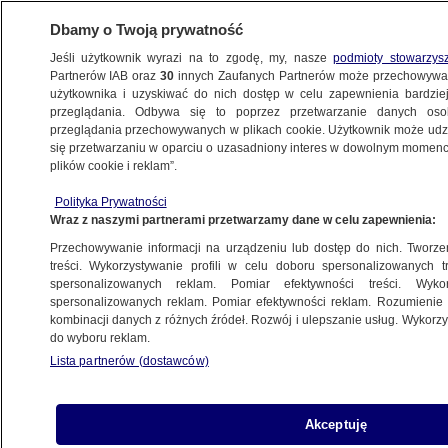
Dbamy o Twoją prywatność
Jeśli użytkownik wyrazi na to zgodę, my, nasze
podmioty stowarzys
Partnerów IAB oraz
30
innych Zaufanych Partnerów może przechowywa
użytkownika i uzyskiwać do nich dostęp w celu zapewnienia bardzi
przeglądania. Odbywa się to poprzez przetwarzanie danych os
przeglądania przechowywanych w plikach cookie. Użytkownik może udzie
ŚWIAT
się przetwarzaniu w oparciu o uzasadniony interes w dowolnym momencie
plików cookie i reklam”.
Były barman, były ochroniarz,
Polityka Prywatności
wolontariusz. Co wiemy o oskarżonych
Wraz z naszymi partnerami przetwarzamy dane w celu zapewnienia:
w sprawie śmierci George'a Floyda?
Przechowywanie informacji na urządzeniu lub dostęp do nich. Tworzeni
treści. Wykorzystywanie profili w celu doboru spersonalizowanych tr
6.06.2020, 13:41
spersonalizowanych reklam. Pomiar efektywności treści. Wyko
spersonalizowanych reklam. Pomiar efektywności reklam. Rozumienie o
kombinacji danych z różnych źródeł. Rozwój i ulepszanie usług. Wykor
Udostępnij
do wyboru reklam.
Lista partnerów (dostawców)
Jeden z nich, jako wolontariusz, miał pomagać
dzieciom z somalijskich rodzin mieszkających w
Minneapolis, inny wywodzi się z azjatyckiej
Akceptuję