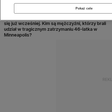
mniejszości. Wśród czterech byłych policjantów,
oskarżonych w sprawie śmierci George'a
Pokaż cele
Floyda, dwóch nie przepracowało jeszcze pół
roku. Wobec dwóch kolejnych skargi pojawiały
się już wcześniej. Kim są mężczyźni, którzy brali
udział w tragicznym zatrzymaniu 46-latka w
Minneapolis?