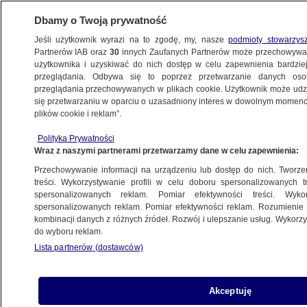
Dbamy o Twoją prywatność
Jeśli użytkownik wyrazi na to zgodę, my, nasze
podmioty stowarzys
Partnerów IAB oraz
30
innych Zaufanych Partnerów może przechowywa
użytkownika i uzyskiwać do nich dostęp w celu zapewnienia bardzi
przeglądania. Odbywa się to poprzez przetwarzanie danych os
przeglądania przechowywanych w plikach cookie. Użytkownik może udzie
ŚWIAT
się przetwarzaniu w oparciu o uzasadniony interes w dowolnym momencie
plików cookie i reklam”.
Sąd Apelacyjny w stanie Maryland
Polityka Prywatności
przywraca wyrok skazujący
Wraz z naszymi partnerami przetwarzamy dane w celu zapewnienia:
za morderstwo
Przechowywanie informacji na urządzeniu lub dostęp do nich. Tworzeni
treści. Wykorzystywanie profili w celu doboru spersonalizowanych tr
29.03.2023, 09:07
spersonalizowanych reklam. Pomiar efektywności treści. Wyko
spersonalizowanych reklam. Pomiar efektywności reklam. Rozumienie o
kombinacji danych z różnych źródeł. Rozwój i ulepszanie usług. Wykor
Udostępnij
do wyboru reklam.
Lista partnerów (dostawców)
Akceptuję