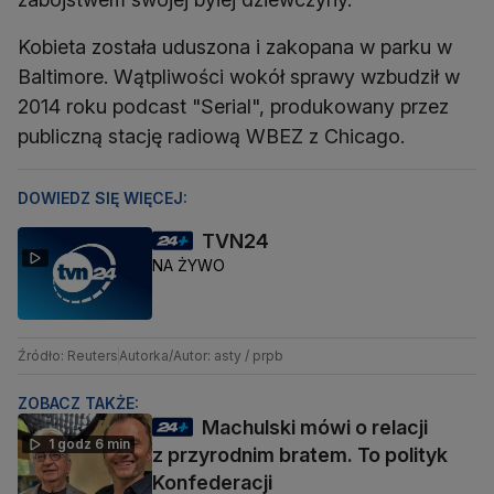
Kobieta została uduszona i zakopana w parku w
Baltimore. Wątpliwości wokół sprawy wzbudził w
2014 roku podcast "Serial", produkowany przez
publiczną stację radiową WBEZ z Chicago.
DOWIEDZ SIĘ WIĘCEJ:
TVN24
NA ŻYWO
Źródło: Reuters
Autorka/Autor: asty / prpb
ZOBACZ TAKŻE:
Machulski mówi o relacji
1 godz 6 min
z przyrodnim bratem. To polityk
Konfederacji