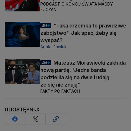
PODCAST O KOŃCU ŚWIATA MAGDY
ŁUCYAN
"Taka drzemka to prawdziwe
zabójstwo". Jak spać, żeby się
wyspać?
Agata Daniluk
Mateusz Morawiecki zakłada
40 min
nową partię. "Jedna banda
podzieliła się na dwie i udają,
że się nie znają"
FAKTY PO FAKTACH
UDOSTĘPNIJ: