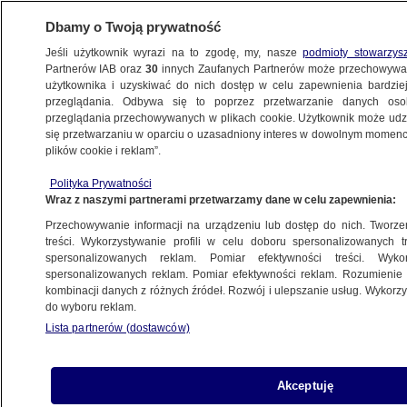
Dbamy o Twoją prywatność
Jeśli użytkownik wyrazi na to zgodę, my, nasze
podmioty stowarzys
Partnerów IAB oraz
30
innych Zaufanych Partnerów może przechowywa
użytkownika i uzyskiwać do nich dostęp w celu zapewnienia bardzi
przeglądania. Odbywa się to poprzez przetwarzanie danych os
przeglądania przechowywanych w plikach cookie. Użytkownik może udzie
ŚWIAT
się przetwarzaniu w oparciu o uzasadniony interes w dowolnym momencie
plików cookie i reklam”.
Balon "uderzył w ziemię", zginęły cztery
Polityka Prywatności
osoby. Ujawniono wyniki badań
Wraz z naszymi partnerami przetwarzamy dane w celu zapewnienia:
toksykologicznych pilota
Przechowywanie informacji na urządzeniu lub dostęp do nich. Tworzeni
treści. Wykorzystywanie profili w celu doboru spersonalizowanych tr
5.04.2024, 17:15
spersonalizowanych reklam. Pomiar efektywności treści. Wyko
spersonalizowanych reklam. Pomiar efektywności reklam. Rozumienie o
kombinacji danych z różnych źródeł. Rozwój i ulepszanie usług. Wykor
Udostępnij
do wyboru reklam.
Lista partnerów (dostawców)
We krwi Corneliusa van der Walta, pilota balonu,
który w połowie stycznia rozbił się w Arizonie,
wykryto wysoki poziom ketaminy. Autorzy
Akceptuję