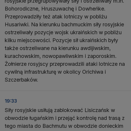
rosyjskie przegrupowywały siły i ostrzeliwały m.in.
Bohorodiczne, Hruszuwachę i Dowheńke.
Przeprowadziły też atak lotniczy w pobliżu
Husariwki. Na kierunku bachmuckim siły rosyjskie
ostrzeliwały pozycje wojsk ukraińskich w pobliżu
kilku miejscowości. Pozycje sił ukraińskich były
także ostrzeliwane na kierunku awdijiwskim,
kurachowskim, nowopawliwskim i zaporoskim.
Żołnierze rosyjscy przeprowadzili ataki lotnicze na
cywilną infrastrukturę w okolicy Orichiwa i
Szczerbaków.
19:33
Siły rosyjskie usiłują zablokować Lisiczańsk w
obwodzie ługańskim i przejąć kontrolę nad trasą z
tego miasta do Bachmutu w obwodzie donieckim