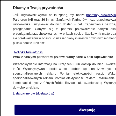
Dbamy o Twoją prywatność
Jeśli użytkownik wyrazi na to zgodę, my, nasze
podmioty stowarzys
Partnerów IAB oraz
30
innych Zaufanych Partnerów może przechowywa
użytkownika i uzyskiwać do nich dostęp w celu zapewnienia bardzi
przeglądania. Odbywa się to poprzez przetwarzanie danych os
przeglądania przechowywanych w plikach cookie. Użytkownik może udzie
UKRAINA WALCZY. RELACJA
się przetwarzaniu w oparciu o uzasadniony interes w dowolnym momencie
plików cookie i reklam”.
Ukraiński sztab: Rosjanie próbują
Polityka Prywatności
zablokować Lisiczańsk
Wraz z naszymi partnerami przetwarzamy dane w celu zapewnienia:
Przechowywanie informacji na urządzeniu lub dostęp do nich. Tworzeni
29.06.2022, 05:49
Aktualizacja:
29.06.2022, 19:46
treści. Wykorzystywanie profili w celu doboru spersonalizowanych tr
spersonalizowanych reklam. Pomiar efektywności treści. Wyko
spersonalizowanych reklam. Pomiar efektywności reklam. Rozumienie o
Udostępnij
kombinacji danych z różnych źródeł. Rozwój i ulepszanie usług. Wykor
do wyboru reklam.
Lista partnerów (dostawców)
Akceptuję