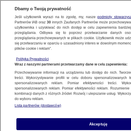
Dbamy o Twoją prywatność
Jeśli użytkownik wyrazi na to zgodę, my, nasze
podmioty stowarzys
Partnerów IAB oraz
30
innych Zaufanych Partnerów może przechowywa
użytkownika i uzyskiwać do nich dostęp w celu zapewnienia bardzi
przeglądania. Odbywa się to poprzez przetwarzanie danych os
przeglądania przechowywanych w plikach cookie. Użytkownik może udzie
ŚWIAT
się przetwarzaniu w oparciu o uzasadniony interes w dowolnym momencie
plików cookie i reklam”.
Tajne plany w rękach talibów? Pojawiły się
Polityka Prywatności
w internecie
Wraz z naszymi partnerami przetwarzamy dane w celu zapewnienia:
Przechowywanie informacji na urządzeniu lub dostęp do nich. Tworzeni
14.11.2011, 10:03
Aktualizacja:
14.11.2011, 17:54
treści. Wykorzystywanie profili w celu doboru spersonalizowanych tr
spersonalizowanych reklam. Pomiar efektywności treści. Wyko
spersonalizowanych reklam. Pomiar efektywności reklam. Rozumienie o
Udostępnij
kombinacji danych z różnych źródeł. Rozwój i ulepszanie usług. Wykor
do wyboru reklam.
Afgańscy talibowie pokazali na jednej z
Lista partnerów (dostawców)
islamistycznych stron internetowych rzekome
plany organizacji bezpieczeństwa wielkiego
spotkania afgańskich przywódców plemiennych,
Akceptuję
Loja Dżirgi. Wcześniej afgańskie władze