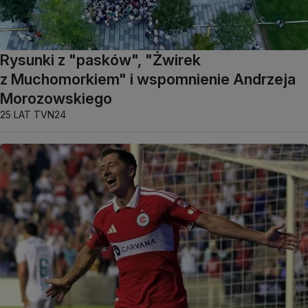
Rysunki z "pasków", "Żwirek
z Muchomorkiem" i wspomnienie Andrzeja
Morozowskiego
25 LAT TVN24