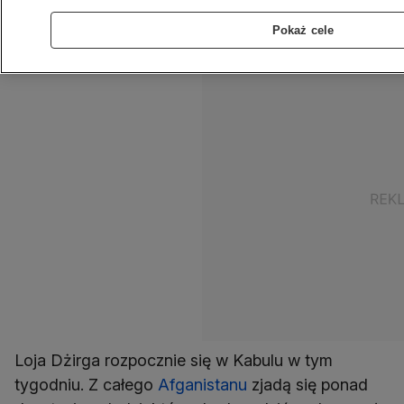
zaprzeczyły, że tajne plany dostały się w ręce
Pokaż cele
bojowników.
Loja Dżirga rozpocznie się w Kabulu w tym
tygodniu. Z całego
Afganistanu
zjadą się ponad