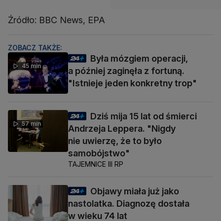
Źródło: BBC News, EPA
ZOBACZ TAKŻE:
Była mózgiem operacji,
45 min
a później zaginęła z fortuną.
"Istnieje jeden konkretny trop"
Dziś mija 15 lat od śmierci
57 min
Andrzeja Leppera. "Nigdy
nie uwierzę, że to było
samobójstwo"
TAJEMNICE III RP
Objawy miała już jako
nastolatka. Diagnozę dostała
w wieku 74 lat