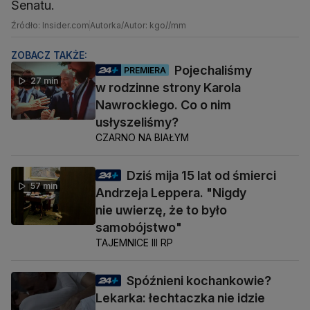
Senatu.
Źródło: Insider.com
Autorka/Autor: kgo//mm
ZOBACZ TAKŻE:
Pojechaliśmy
PREMIERA
27 min
w rodzinne strony Karola
Nawrockiego. Co o nim
usłyszeliśmy?
CZARNO NA BIAŁYM
Dziś mija 15 lat od śmierci
57 min
Andrzeja Leppera. "Nigdy
nie uwierzę, że to było
samobójstwo"
TAJEMNICE III RP
Spóźnieni kochankowie?
Lekarka: łechtaczka nie idzie