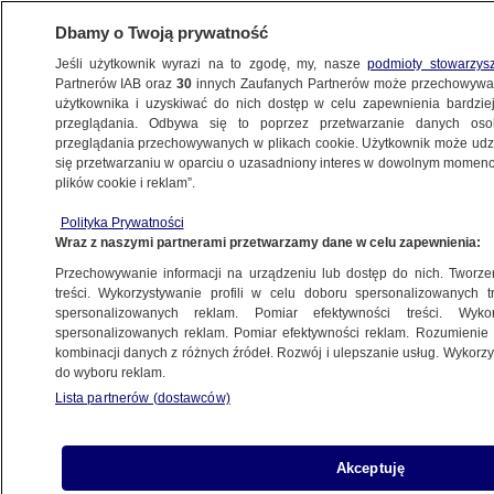
Dbamy o Twoją prywatność
Jeśli użytkownik wyrazi na to zgodę, my, nasze
podmioty stowarzys
Partnerów IAB oraz
30
innych Zaufanych Partnerów może przechowywa
użytkownika i uzyskiwać do nich dostęp w celu zapewnienia bardzi
przeglądania. Odbywa się to poprzez przetwarzanie danych os
przeglądania przechowywanych w plikach cookie. Użytkownik może udzie
ŚWIAT
się przetwarzaniu w oparciu o uzasadniony interes w dowolnym momencie
plików cookie i reklam”.
Wystarczy 24-godzinny kurs, by chodzić
Polityka Prywatności
z bronią po szkole. Ułatwienia dla
Wraz z naszymi partnerami przetwarzamy dane w celu zapewnienia:
nauczycieli po serii strzelanin w USA
Przechowywanie informacji na urządzeniu lub dostęp do nich. Tworzeni
treści. Wykorzystywanie profili w celu doboru spersonalizowanych tr
15.06.2022, 12:58
spersonalizowanych reklam. Pomiar efektywności treści. Wyko
spersonalizowanych reklam. Pomiar efektywności reklam. Rozumienie o
kombinacji danych z różnych źródeł. Rozwój i ulepszanie usług. Wykor
Udostępnij
do wyboru reklam.
Lista partnerów (dostawców)
Gubernator stanu Ohio podpisał ustawę
ułatwiającą nauczycielom i innym pracownikom
edukacyjnym wnoszenie broni palnej na teren
Akceptuję