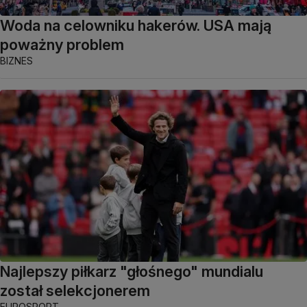
Woda na celowniku hakerów. USA mają
poważny problem
BIZNES
Najlepszy piłkarz "głośnego" mundialu
został selekcjonerem
EUROSPORT