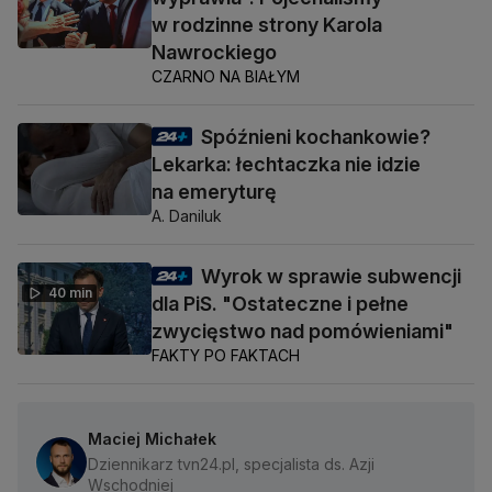
w rodzinne strony Karola
Nawrockiego
CZARNO NA BIAŁYM
Spóźnieni kochankowie?
Lekarka: łechtaczka nie idzie
na emeryturę
A. Daniluk
Wyrok w sprawie subwencji
40 min
dla PiS. "Ostateczne i pełne
zwycięstwo nad pomówieniami"
FAKTY PO FAKTACH
Maciej Michałek
Dziennikarz tvn24.pl, specjalista ds. Azji
Wschodniej