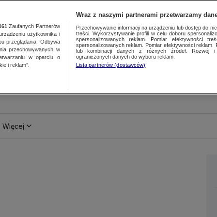
Wraz z naszymi partnerami przetwarzamy dane
161
Zaufanych Partnerów
Przechowywanie informacji na urządzeniu lub dostęp do nich.
treści. Wykorzystywanie profili w celu doboru spersonalizo
ządzeniu użytkownika i
spersonalizowanych reklam. Pomiar efektywności treś
bu przeglądania. Odbywa
spersonalizowanych reklam. Pomiar efektywności reklam. 
ania przechowywanych w
lub kombinacji danych z różnych źródeł. Rozwój i 
ograniczonych danych do wyboru reklam.
zetwarzaniu w oparciu o
ie i reklam”.
Lista partnerów (dostawców)
Więcej