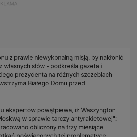
onu z prawie niewykonalną misją, by nakłonić
 własnych słów - podkreśla gazeta i
kiego prezydenta na różnych szczeblach
powstrzyma Białego Domu przed
elu ekspertów powątpiewa, iż Waszyngton
Moskwą w sprawie tarczy antyrakietowej": -
opracowano obliczony na trzy miesiące
tkań poświęconych tej problematyce.