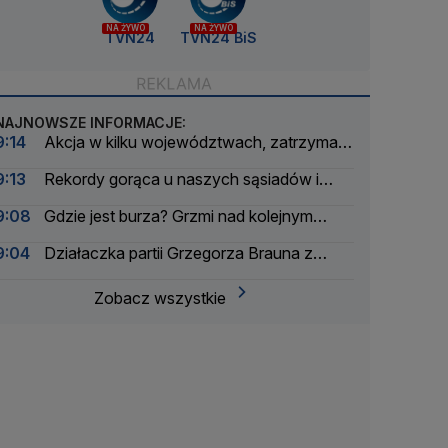
NA ŻYWO
NA ŻYWO
TVN24
TVN24 BiS
NAJNOWSZE INFORMACJE:
9:14
Akcja w kilku województwach, zatrzymali
sześć osób
9:13
Rekordy gorąca u naszych sąsiadów i
bratanków
9:08
Gdzie jest burza? Grzmi nad kolejnym
regionem
9:04
Działaczka partii Grzegorza Brauna z
aktem oskarżenia. Grozi jej więzienie
Zobacz wszystkie