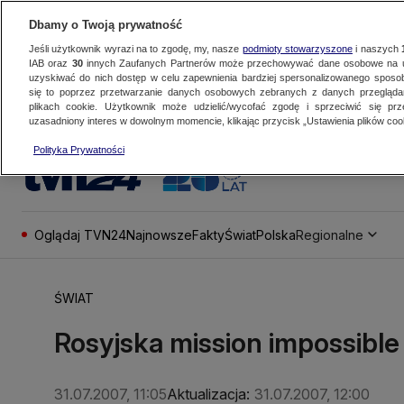
Dbamy o Twoją prywatność
Jeśli użytkownik wyrazi na to zgodę, my, nasze
podmioty stowarzyszone
i naszych
IAB oraz
30
innych Zaufanych Partnerów może przechowywać dane osobowe na ur
uzyskiwać do nich dostęp w celu zapewnienia bardziej spersonalizowanego sposo
się to poprzez przetwarzanie danych osobowych zebranych z danych przegląd
plikach cookie. Użytkownik może udzielić/wycofać zgodę i sprzeciwić się pr
uzasadniony interes w dowolnym momencie, klikając przycisk „Ustawienia plików cook
Polityka Prywatności
Oglądaj TVN24
Najnowsze
Fakty
Świat
Polska
Regionalne
ŚWIAT
Rosyjska mission impossible
31.07.2007, 11:05
Aktualizacja:
31.07.2007, 12:00