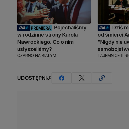
Pojechaliśmy
Dziś mi
PREMIERA
w rodzinne strony Karola
od śmierci A
Nawrockiego. Co o nim
"Nigdy nie u
usłyszeliśmy?
samobójstw
CZARNO NA BIAŁYM
TAJEMNICE III R
UDOSTĘPNIJ: