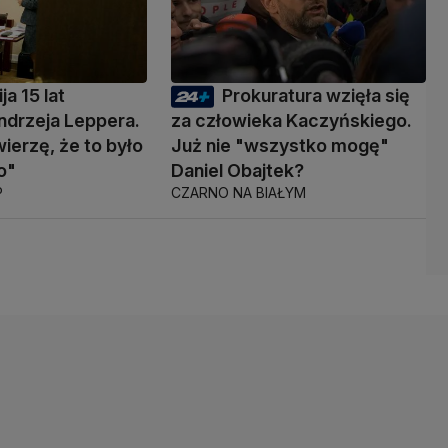
ja 15 lat
Prokuratura wzięła się
ndrzeja Leppera.
za człowieka Kaczyńskiego.
wierzę, że to było
Już nie "wszystko mogę"
o"
Daniel Obajtek?
P
CZARNO NA BIAŁYM