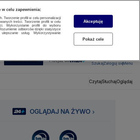
 w celu zapewnienia:
 Tworzenie profili w celu personalizacji
Akceptuję
wanych treści. Tworzenie profili w celu
ci. Wykorzystanie profili do wyboru
Rozumienie odbiorców dzięki statystyce
ulepszanie usług. Wykorzystywanie
Pokaż cele
SUBSKRYBUJ
Przejdź do
Szukaj
Zaloguj się
Menu
Czytaj
Słuchaj
Oglądaj
OGLĄDAJ NA ŻYWO