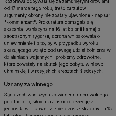
Rozprawa odbywała się za zamkniętymi drzwiami
od 17 marca tego roku, treść zarzutów i
argumenty obrony nie zostały ujawnione - napisał
"Kommiersant". Prokuratura domagała się
skazania Iwaniszyna na 16 lat kolonii karnej o
zaostrzonym rygorze, obrona wnioskowała o
uniewinnienie i o to, by w przypadku wyroku
skazującego wzięto pod uwagę udział żołnierza w
działaniach wojennych i problemy zdrowotne,
które powstały na skutek jego pobytu w niewoli
ukraińskiej i w rosyjskich aresztach śledczych.
Uznany za winnego
Sąd uznał Iwaniszyna za winnego dobrowolnego
poddania się siłom ukraińskim i dezercję z
jednostki wojskowej. Żołnierz został skazany na 15
lat kolonii karnej o zaostrzonym rygorze i