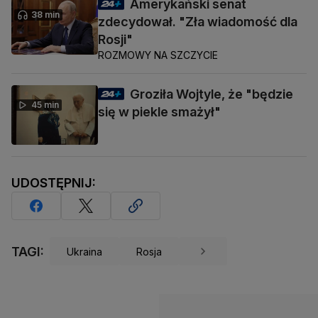
Amerykański senat
38 min
zdecydował. "Zła wiadomość dla
Rosji"
ROZMOWY NA SZCZYCIE
Groziła Wojtyle, że "będzie
45 min
się w piekle smażył"
UDOSTĘPNIJ:
TAGI:
Ukraina
Rosja