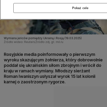
Pokaż cele
Wymiana jeńców pomiędzy Ukrainą i Rosją (19.03.2025)
Źródło wideo: Reuters
Źródło zdj. gł.: mil.ru
Rosyjskie media poinformowały o pierwszym
wyroku skazującym żołnierza, który dobrowolnie
poddał się ukraińskim siłom zbrojnym i wrócił do
kraju w ramach wymiany. Młodszy sierżant
Roman Iwaniszyn usłyszał wyrok 15 lat kolonii
karnej o zaostrzonym rygorze.