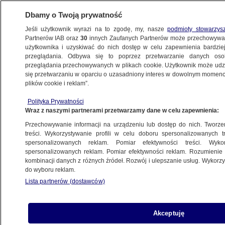
Dbamy o Twoją prywatność
Jeśli użytkownik wyrazi na to zgodę, my, nasze
podmioty stowarzys
Partnerów IAB oraz
30
innych Zaufanych Partnerów może przechowywa
użytkownika i uzyskiwać do nich dostęp w celu zapewnienia bardzi
przeglądania. Odbywa się to poprzez przetwarzanie danych os
przeglądania przechowywanych w plikach cookie. Użytkownik może udzie
ŚWIAT
się przetwarzaniu w oparciu o uzasadniony interes w dowolnym momencie
plików cookie i reklam”.
Wrócił do Rosji w ramach wymiany jeńców.
Polityka Prywatności
Usłyszał wyrok
Wraz z naszymi partnerami przetwarzamy dane w celu zapewnienia:
Przechowywanie informacji na urządzeniu lub dostęp do nich. Tworzeni
15.04.2025, 12:47
treści. Wykorzystywanie profili w celu doboru spersonalizowanych tr
spersonalizowanych reklam. Pomiar efektywności treści. Wyko
spersonalizowanych reklam. Pomiar efektywności reklam. Rozumienie o
Udostępnij
kombinacji danych z różnych źródeł. Rozwój i ulepszanie usług. Wykor
do wyboru reklam.
Lista partnerów (dostawców)
Akceptuję