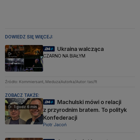
DOWIEDZ SIĘ WIĘCEJ:
Ukraina walcząca
CZARNO NA BIAŁYM
Źródło: Kommiersant, Meduza
Autorka/Autor: tas/ft
ZOBACZ TAKŻE:
Machulski mówi o relacji
1 godz 6 min
z przyrodnim bratem. To polityk
Konfederacji
Piotr Jacoń