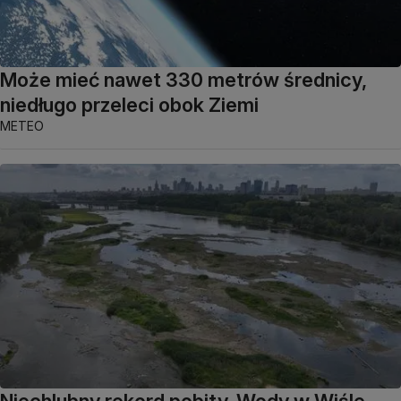
Może mieć nawet 330 metrów średnicy,
niedługo przeleci obok Ziemi
METEO
Niechlubny rekord pobity. Wody w Wiśle