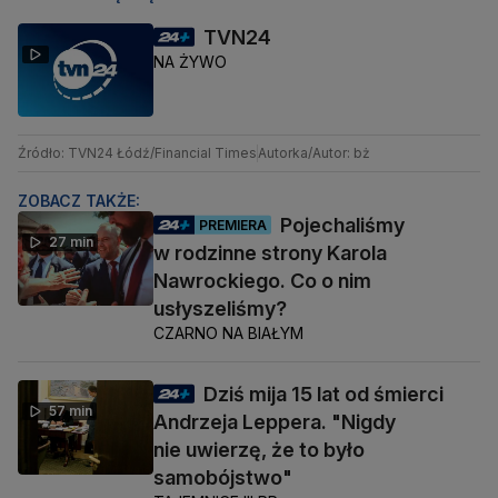
TVN24
NA ŻYWO
Źródło: TVN24 Łódź/Financial Times
Autorka/Autor: bż
ZOBACZ TAKŻE:
Pojechaliśmy
PREMIERA
27 min
w rodzinne strony Karola
Nawrockiego. Co o nim
usłyszeliśmy?
CZARNO NA BIAŁYM
Dziś mija 15 lat od śmierci
57 min
Andrzeja Leppera. "Nigdy
nie uwierzę, że to było
samobójstwo"