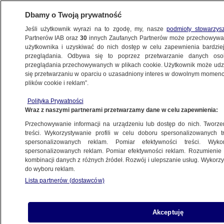
Dbamy o Twoją prywatność
Jeśli użytkownik wyrazi na to zgodę, my, nasze
podmioty stowarzys
Partnerów IAB oraz
30
innych Zaufanych Partnerów może przechowywa
użytkownika i uzyskiwać do nich dostęp w celu zapewnienia bardzi
przeglądania. Odbywa się to poprzez przetwarzanie danych os
przeglądania przechowywanych w plikach cookie. Użytkownik może udzie
ŚWIAT
się przetwarzaniu w oparciu o uzasadniony interes w dowolnym momencie
plików cookie i reklam”.
"Financial Times": Rosja poprosiła Chiny
Polityka Prywatności
o pomoc w sprzęcie wojskowym
Wraz z naszymi partnerami przetwarzamy dane w celu zapewnienia:
Przechowywanie informacji na urządzeniu lub dostęp do nich. Tworzeni
13.03.2022, 22:44
treści. Wykorzystywanie profili w celu doboru spersonalizowanych tr
spersonalizowanych reklam. Pomiar efektywności treści. Wyko
spersonalizowanych reklam. Pomiar efektywności reklam. Rozumienie o
Udostępnij
kombinacji danych z różnych źródeł. Rozwój i ulepszanie usług. Wykor
do wyboru reklam.
Rosja zwróciła się do Chin o przekazanie sprzętu
Lista partnerów (dostawców)
wojskowego w związku z wojną prowadzoną
przeciwko Ukrainie - donosi "Financial Times".
Dziennikarze, powołując się na źródła wśród
Akceptuję
amerykańskich urzędników, twierdzą, że reżim