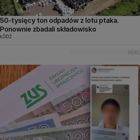
50-tysięcy ton odpadów z lotu ptaka.
Ponownie zbadali składowisko
ŁÓDŹ