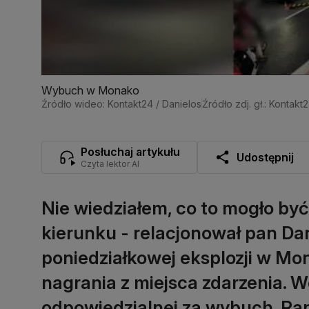
Wybuch w Monako
Źródło wideo: Kontakt24 / Danielos
Źródło zdj. gł.: Kontakt
Posłuchaj artykułu
Udostępnij
Czyta lektor AI
Nie wiedziałem, co to mogło być
kierunku - relacjonował pan Dan
poniedziałkowej eksplozji w Mo
nagrania z miejsca zdarzenia. 
odpowiedzialnej za wybuch. Rann