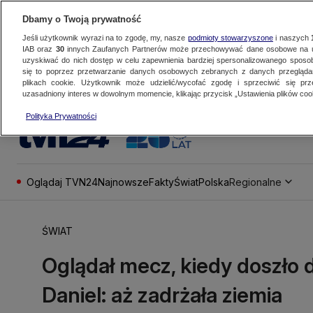
Dbamy o Twoją prywatność
Jeśli użytkownik wyrazi na to zgodę, my, nasze
podmioty stowarzyszone
i naszych
IAB oraz
30
innych Zaufanych Partnerów może przechowywać dane osobowe na ur
uzyskiwać do nich dostęp w celu zapewnienia bardziej spersonalizowanego sposo
się to poprzez przetwarzanie danych osobowych zebranych z danych przegląd
plikach cookie. Użytkownik może udzielić/wycofać zgodę i sprzeciwić się pr
uzasadniony interes w dowolnym momencie, klikając przycisk „Ustawienia plików cook
Polityka Prywatności
Oglądaj TVN24
Najnowsze
Fakty
Świat
Polska
Regionalne
ŚWIAT
Oglądał mecz, kiedy doszło 
Daniel: aż zadrżała ziemia