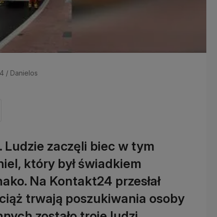
24 / Danielos
. Ludzie zaczęli biec w tym
iel, który był świadkiem
nako. Na Kontakt24 przesłał
Wciąż trwają poszukiwania osoby
ych zostało troje ludzi.