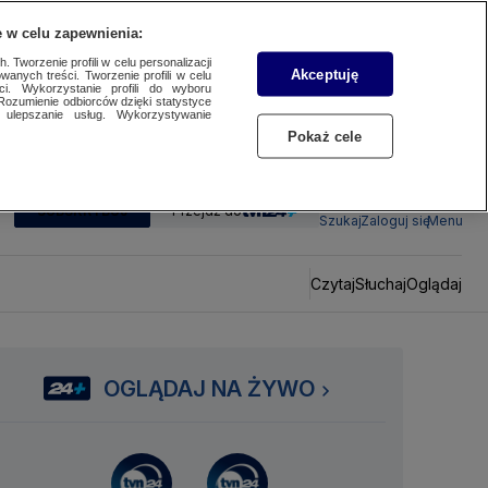
 w celu zapewnienia:
 Tworzenie profili w celu personalizacji
Akceptuję
wanych treści. Tworzenie profili w celu
ci. Wykorzystanie profili do wyboru
Rozumienie odbiorców dzięki statystyce
ulepszanie usług. Wykorzystywanie
Pokaż cele
SUBSKRYBUJ
Przejdź do
Szukaj
Zaloguj się
Menu
Czytaj
Słuchaj
Oglądaj
OGLĄDAJ NA ŻYWO