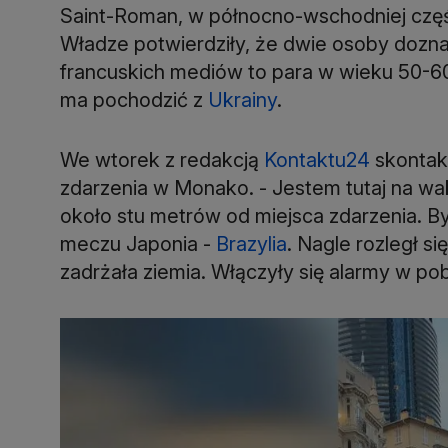
Saint-Roman, w północno-wschodniej czę
Władze potwierdziły, że dwie osoby dozn
francuskich mediów to para w wieku 50-60 l
ma pochodzić z
Ukrainy
.
We wtorek z redakcją
Kontaktu24
skontakt
zdarzenia w Monako. - Jestem tutaj na w
około stu metrów od miejsca zdarzenia. 
meczu Japonia -
Brazylia
. Nagle rozległ s
zadrżała ziemia. Włączyły się alarmy w po