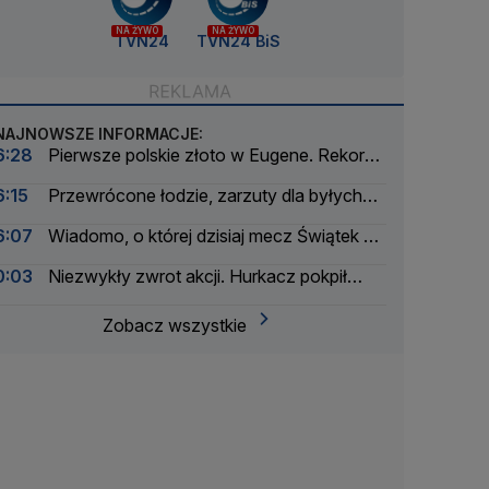
NA ŻYWO
NA ŻYWO
TVN24
TVN24 BiS
NAJNOWSZE INFORMACJE:
6:28
Pierwsze polskie złoto w Eugene. Rekord
Kuś
6:15
Przewrócone łodzie, zarzuty dla byłych
władz Orlenu, triumf Polki
6:07
Wiadomo, o której dzisiaj mecz Świątek w
4. rundzie w Toronto
0:03
Niezwykły zwrot akcji. Hurkacz pokpił
sprawę
Zobacz wszystkie