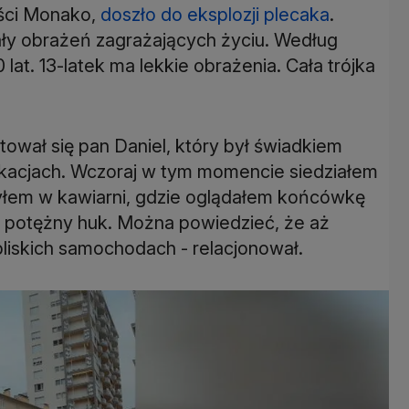
ści Monako,
doszło do eksplozji plecaka
.
ały obrażeń zagrażających życiu. Według
at. 13-latek ma lekkie obrażenia. Cała trójka
ował się pan Daniel, który był świadkiem
akacjach. Wczoraj w tym momencie siedziałem
Byłem w kawiarni, gdzie oglądałem końcówkę
ię potężny huk. Można powiedzieć, że aż
bliskich samochodach - relacjonował.