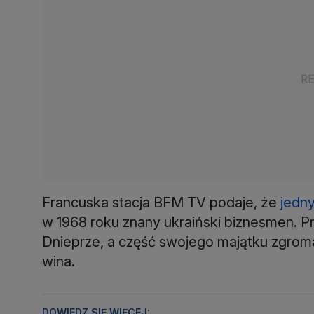
Francuska stacja BFM TV podaje, że
jedn
w 1968 roku znany ukraiński biznesmen. P
Dnieprze, a część swojego majątku zgromad
wina.
DOWIEDZ SIĘ WIĘCEJ: