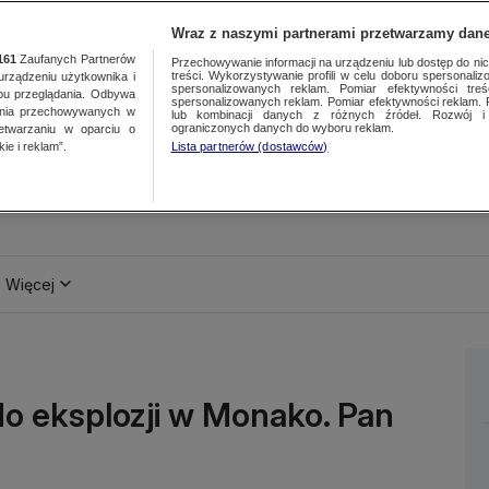
Wraz z naszymi partnerami przetwarzamy dane
161
Zaufanych Partnerów
Przechowywanie informacji na urządzeniu lub dostęp do nich.
treści. Wykorzystywanie profili w celu doboru spersonalizo
ządzeniu użytkownika i
spersonalizowanych reklam. Pomiar efektywności treś
bu przeglądania. Odbywa
spersonalizowanych reklam. Pomiar efektywności reklam. 
ania przechowywanych w
lub kombinacji danych z różnych źródeł. Rozwój i 
ograniczonych danych do wyboru reklam.
zetwarzaniu w oparciu o
ie i reklam”.
Lista partnerów (dostawców)
Więcej
do eksplozji w Monako. Pan