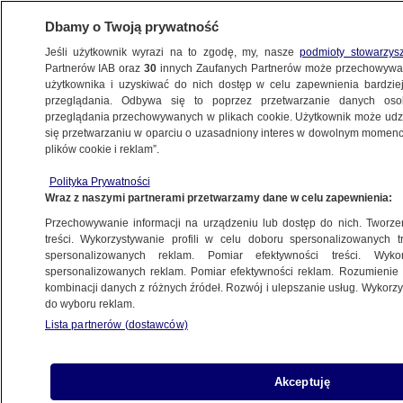
Dbamy o Twoją prywatność
Jeśli użytkownik wyrazi na to zgodę, my, nasze
podmioty stowarzys
Partnerów IAB oraz
30
innych Zaufanych Partnerów może przechowywa
użytkownika i uzyskiwać do nich dostęp w celu zapewnienia bardzi
przeglądania. Odbywa się to poprzez przetwarzanie danych os
przeglądania przechowywanych w plikach cookie. Użytkownik może udzie
ŚWIAT
się przetwarzaniu w oparciu o uzasadniony interes w dowolnym momencie
plików cookie i reklam”.
Miliony fałszywych euro na dnie zbiornika
Polityka Prywatności
retencyjnego
Wraz z naszymi partnerami przetwarzamy dane w celu zapewnienia:
Przechowywanie informacji na urządzeniu lub dostęp do nich. Tworzeni
1.11.2016, 17:50
treści. Wykorzystywanie profili w celu doboru spersonalizowanych tr
spersonalizowanych reklam. Pomiar efektywności treści. Wyko
spersonalizowanych reklam. Pomiar efektywności reklam. Rozumienie o
Udostępnij
kombinacji danych z różnych źródeł. Rozwój i ulepszanie usług. Wykor
do wyboru reklam.
Lista partnerów (dostawców)
Akceptuję