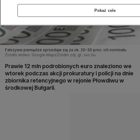
Pokaż cele
Fałszywe pieniądze sprzedaje się za ok. 20–30 proc. ich nominału
Źródło wideo: Google Maps
Źródło zdj. gł.: sxc.hu
Prawie 12 mln podrobionych euro znaleziono we
wtorek podczas akcji prokuratury i policji na dnie
zbiornika retencyjnego w rejonie Płowdiwu w
środkowej Bułgarii.