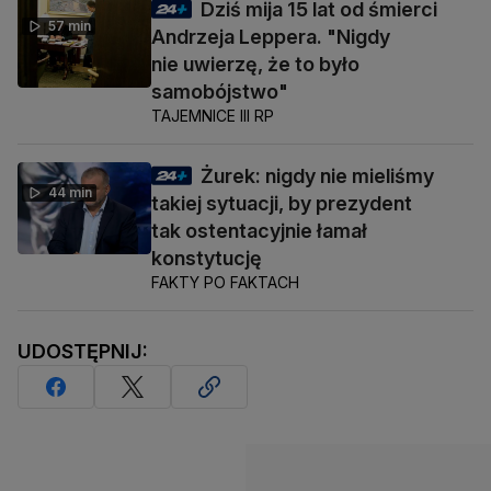
Dziś mija 15 lat od śmierci
57 min
Andrzeja Leppera. "Nigdy
nie uwierzę, że to było
samobójstwo"
TAJEMNICE III RP
Żurek: nigdy nie mieliśmy
44 min
takiej sytuacji, by prezydent
tak ostentacyjnie łamał
konstytucję
FAKTY PO FAKTACH
UDOSTĘPNIJ: