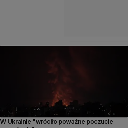
W Ukrainie "wróciło poważne poczucie