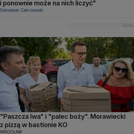
i ponownie może na nich liczyć"
Sebastian Zakrzewski
"Paszcza lwa" i "palec boży". Morawiecki
z pizzą w bastionie KO
WROCŁAW