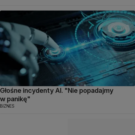
Głośne incydenty AI. "Nie popadajmy
w panikę"
BIZNES