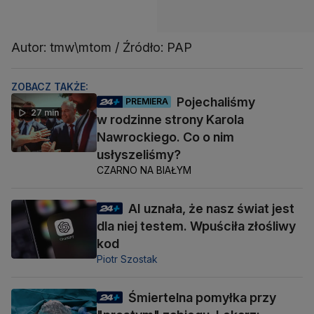
Autor: tmw\mtom / Źródło: PAP
ZOBACZ TAKŻE:
Pojechaliśmy
PREMIERA
27 min
w rodzinne strony Karola
Nawrockiego. Co o nim
usłyszeliśmy?
CZARNO NA BIAŁYM
AI uznała, że nasz świat jest
dla niej testem. Wpuściła złośliwy
kod
Piotr Szostak
Śmiertelna pomyłka przy