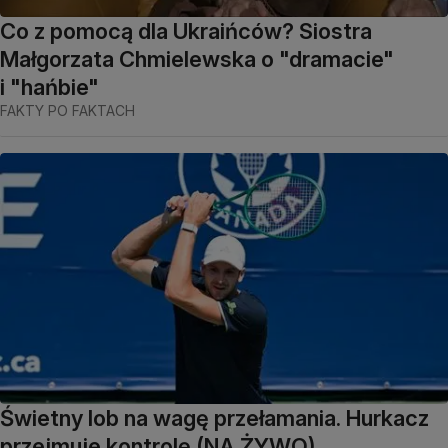
Co z pomocą dla Ukraińców? Siostra
Małgorzata Chmielewska o "dramacie"
i "hańbie"
FAKTY PO FAKTACH
Świetny lob na wagę przełamania. Hurkacz
przejmuje kontrolę (NA ŻYWO)