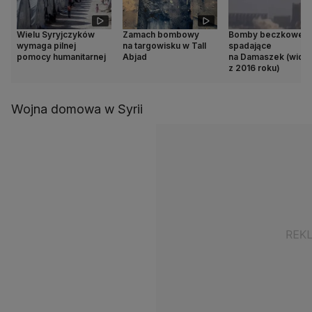
Wielu Syryjczyków
Zamach bombowy
Bomby beczkowe
wymaga pilnej
na targowisku w Tall
spadające
pomocy humanitarnej
Abjad
na Damaszek (wide
z 2016 roku)
Wojna domowa w Syrii