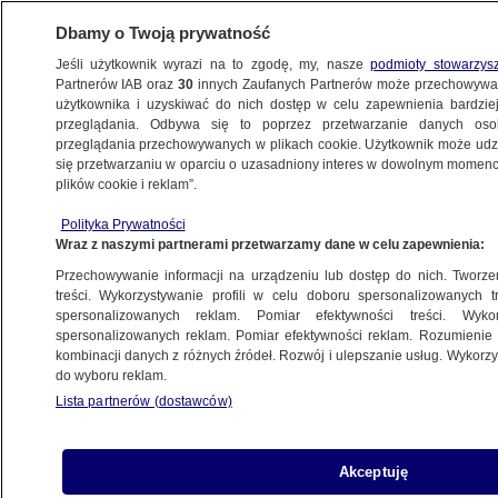
Dbamy o Twoją prywatność
Jeśli użytkownik wyrazi na to zgodę, my, nasze
podmioty stowarzys
Partnerów IAB oraz
30
innych Zaufanych Partnerów może przechowywa
użytkownika i uzyskiwać do nich dostęp w celu zapewnienia bardzi
przeglądania. Odbywa się to poprzez przetwarzanie danych os
przeglądania przechowywanych w plikach cookie. Użytkownik może udzie
ŚWIAT
się przetwarzaniu w oparciu o uzasadniony interes w dowolnym momencie
plików cookie i reklam”.
Ławrow: Rosja jest otwarta na dialog z USA
Polityka Prywatności
ws. Syrii
Wraz z naszymi partnerami przetwarzamy dane w celu zapewnienia:
Przechowywanie informacji na urządzeniu lub dostęp do nich. Tworzeni
1.10.2016, 08:28
Aktualizacja:
1.10.2016, 08:32
treści. Wykorzystywanie profili w celu doboru spersonalizowanych tr
spersonalizowanych reklam. Pomiar efektywności treści. Wyko
spersonalizowanych reklam. Pomiar efektywności reklam. Rozumienie o
Udostępnij
kombinacji danych z różnych źródeł. Rozwój i ulepszanie usług. Wykor
do wyboru reklam.
Lista partnerów (dostawców)
Akceptuję