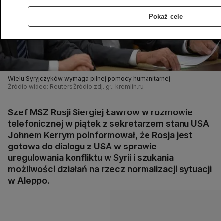
Pokaż cele
Wielu Syryjczyków wymaga pilnej pomocy humanitarnej
Źródło wideo: Reuters
Źródło zdj. gł.: kremlin.ru
Szef MSZ Rosji Siergiej Ławrow w rozmowie
telefonicznej w piątek z sekretarzem stanu USA
Johnem Kerrym poinformował, że Rosja jest
gotowa do dialogu z USA w sprawie
uregulowania konfliktu w Syrii i szukania
możliwości działań na rzecz normalizacji sytuacji
w Aleppo.