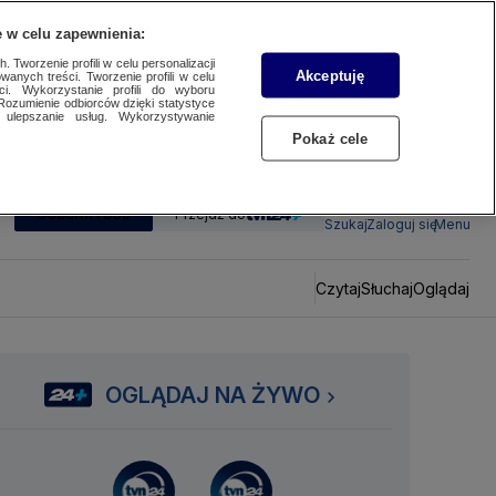
 w celu zapewnienia:
 Tworzenie profili w celu personalizacji
Akceptuję
wanych treści. Tworzenie profili w celu
ci. Wykorzystanie profili do wyboru
Rozumienie odbiorców dzięki statystyce
ulepszanie usług. Wykorzystywanie
Pokaż cele
SUBSKRYBUJ
Przejdź do
Szukaj
Zaloguj się
Menu
Czytaj
Słuchaj
Oglądaj
OGLĄDAJ NA ŻYWO