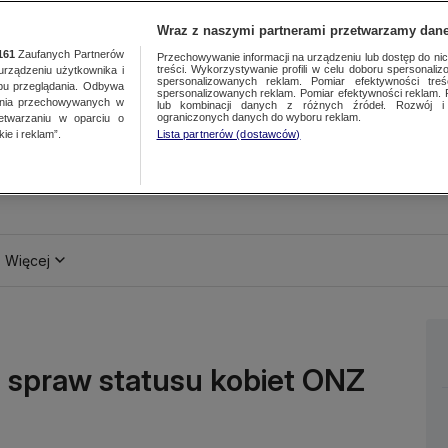
Wraz z naszymi partnerami przetwarzamy dane
161
Zaufanych Partnerów
Przechowywanie informacji na urządzeniu lub dostęp do nich.
treści. Wykorzystywanie profili w celu doboru spersonalizo
ządzeniu użytkownika i
spersonalizowanych reklam. Pomiar efektywności treś
bu przeglądania. Odbywa
spersonalizowanych reklam. Pomiar efektywności reklam. 
ania przechowywanych w
lub kombinacji danych z różnych źródeł. Rozwój i 
ograniczonych danych do wyboru reklam.
zetwarzaniu w oparciu o
ie i reklam”.
Lista partnerów (dostawców)
Więcej
o spraw statusu kobiet ONZ