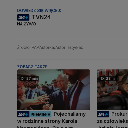
DOWIEDZ SIĘ WIĘCEJ:
TVN24
NA ŻYWO
Źródło: PAP
Autorka/Autor: asty/kab
ZOBACZ TAKŻE:
27 min
28 min
Pojechaliśmy
Prokur
PREMIERA
w rodzinne strony Karola
za człowiek