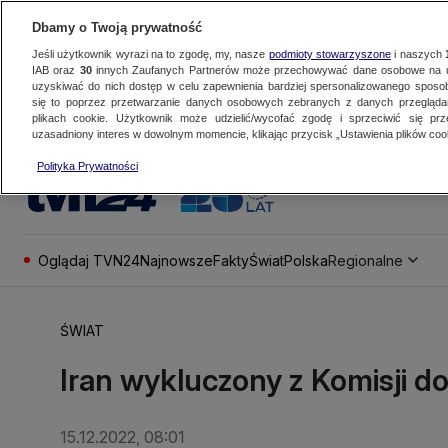
Dbamy o Twoją prywatność
Jeśli użytkownik wyrazi na to zgodę, my, nasze
podmioty stowarzyszone
i naszych
IAB oraz
30
innych Zaufanych Partnerów może przechowywać dane osobowe na ur
uzyskiwać do nich dostęp w celu zapewnienia bardziej spersonalizowanego sposo
się to poprzez przetwarzanie danych osobowych zebranych z danych przegląd
plikach cookie. Użytkownik może udzielić/wycofać zgodę i sprzeciwić się pr
uzasadniony interes w dowolnym momencie, klikając przycisk „Ustawienia plików cook
Polityka Prywatności
Oglądaj TVN24
Najnowsze
Fakty
Świat
Polska
Regionalne
ŚWIAT
Iran wykluczony z Komisji d
15.12.2022, 08:01