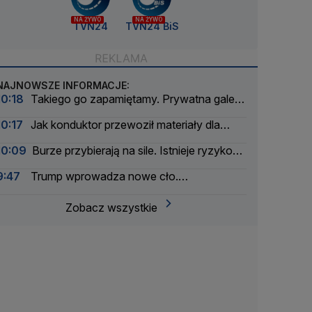
NA ŻYWO
NA ŻYWO
TVN24
TVN24 BiS
NAJNOWSZE INFORMACJE:
10:18
Takiego go zapamiętamy. Prywatna galeria
"Moroza"
10:17
Jak konduktor przewoził materiały dla
stacji, czyli 25 lat technologicznej rewolucji
10:09
Burze przybierają na sile. Istnieje ryzyko
TVN24
gradu
9:47
Trump wprowadza nowe cło.
Rozporządzenie podpisane
Zobacz wszystkie