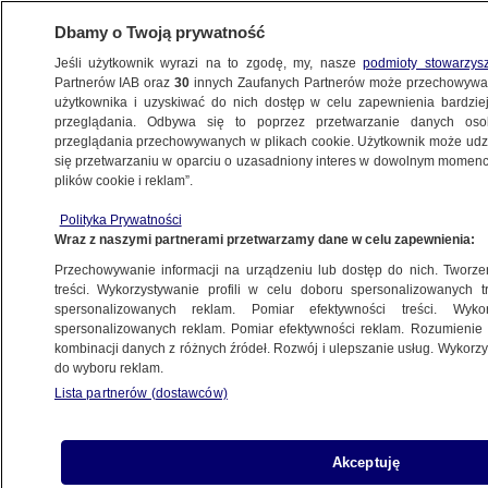
Dbamy o Twoją prywatność
Jeśli użytkownik wyrazi na to zgodę, my, nasze
podmioty stowarzys
Partnerów IAB oraz
30
innych Zaufanych Partnerów może przechowywa
użytkownika i uzyskiwać do nich dostęp w celu zapewnienia bardzi
przeglądania. Odbywa się to poprzez przetwarzanie danych os
przeglądania przechowywanych w plikach cookie. Użytkownik może udzie
ŚWIAT
się przetwarzaniu w oparciu o uzasadniony interes w dowolnym momencie
plików cookie i reklam”.
Iran gotów pomóc w mediacjach z Syrią.
Polityka Prywatności
Będzie historyczny przełom?
Wraz z naszymi partnerami przetwarzamy dane w celu zapewnienia:
Przechowywanie informacji na urządzeniu lub dostęp do nich. Tworzeni
20.09.2013, 05:17
treści. Wykorzystywanie profili w celu doboru spersonalizowanych tr
spersonalizowanych reklam. Pomiar efektywności treści. Wyko
spersonalizowanych reklam. Pomiar efektywności reklam. Rozumienie o
Udostępnij
kombinacji danych z różnych źródeł. Rozwój i ulepszanie usług. Wykor
do wyboru reklam.
Lista partnerów (dostawców)
Akceptuję