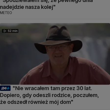
"Spodziewałem się, że pewnego dnia
nadejdzie nasza kolej"
METEO
52 min
"Nie wracałem tam przez 30 lat.
Dopiero, gdy odeszli rodzice, poczułem,
że odszedł również mój dom"