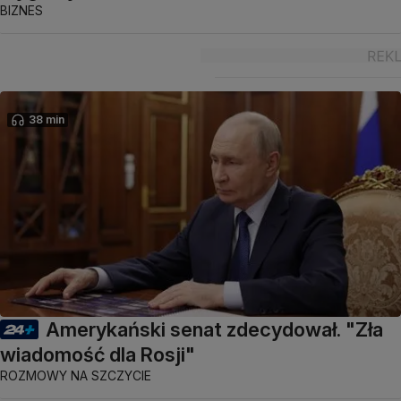
BIZNES
38 min
Amerykański senat zdecydował. "Zła
wiadomość dla Rosji"
ROZMOWY NA SZCZYCIE