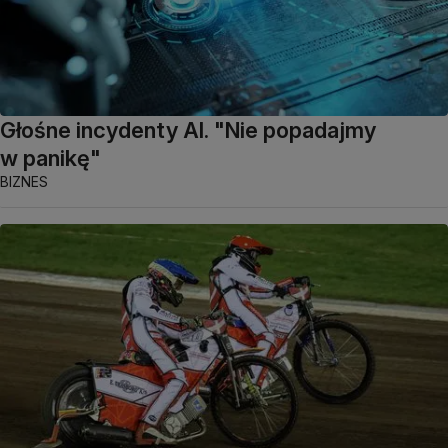
Głośne incydenty AI. "Nie popadajmy
w panikę"
BIZNES