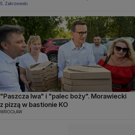
S. Zakrzewski
"Paszcza lwa" i "palec boży". Morawiecki
z pizzą w bastionie KO
WROCŁAW