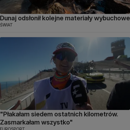
Dunaj odsłonił kolejne materiały wybuchowe
ŚWIAT
"Płakałam siedem ostatnich kilometrów.
Zasmarkałam wszystko"
EUROSPORT