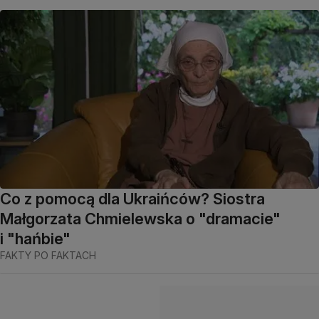
Co z pomocą dla Ukraińców? Siostra
Małgorzata Chmielewska o "dramacie"
i "hańbie"
FAKTY PO FAKTACH