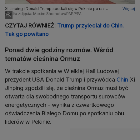
Xi Jinping i Donald Trump spotkali się w Pekinie po raz
Więcej
pierwszy od 2017 roku
Źródło zdjęcia: Maxim Shemetov/PAP/EPA
CZYTAJ RÓWNIEŻ:
Trump przyleciał do Chin.
Tak go powitano
Ponad dwie godziny rozmów. Wśród
tematów cieśnina Ormuz
W trakcie spotkania w Wielkiej Hali Ludowej
prezydent USA Donald Trump i przywódca
Chin
Xi
Jinping zgodzili się, że cieśnina Ormuz musi być
otwarta dla swobodnego transportu surowców
energetycznych - wynika z czwartkowego
oświadczenia Białego Domu po spotkaniu obu
liderów w Pekinie.