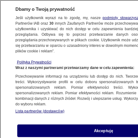
Dbamy o Twoją prywatność
Jeśli użytkownik wyrazi na to zgodę, my, nasze
podmioty stowarzys
Partnerów IAB oraz
30
innych Zaufanych Partnerów może przechowywa
użytkownika i uzyskiwać do nich dostęp w celu zapewnienia bardzi
przeglądania. Odbywa się to poprzez przetwarzanie danych os
przeglądania przechowywanych w plikach cookie. Użytkownik może udzie
ŚWIAT
się przetwarzaniu w oparciu o uzasadniony interes w dowolnym momencie
plików cookie i reklam”.
Trump i Xi spotkali się w Pekinie.
Polityka Prywatności
Rozmawiali o cieśninie Ormuz
Wraz z naszymi partnerami przetwarzamy dane w celu zapewnienia:
Przechowywanie informacji na urządzeniu lub dostęp do nich. Tworzeni
Zespół autorów
treści. Wykorzystywanie profili w celu doboru spersonalizowanych tr
spersonalizowanych reklam. Pomiar efektywności treści. Wyko
14.05.2026, 05:51
Aktualizacja:
14.05.2026, 16:08
spersonalizowanych reklam. Pomiar efektywności reklam. Rozumienie o
kombinacji danych z różnych źródeł. Rozwój i ulepszanie usług. Wykor
do wyboru reklam.
Posłuchaj artykułu
Czyta lektor AI
Lista partnerów (dostawców)
Akceptuję