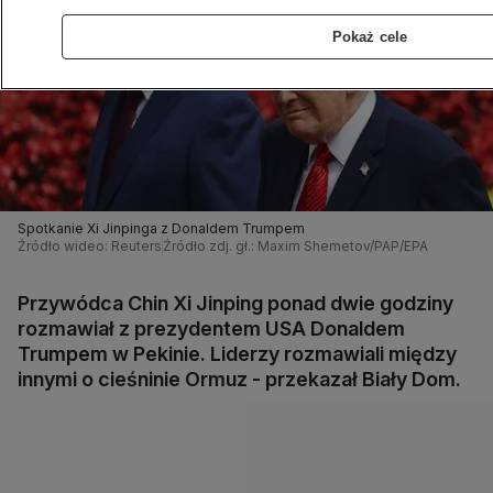
Pokaż cele
Spotkanie Xi Jinpinga z Donaldem Trumpem
Źródło wideo: Reuters
Źródło zdj. gł.: Maxim Shemetov/PAP/EPA
Przywódca Chin Xi Jinping ponad dwie godziny
rozmawiał z prezydentem USA Donaldem
Trumpem w Pekinie. Liderzy rozmawiali między
innymi o cieśninie Ormuz - przekazał Biały Dom.