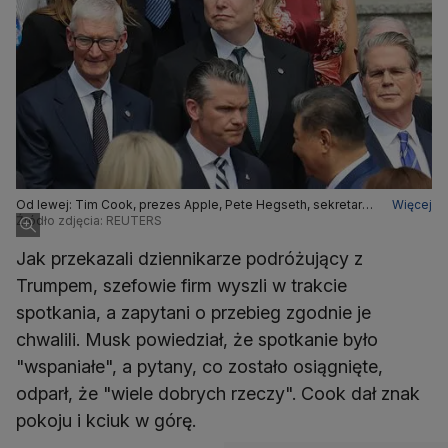
Od lewej: Tim Cook, prezes Apple, Pete Hegseth, sekretarz
Więcej
wojny, Elon Musk, prezes Tesli, i Scott Bessent, sekretarz
Źródło zdjęcia: REUTERS
skarbu, w Pekinie na spotkaniu z przywódcą Chin Xi
Jinpingiem (u dołu) w Pekinie, 14 maja 2026 roku
Jak przekazali dziennikarze podróżujący z
Trumpem, szefowie firm wyszli w trakcie
spotkania, a zapytani o przebieg zgodnie je
chwalili. Musk powiedział, że spotkanie było
"wspaniałe", a pytany, co zostało osiągnięte,
odparł, że "wiele dobrych rzeczy". Cook dał znak
pokoju i kciuk w górę.