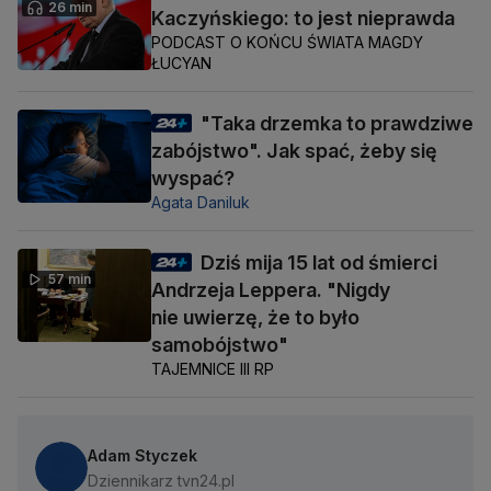
26 min
Kaczyńskiego: to jest nieprawda
PODCAST O KOŃCU ŚWIATA MAGDY
ŁUCYAN
"Taka drzemka to prawdziwe
zabójstwo". Jak spać, żeby się
wyspać?
Agata Daniluk
Dziś mija 15 lat od śmierci
57 min
Andrzeja Leppera. "Nigdy
nie uwierzę, że to było
samobójstwo"
TAJEMNICE III RP
Adam Styczek
Dziennikarz tvn24.pl