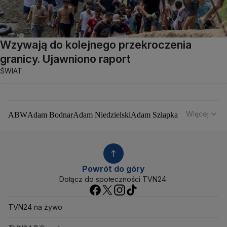
Wzywają do kolejnego przekroczenia
granicy. Ujawniono raport
ŚWIAT
Więcej
ABW
Adam Bodnar
Adam Niedzielski
Adam Szłapka
Administracja Donalda Trumpa
Agencja Bezpieczeństwa Wewnętrznego
Agrounia
Alaksandr Łukaszenka
Aleksander Kwaśniewski
Aleksandra Dulkiewicz
Alert RCB
Powrót do góry
Ambasada USA w Polsce
Andrzej Duda
Białoruś
Dołącz do społeczności TVN24:
Bitcoin
Biuro Bezpieczeństwa Narodowego
Bliski Wschód
Bomba atomowa
Borys Budka
TVN24 na żywo
Bruksela
CBŚP
CBA
Ceny paliw
Ceny żywności
Ceny prądu
Ceny mieszkań
Chiny
Choroby zakaźne