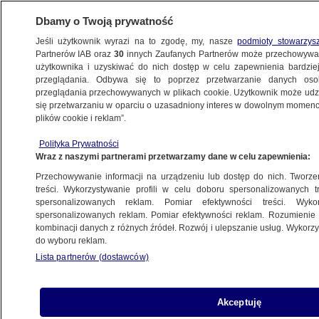
Dbamy o Twoją prywatność
Jeśli użytkownik wyrazi na to zgodę, my, nasze
podmioty stowarzys
Partnerów IAB oraz
30
innych Zaufanych Partnerów może przechowywa
użytkownika i uzyskiwać do nich dostęp w celu zapewnienia bardzi
przeglądania. Odbywa się to poprzez przetwarzanie danych os
przeglądania przechowywanych w plikach cookie. Użytkownik może udzie
się przetwarzaniu w oparciu o uzasadniony interes w dowolnym momencie
ŚWIAT
plików cookie i reklam”.
"Do tej pory był Izrael kontra
terroryści. Teraz się okazuje, że są
Polityka Prywatności
Wraz z naszymi partnerami przetwarzamy dane w celu zapewnienia:
jeszcze Palestyńczycy"
Przechowywanie informacji na urządzeniu lub dostęp do nich. Tworzeni
treści. Wykorzystywanie profili w celu doboru spersonalizowanych tr
spersonalizowanych reklam. Pomiar efektywności treści. Wyko
Laura Maksimowicz
spersonalizowanych reklam. Pomiar efektywności reklam. Rozumienie o
26.05.2024, 13:56
kombinacji danych z różnych źródeł. Rozwój i ulepszanie usług. Wykor
do wyboru reklam.
Lista partnerów (dostawców)
Udostępnij
Akceptuję