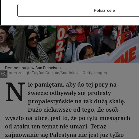
Pokaż cele
Demonstracja w San Francisco
Źródło zdj. gł.: Tayfun Coskun/Anadolu via Getty Images
N
ie pamiętam, aby do tej pory na
świecie odbywały się protesty
propalestyńskie na tak dużą skalę.
Dużo ciekawsze od tego, ile osób
wyszło na ulice, jest to, że po tylu miesiącach
od ataku ten temat nie umarł. Teraz
zajmowanie się Palestyną nie jest już tylko