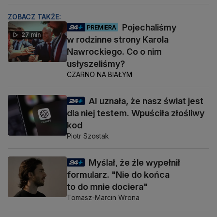
ZOBACZ TAKŻE:
Pojechaliśmy
PREMIERA
27 min
w rodzinne strony Karola
Nawrockiego. Co o nim
usłyszeliśmy?
CZARNO NA BIAŁYM
AI uznała, że nasz świat jest
dla niej testem. Wpuściła złośliwy
kod
Piotr Szostak
Myślał, że źle wypełnił
formularz. "Nie do końca
to do mnie dociera"
Tomasz-Marcin Wrona