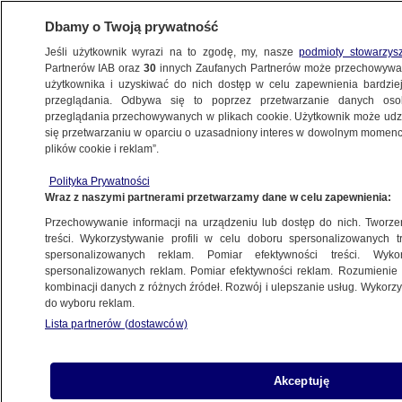
Dbamy o Twoją prywatność
Jeśli użytkownik wyrazi na to zgodę, my, nasze
podmioty stowarzys
Partnerów IAB oraz
30
innych Zaufanych Partnerów może przechowywa
użytkownika i uzyskiwać do nich dostęp w celu zapewnienia bardzi
przeglądania. Odbywa się to poprzez przetwarzanie danych os
przeglądania przechowywanych w plikach cookie. Użytkownik może udzie
ŚWIAT
się przetwarzaniu w oparciu o uzasadniony interes w dowolnym momencie
plików cookie i reklam”.
Rządząca koalicja rozpadła się
Polityka Prywatności
przez nazwę sąsiada. Admirał ministrem
Wraz z naszymi partnerami przetwarzamy dane w celu zapewnienia:
Przechowywanie informacji na urządzeniu lub dostęp do nich. Tworzeni
14.01.2019, 07:10
Aktualizacja:
14.01.2019, 07:13
treści. Wykorzystywanie profili w celu doboru spersonalizowanych tr
spersonalizowanych reklam. Pomiar efektywności treści. Wyko
spersonalizowanych reklam. Pomiar efektywności reklam. Rozumienie o
Udostępnij
kombinacji danych z różnych źródeł. Rozwój i ulepszanie usług. Wykor
do wyboru reklam.
Lista partnerów (dostawców)
Akceptuję