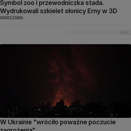
Symbol zoo i przewodniczka stada.
Wydrukowali szkielet słonicy Erny w 3D
WARSZAWA
W Ukrainie "wróciło poważne poczucie
zagrożenia"