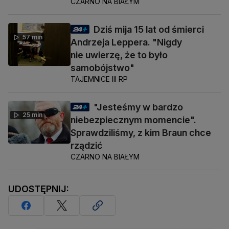
CZARNO NA BIAŁYM
Dziś mija 15 lat od śmierci
57 min
Andrzeja Leppera. "Nigdy
nie uwierzę, że to było
samobójstwo"
TAJEMNICE III RP
"Jesteśmy w bardzo
25 min
niebezpiecznym momencie".
Sprawdziliśmy, z kim Braun chce
rządzić
CZARNO NA BIAŁYM
UDOSTĘPNIJ: