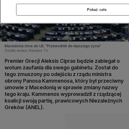
Pokaż cele
Macedonia chce do UE. "Przewodnik do lepszego życia"
Źródło wideo: Reuters TV
Premier Grecji Aleksis Cipras będzie zabiegał o
wotum zaufania dla swego gabinetu. Został do
tego zmuszony po odejściu z rządu ministra
obrony Panosa Kammenosa, który był przeciwny
umowie z Macedonią w sprawie zmiany nazwy
tego kraju. Kammenos wyprowadził z rządzącej
koalicji swoją partię, prawicowych Niezależnych
Greków (ANEL).