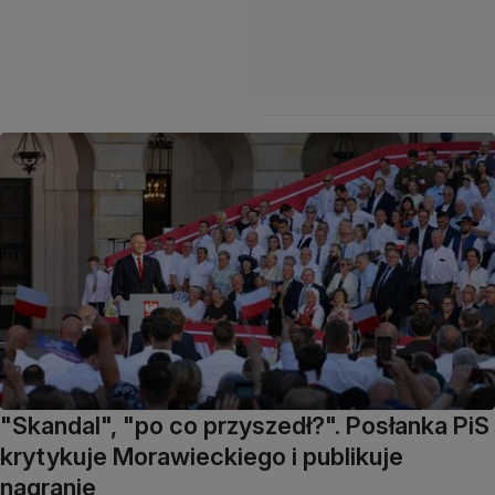
"Skandal", "po co przyszedł?". Posłanka PiS
krytykuje Morawieckiego i publikuje
nagranie