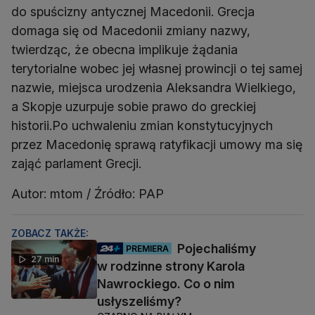
do spuścizny antycznej Macedonii. Grecja
domaga się od Macedonii zmiany nazwy,
twierdząc, że obecna implikuje żądania
terytorialne wobec jej własnej prowincji o tej samej
nazwie, miejsca urodzenia Aleksandra Wielkiego,
a Skopje uzurpuje sobie prawo do greckiej
historii.Po uchwaleniu zmian konstytucyjnych
przez Macedonię sprawą ratyfikacji umowy ma się
zająć parlament Grecji.
Autor: mtom / Źródło: PAP
ZOBACZ TAKŻE:
Pojechaliśmy
PREMIERA
27 min
w rodzinne strony Karola
Nawrockiego. Co o nim
usłyszeliśmy?