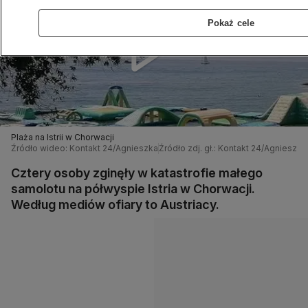
Pokaż cele
Plaża na Istrii w Chorwacji
Źródło wideo: Kontakt 24/Agnieszka
Źródło zdj. gł.: Kontakt 24/Agnieszka
Cztery osoby zginęły w katastrofie małego
samolotu na półwyspie Istria w Chorwacji.
Według mediów ofiary to Austriacy.