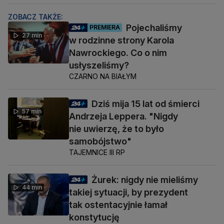
ZOBACZ TAKŻE:
Pojechaliśmy
PREMIERA
27 min
w rodzinne strony Karola
Nawrockiego. Co o nim
usłyszeliśmy?
CZARNO NA BIAŁYM
Dziś mija 15 lat od śmierci
57 min
Andrzeja Leppera. "Nigdy
nie uwierzę, że to było
samobójstwo"
TAJEMNICE III RP
Żurek: nigdy nie mieliśmy
44 min
takiej sytuacji, by prezydent
tak ostentacyjnie łamał
konstytucję