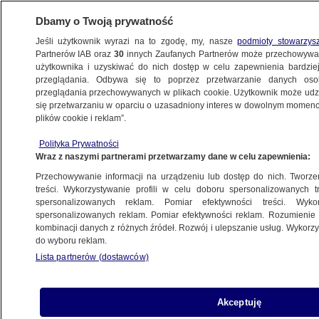
Dbamy o Twoją prywatność
Jeśli użytkownik wyrazi na to zgodę, my, nasze
podmioty stowarzys
Partnerów IAB oraz
30
innych Zaufanych Partnerów może przechowywa
użytkownika i uzyskiwać do nich dostęp w celu zapewnienia bardzi
przeglądania. Odbywa się to poprzez przetwarzanie danych os
przeglądania przechowywanych w plikach cookie. Użytkownik może udzie
ŚWIAT
się przetwarzaniu w oparciu o uzasadniony interes w dowolnym momencie
plików cookie i reklam”.
Katastrofa samolotu w Chorwacji. Nie żyją
Polityka Prywatności
cztery osoby
Wraz z naszymi partnerami przetwarzamy dane w celu zapewnienia:
Przechowywanie informacji na urządzeniu lub dostęp do nich. Tworzeni
Oprac.
Paulina Borowska
treści. Wykorzystywanie profili w celu doboru spersonalizowanych tr
spersonalizowanych reklam. Pomiar efektywności treści. Wyko
4.06.2026, 15:24
spersonalizowanych reklam. Pomiar efektywności reklam. Rozumienie o
kombinacji danych z różnych źródeł. Rozwój i ulepszanie usług. Wykor
do wyboru reklam.
Udostępnij
Lista partnerów (dostawców)
Akceptuję