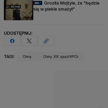
Groziła Wojtyle, że "będzie
45 min
się w piekle smażył"
UDOSTĘPNIJ:
TAGI:
Chiny
Chiny. XIX zjazd KPCh