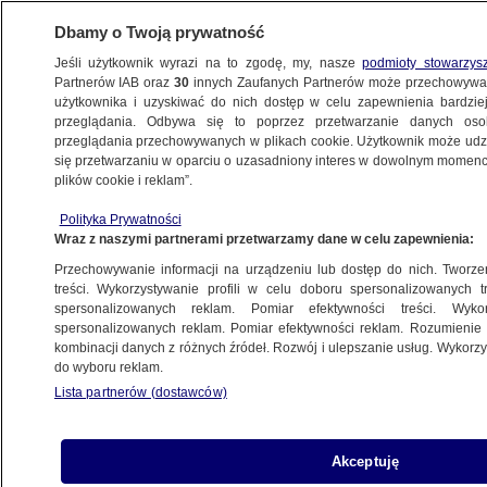
Dbamy o Twoją prywatność
Jeśli użytkownik wyrazi na to zgodę, my, nasze
podmioty stowarzys
Partnerów IAB oraz
30
innych Zaufanych Partnerów może przechowywa
użytkownika i uzyskiwać do nich dostęp w celu zapewnienia bardzi
przeglądania. Odbywa się to poprzez przetwarzanie danych os
przeglądania przechowywanych w plikach cookie. Użytkownik może udzie
ŚWIAT
się przetwarzaniu w oparciu o uzasadniony interes w dowolnym momencie
plików cookie i reklam”.
Starcie na szczytach władzy. Członek
Polityka Prywatności
chińskiej partii objęty dochodzeniem
Wraz z naszymi partnerami przetwarzamy dane w celu zapewnienia:
Przechowywanie informacji na urządzeniu lub dostęp do nich. Tworzeni
25.07.2017, 07:20
treści. Wykorzystywanie profili w celu doboru spersonalizowanych tr
spersonalizowanych reklam. Pomiar efektywności treści. Wyko
spersonalizowanych reklam. Pomiar efektywności reklam. Rozumienie o
Udostępnij
kombinacji danych z różnych źródeł. Rozwój i ulepszanie usług. Wykor
do wyboru reklam.
Członek Biura Politycznego Komitetu
Lista partnerów (dostawców)
Centralnego Komunistycznej Partii Chin Sun
Zhengcai jest objęty postępowaniem
antykorupcyjnym - podała w poniedziałek
Akceptuję
agencja Xinhua. Obserwatorzy mówią o