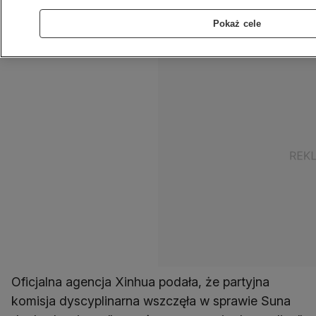
wyeliminowaniu wschodzącej gwiazdy partii
Pokaż cele
przed zjazdem KPCh jesienią.
Oficjalna agencja Xinhua podała, że partyjna
komisja dyscyplinarna wszczęła w sprawie Suna