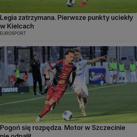
Legia zatrzymana. Pierwsze punkty uciekły
w Kielcach
EUROSPORT
Pogoń się rozpędza. Motor w Szczecinie
nie odpalił