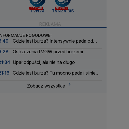
NA ŻYWO
NA ŻYWO
TVN24
TVN24 BiS
INFORMACJE POGODOWE:
6:49
Gdzie jest burza? Intensywnie pada od
rana
6:28
Ostrzeżenia IMGW przed burzami
21:34
Upał odpuści, ale nie na długo
21:16
Gdzie jest burza? Tu mocno pada i silnie
wieje
Zobacz wszystkie