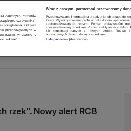
Wraz z naszymi partnerami przetwarzamy dane
161
Zaufanych Partnerów
Przechowywanie informacji na urządzeniu lub dostęp do nich.
treści. Wykorzystywanie profili w celu doboru spersonalizo
ządzeniu użytkownika i
spersonalizowanych reklam. Pomiar efektywności treś
bu przeglądania. Odbywa
spersonalizowanych reklam. Pomiar efektywności reklam. 
ania przechowywanych w
lub kombinacji danych z różnych źródeł. Rozwój i 
ograniczonych danych do wyboru reklam.
zetwarzaniu w oparciu o
ie i reklam”.
Lista partnerów (dostawców)
ch rzek". Nowy alert RCB