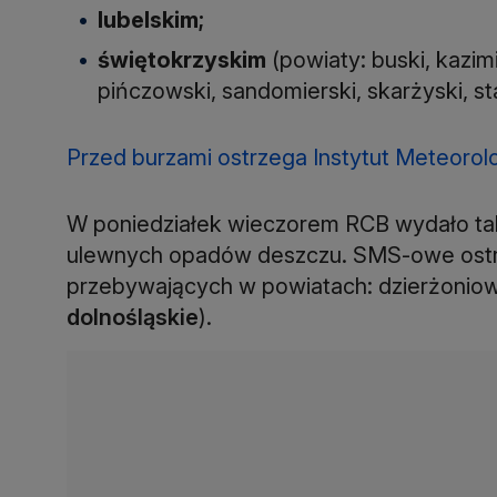
lubelskim;
świętokrzyskim
(powiaty: buski, kazimi
pińczowski, sandomierski, skarżyski, st
Przed burzami ostrzega Instytut Meteorolo
W poniedziałek wieczorem RCB wydało t
ulewnych opadów deszczu. SMS-owe ostr
przebywających w powiatach: dzierżoniow
dolnośląskie
).