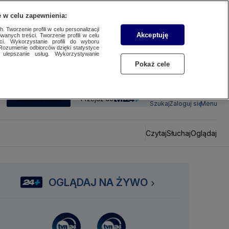
 w celu zapewnienia:
 Tworzenie profili w celu personalizacji
Akceptuję
wanych treści. Tworzenie profili w celu
ci. Wykorzystanie profili do wyboru
Rozumienie odbiorców dzięki statystyce
ulepszanie usług. Wykorzystywanie
Pokaż cele
SUBSKRYBUJ
Przejdź do
Szukaj
Zaloguj się
Menu
Czytaj
Słuchaj
Oglądaj
OGLĄDAJ NA ŻYWO