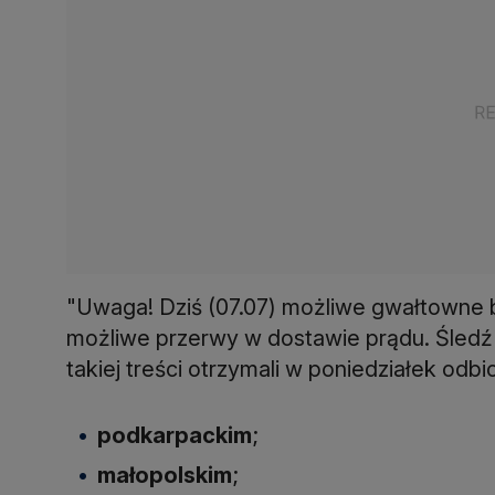
"Uwaga! Dziś (07.07) możliwe gwałtowne b
możliwe przerwy w dostawie prądu. Śled
takiej treści otrzymali w poniedziałek o
podkarpackim
;
małopolskim
;