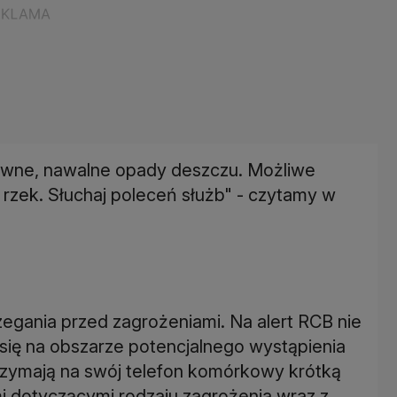
wne, nawalne opady deszczu. Możliwe
h rzek. Słuchaj poleceń służb" - czytamy w
gania przed zagrożeniami. Na alert RCB nie
 się na obszarze potencjalnego wystąpienia
trzymają na swój telefon komórkowy krótką
 dotyczącymi rodzaju zagrożenia wraz z