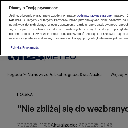
Dbamy o Twoją prywatność
Jeśli użytkownik wyrazi na to zgodę, my, nasze
podmioty stowarzyszone
i naszych
IAB oraz
30
innych Zaufanych Partnerów może przechowywać dane osobowe na ur
uzyskiwać do nich dostęp w celu zapewnienia bardziej spersonalizowanego sposo
się to poprzez przetwarzanie danych osobowych zebranych z danych przegląd
plikach cookie. Użytkownik może udzielić/wycofać zgodę i sprzeciwić się pr
uzasadniony interes w dowolnym momencie, klikając przycisk „Ustawienia plików cook
Polityka Prywatności
METEO
Pogoda
Najnowsze
Polska
Prognoza
Świat
Nauka
Więcej
POLSKA
"Nie zbliżaj się do wezbrany
7.07.2025, 11:09
Aktualizacja:
7.07.2025, 21:46