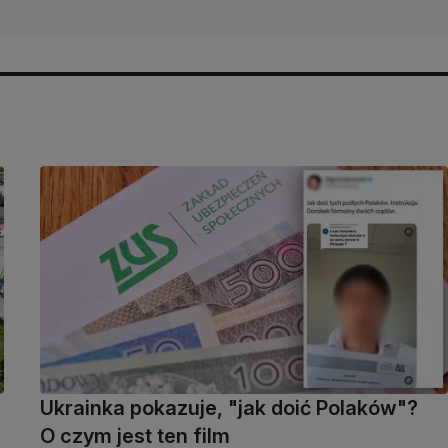
Ukrainka pokazuje, "jak doić Polaków"?
O czym jest ten film