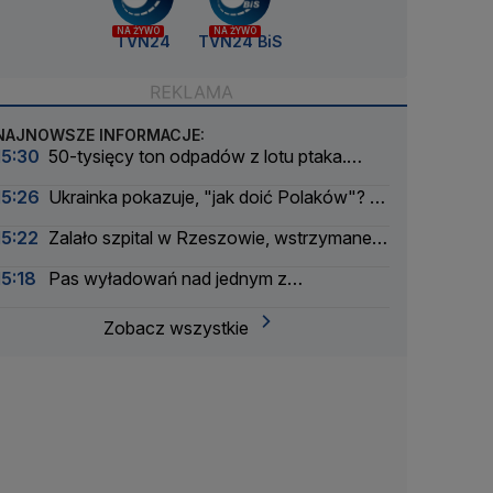
NA ŻYWO
NA ŻYWO
TVN24
TVN24 BiS
NAJNOWSZE INFORMACJE:
15:30
50-tysięcy ton odpadów z lotu ptaka.
Ponownie zbadali składowisko
15:26
Ukrainka pokazuje, "jak doić Polaków"? O
czym jest ten film
15:22
Zalało szpital w Rzeszowie, wstrzymane
przyjęcia
15:18
Pas wyładowań nad jednym z
województw
Zobacz wszystkie