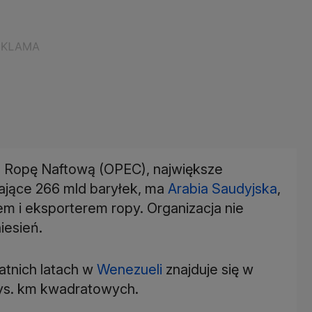
h Ropę Naftową (OPEC), największe
ające 266 mld baryłek, ma
Arabia Saudyjska
,
 i eksporterem ropy. Organizacja nie
iesień.
tnich latach w
Wenezueli
znajduje się w
tys. km kwadratowych.