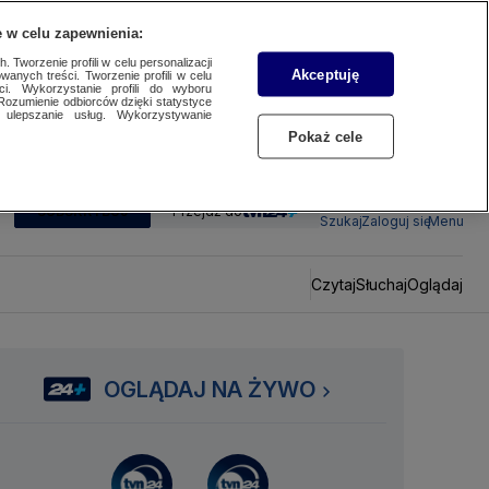
 w celu zapewnienia:
 Tworzenie profili w celu personalizacji
Akceptuję
wanych treści. Tworzenie profili w celu
ci. Wykorzystanie profili do wyboru
Rozumienie odbiorców dzięki statystyce
ulepszanie usług. Wykorzystywanie
Pokaż cele
SUBSKRYBUJ
Przejdź do
Szukaj
Zaloguj się
Menu
Czytaj
Słuchaj
Oglądaj
OGLĄDAJ NA ŻYWO