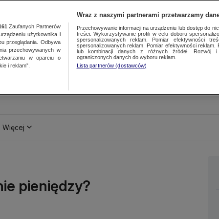
Wraz z naszymi partnerami przetwarzamy dane
161
Zaufanych Partnerów
Przechowywanie informacji na urządzeniu lub dostęp do nich.
treści. Wykorzystywanie profili w celu doboru spersonalizo
ządzeniu użytkownika i
spersonalizowanych reklam. Pomiar efektywności treś
bu przeglądania. Odbywa
spersonalizowanych reklam. Pomiar efektywności reklam. 
ania przechowywanych w
lub kombinacji danych z różnych źródeł. Rozwój i 
ograniczonych danych do wyboru reklam.
zetwarzaniu w oparciu o
ie i reklam”.
Lista partnerów (dostawców)
Więcej
ie pieniędzy?