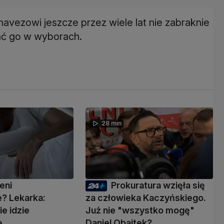
avezowi jeszcze przez wiele lat nie zabraknie
nać go w wyborach.
28 min
eni
Prokuratura wzięła się
? Lekarka:
za człowieka Kaczyńskiego.
ie idzie
Już nie "wszystko mogę"
ę
Daniel Obajtek?