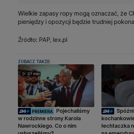
Wielkie zapasy ropy mogą oznaczać, że Ch
pieniędzy i opozycji będzie trudniej poko
Źródło: PAP, lex.pl
ZOBACZ TAKŻE:
27 min
Pojechaliśmy
Spóźni
PREMIERA
w rodzinne strony Karola
kochankowie
Nawrockiego. Co o nim
łechtaczka n
usłyszeliśmy?
na emerytur