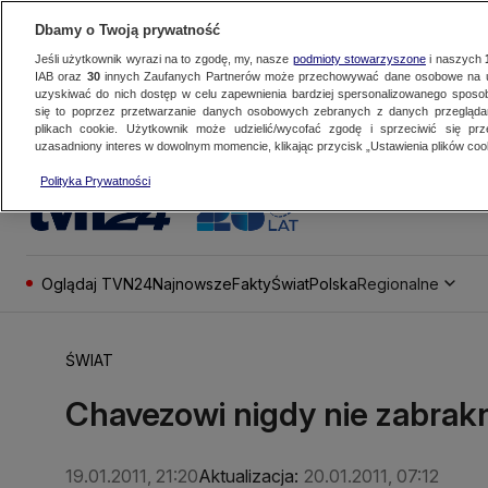
Dbamy o Twoją prywatność
Jeśli użytkownik wyrazi na to zgodę, my, nasze
podmioty stowarzyszone
i naszych
IAB oraz
30
innych Zaufanych Partnerów może przechowywać dane osobowe na ur
uzyskiwać do nich dostęp w celu zapewnienia bardziej spersonalizowanego sposo
się to poprzez przetwarzanie danych osobowych zebranych z danych przegląd
plikach cookie. Użytkownik może udzielić/wycofać zgodę i sprzeciwić się pr
uzasadniony interes w dowolnym momencie, klikając przycisk „Ustawienia plików cook
Polityka Prywatności
Oglądaj TVN24
Najnowsze
Fakty
Świat
Polska
Regionalne
ŚWIAT
Chavezowi nigdy nie zabrakn
19.01.2011, 21:20
Aktualizacja:
20.01.2011, 07:12