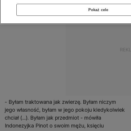
Pokaż cele
- Byłam traktowana jak zwierzę. Byłam niczym
jego własność, byłam w jego pokoju kiedykolwiek
chciał (...). Byłam jak przedmiot - mówiła
Indonezyjka Pinot o swoim mężu, księciu