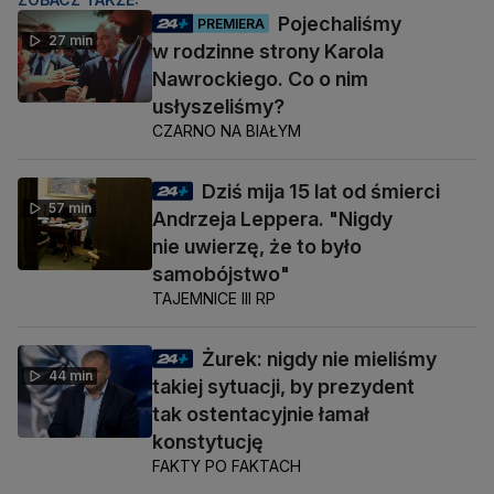
Pojechaliśmy
PREMIERA
27 min
w rodzinne strony Karola
Nawrockiego. Co o nim
usłyszeliśmy?
CZARNO NA BIAŁYM
Dziś mija 15 lat od śmierci
57 min
Andrzeja Leppera. "Nigdy
nie uwierzę, że to było
samobójstwo"
TAJEMNICE III RP
Żurek: nigdy nie mieliśmy
44 min
takiej sytuacji, by prezydent
tak ostentacyjnie łamał
konstytucję
FAKTY PO FAKTACH