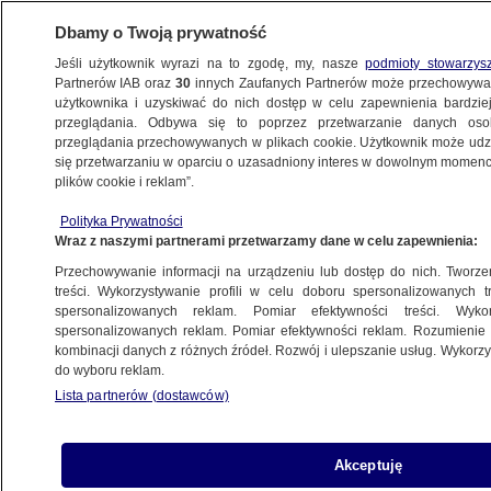
Dbamy o Twoją prywatność
Jeśli użytkownik wyrazi na to zgodę, my, nasze
podmioty stowarzys
Partnerów IAB oraz
30
innych Zaufanych Partnerów może przechowywa
użytkownika i uzyskiwać do nich dostęp w celu zapewnienia bardzi
przeglądania. Odbywa się to poprzez przetwarzanie danych os
przeglądania przechowywanych w plikach cookie. Użytkownik może udzie
ŚWIAT
się przetwarzaniu w oparciu o uzasadniony interes w dowolnym momencie
plików cookie i reklam”.
"Byłam seks-niewolnicą księcia"
Polityka Prywatności
Wraz z naszymi partnerami przetwarzamy dane w celu zapewnienia:
2.06.2009, 08:36
Aktualizacja:
2.06.2009, 11:17
Przechowywanie informacji na urządzeniu lub dostęp do nich. Tworzeni
treści. Wykorzystywanie profili w celu doboru spersonalizowanych tr
Udostępnij
spersonalizowanych reklam. Pomiar efektywności treści. Wyko
spersonalizowanych reklam. Pomiar efektywności reklam. Rozumienie o
kombinacji danych z różnych źródeł. Rozwój i ulepszanie usług. Wykor
To miała być miłość jak z bajki. 17-letnia
do wyboru reklam.
indonezyjska modelka Manohara Odelia Pinot
Lista partnerów (dostawców)
poślubiła prawdziwego księcia Malezji. Życie
małżeńskie okazało się jednak dla niej
prawdziwym dramatem. - Byłam seks-
Akceptuję
niewolnicą mojego męża - oświadczyła kobieta.