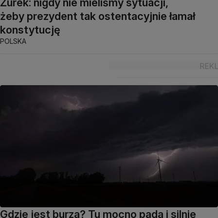
Żurek: nigdy nie mieliśmy sytuacji,
żeby prezydent tak ostentacyjnie łamał
konstytucję
POLSKA
Gdzie jest burza? Tu mocno pada i silnie