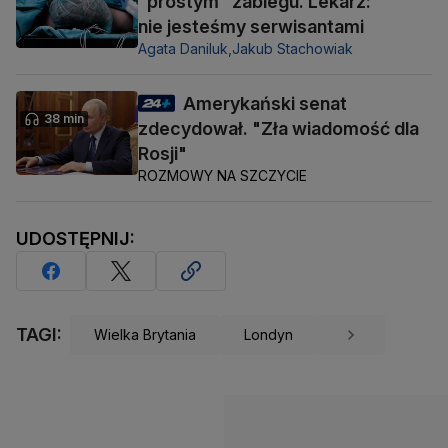
"prostym" zabiegu. Lekarz:
nie jesteśmy serwisantami
Agata Daniluk,
Jakub Stachowiak
Amerykański senat
38 min
zdecydował. "Zła wiadomość dla
Rosji"
ROZMOWY NA SZCZYCIE
UDOSTĘPNIJ:
TAGI:
Wielka Brytania
Londyn