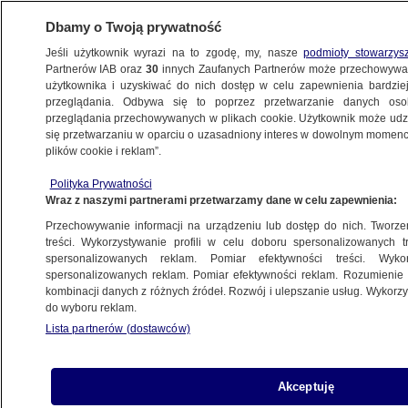
Dbamy o Twoją prywatność
Jeśli użytkownik wyrazi na to zgodę, my, nasze
podmioty stowarzys
Partnerów IAB oraz
30
innych Zaufanych Partnerów może przechowywa
użytkownika i uzyskiwać do nich dostęp w celu zapewnienia bardzi
przeglądania. Odbywa się to poprzez przetwarzanie danych os
przeglądania przechowywanych w plikach cookie. Użytkownik może udzie
ŚWIAT
się przetwarzaniu w oparciu o uzasadniony interes w dowolnym momencie
plików cookie i reklam”.
Miał wynosić eksponaty i sprzedawać je
Polityka Prywatności
w internecie. Muzeum składa pozew
Wraz z naszymi partnerami przetwarzamy dane w celu zapewnienia:
Przechowywanie informacji na urządzeniu lub dostęp do nich. Tworzeni
27.03.2024, 16:11
treści. Wykorzystywanie profili w celu doboru spersonalizowanych tr
spersonalizowanych reklam. Pomiar efektywności treści. Wyko
spersonalizowanych reklam. Pomiar efektywności reklam. Rozumienie o
Udostępnij
kombinacji danych z różnych źródeł. Rozwój i ulepszanie usług. Wykor
do wyboru reklam.
Lista partnerów (dostawców)
Akceptuję