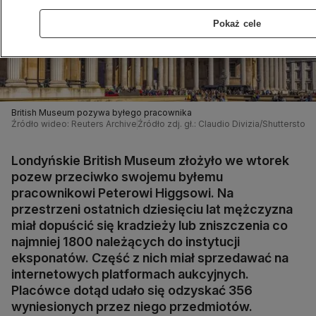
Pokaż cele
British Museum pozywa byłego pracownika
Źródło wideo: Reuters Archive
Źródło zdj. gł.: Claudio Divizia/Shutterstock
Londyńskie British Museum złożyło we wtorek
pozew przeciwko swojemu byłemu
pracownikowi Peterowi Higgsowi. Na
przestrzeni ostatnich dziesięciu lat mężczyzna
miał dopuścić się kradzieży lub zniszczenia co
najmniej 1800 należących do instytucji
eksponatów. Część z nich miał sprzedawać na
internetowych platformach aukcyjnych.
Placówce dotąd udało się odzyskać 356
wyniesionych przez niego przedmiotów.