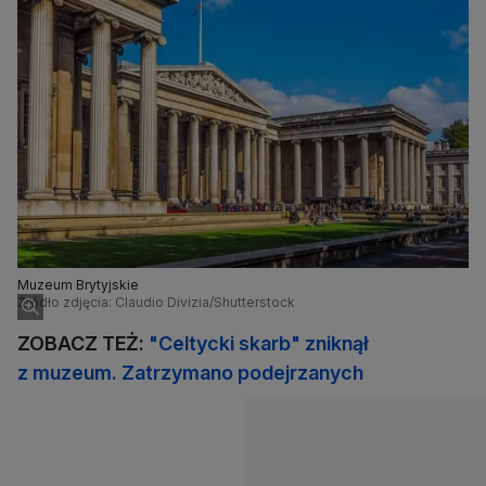
Muzeum Brytyjskie
Źródło zdjęcia: Claudio Divizia/Shutterstock
ZOBACZ TEŻ:
"Celtycki skarb" zniknął
z muzeum. Zatrzymano podejrzanych