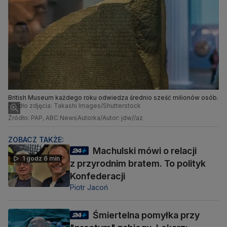
British Museum każdego roku odwiedza średnio sześć milionów osób.
Źródło zdjęcia: Takashi Images/Shutterstock
Źródło: PAP, ABC News
Autorka/Autor: jdw//az
ZOBACZ TAKŻE:
Machulski mówi o relacji
1 godz 6 min
z przyrodnim bratem. To polityk
Konfederacji
Piotr Jacoń
Śmiertelna pomyłka przy