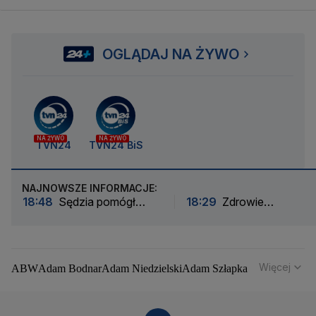
OGLĄDAJ NA ŻYWO
NA ŻYWO
NA ŻYWO
TVN24
TVN24 BiS
NAJNOWSZE INFORMACJE:
18:48
Sędzia pomógł
18:29
Zdrowie
Realowi Madryt. To
najważniejsze. Sinner
powinien być rzut karny
odpuszcza drugi turniej z
rzędu
Więcej
ABW
Adam Bodnar
Adam Niedzielski
Adam Szłapka
Administracja Donalda Trumpa
Agencja Bezpieczeństwa Wewnętrznego
Agrounia