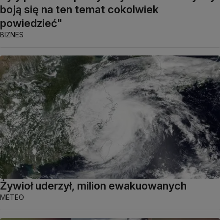
boją się na ten temat cokolwiek
powiedzieć"
BIZNES
Żywioł uderzył, milion ewakuowanych
METEO