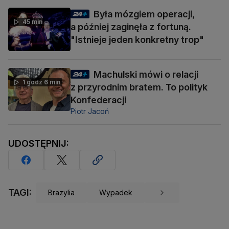
Była mózgiem operacji,
45 min
a później zaginęła z fortuną.
"Istnieje jeden konkretny trop"
Machulski mówi o relacji
1 godz 6 min
z przyrodnim bratem. To polityk
Konfederacji
Piotr Jacoń
UDOSTĘPNIJ:
TAGI:
Brazylia
Wypadek