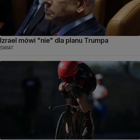
Izrael mówi "nie" dla planu Trumpa
ŚWIAT