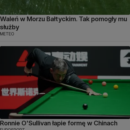
Waleń w Morzu Bałtyckim. Tak pomogły mu
służby
METEO
Ronnie O'Sullivan łapie formę w Chinach
EUROSPORT