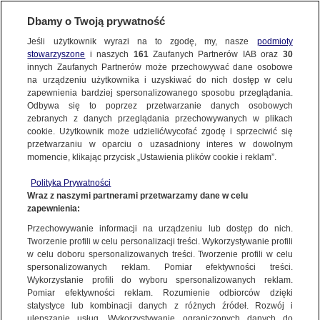
Dbamy o Twoją prywatność
SUBSKRYBUJ
Jeśli użytkownik wyrazi na to zgodę, my, nasze
podmioty
stowarzyszone
i naszych
161
Zaufanych Partnerów IAB oraz
30
ŚWIAT
innych Zaufanych Partnerów może przechowywać dane osobowe
na urządzeniu użytkownika i uzyskiwać do nich dostęp w celu
Blisko 40 osób zginęło w zderzeniu
zapewnienia bardziej spersonalizowanego sposobu przeglądania.
autobusu i ciężarówki w Brazylii
Odbywa się to poprzez przetwarzanie danych osobowych
zebranych z danych przeglądania przechowywanych w plikach
cookie. Użytkownik może udzielić/wycofać zgodę i sprzeciwić się
21.12.2024, 18:59
przetwarzaniu w oparciu o uzasadniony interes w dowolnym
momencie, klikając przycisk „Ustawienia plików cookie i reklam”.
Udostępnij
Polityka Prywatności
Wraz z naszymi partnerami przetwarzamy dane w celu
zapewnienia:
Przechowywanie informacji na urządzeniu lub dostęp do nich.
Tworzenie profili w celu personalizacji treści. Wykorzystywanie profili
w celu doboru spersonalizowanych treści. Tworzenie profili w celu
spersonalizowanych reklam. Pomiar efektywności treści.
Wykorzystanie profili do wyboru spersonalizowanych reklam.
Pomiar efektywności reklam. Rozumienie odbiorców dzięki
statystyce lub kombinacji danych z różnych źródeł. Rozwój i
ulepszanie usług. Wykorzystywanie ograniczonych danych do