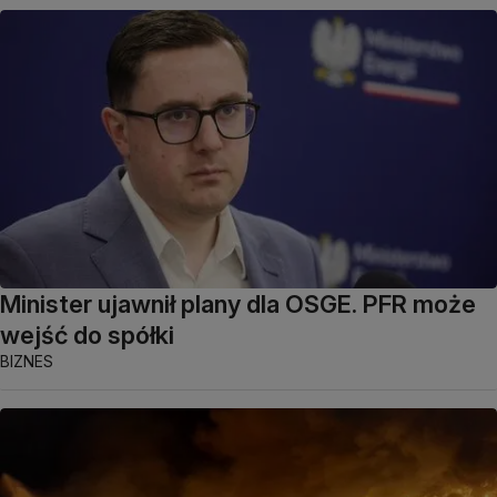
Minister ujawnił plany dla OSGE. PFR może
wejść do spółki
BIZNES