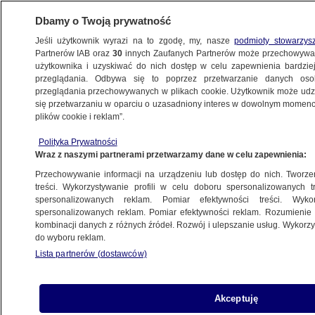
Dbamy o Twoją prywatność
Jeśli użytkownik wyrazi na to zgodę, my, nasze
podmioty stowarzys
Partnerów IAB oraz
30
innych Zaufanych Partnerów może przechowywa
użytkownika i uzyskiwać do nich dostęp w celu zapewnienia bardzi
przeglądania. Odbywa się to poprzez przetwarzanie danych os
przeglądania przechowywanych w plikach cookie. Użytkownik może udzie
ŚWIAT
się przetwarzaniu w oparciu o uzasadniony interes w dowolnym momencie
plików cookie i reklam”.
Amerykanie sprawdzają Azerbejdżan
Polityka Prywatności
Wraz z naszymi partnerami przetwarzamy dane w celu zapewnienia:
18.09.2007, 04:54
Przechowywanie informacji na urządzeniu lub dostęp do nich. Tworzeni
treści. Wykorzystywanie profili w celu doboru spersonalizowanych tr
Udostępnij
spersonalizowanych reklam. Pomiar efektywności treści. Wyko
spersonalizowanych reklam. Pomiar efektywności reklam. Rozumienie o
kombinacji danych z różnych źródeł. Rozwój i ulepszanie usług. Wykor
do wyboru reklam.
Lista partnerów (dostawców)
Akceptuję