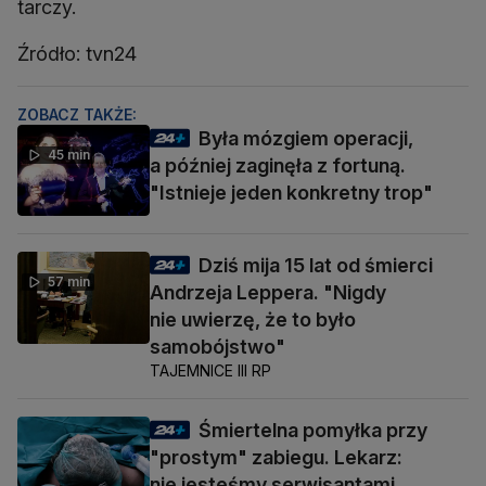
tarczy.
Źródło: tvn24
ZOBACZ TAKŻE:
Była mózgiem operacji,
45 min
a później zaginęła z fortuną.
"Istnieje jeden konkretny trop"
Dziś mija 15 lat od śmierci
57 min
Andrzeja Leppera. "Nigdy
nie uwierzę, że to było
samobójstwo"
TAJEMNICE III RP
Śmiertelna pomyłka przy
"prostym" zabiegu. Lekarz:
nie jesteśmy serwisantami