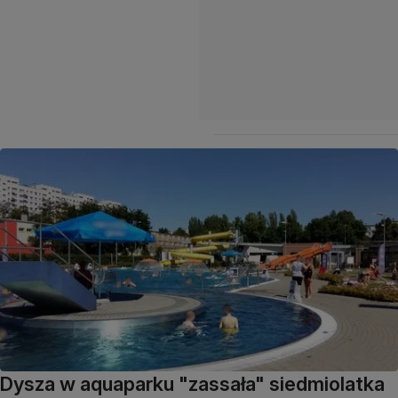
Dysza w aquaparku "zassała" siedmiolatka