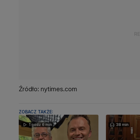
Źródło: nytimes.com
ZOBACZ TAKŻE:
1 godz 6 min
38 min