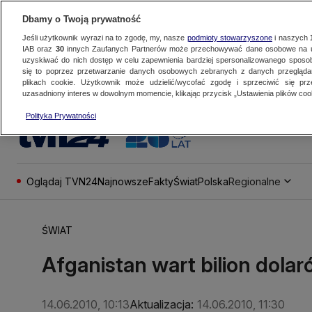
Dbamy o Twoją prywatność
Jeśli użytkownik wyrazi na to zgodę, my, nasze
podmioty stowarzyszone
i naszych
IAB oraz
30
innych Zaufanych Partnerów może przechowywać dane osobowe na ur
uzyskiwać do nich dostęp w celu zapewnienia bardziej spersonalizowanego sposo
się to poprzez przetwarzanie danych osobowych zebranych z danych przegląd
plikach cookie. Użytkownik może udzielić/wycofać zgodę i sprzeciwić się pr
uzasadniony interes w dowolnym momencie, klikając przycisk „Ustawienia plików cook
Polityka Prywatności
Oglądaj TVN24
Najnowsze
Fakty
Świat
Polska
Regionalne
ŚWIAT
Afganistan wart bilion dola
14.06.2010, 10:13
Aktualizacja:
14.06.2010, 11:30