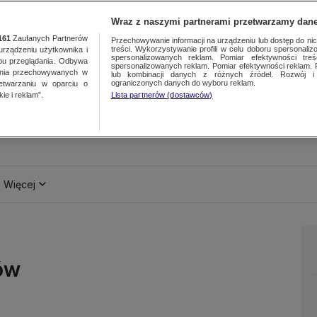
Wraz z naszymi partnerami przetwarzamy dane
161
Zaufanych Partnerów
Przechowywanie informacji na urządzeniu lub dostęp do nich.
treści. Wykorzystywanie profili w celu doboru spersonalizo
ządzeniu użytkownika i
spersonalizowanych reklam. Pomiar efektywności treś
bu przeglądania. Odbywa
spersonalizowanych reklam. Pomiar efektywności reklam. 
ania przechowywanych w
lub kombinacji danych z różnych źródeł. Rozwój i 
ograniczonych danych do wyboru reklam.
zetwarzaniu w oparciu o
ie i reklam”.
Lista partnerów (dostawców)
Więcej
rów