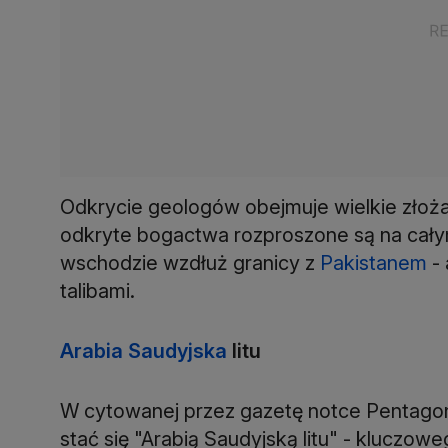
Odkrycie geologów obejmuje wielkie złoża ż
odkryte bogactwa rozproszone są na całym 
wschodzie wzdłuż granicy z
Pakistanem
- 
talibami.
Arabia Saudyjska
litu
W cytowanej przez gazetę notce Pentago
stać się "Arabią Saudyjską litu" - kluczo