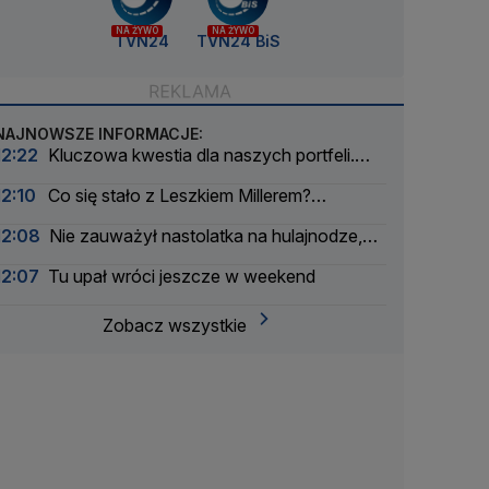
NA ŻYWO
NA ŻYWO
TVN24
TVN24 BiS
NAJNOWSZE INFORMACJE:
12:22
Kluczowa kwestia dla naszych portfeli.
"Prezydentowi Trumpowi otwiera się okno"
12:10
Co się stało z Leszkiem Millerem?
"Przekreśla własne dokonania"
12:08
Nie zauważył nastolatka na hulajnodze,
doszło do zderzenia. Nagranie
12:07
Tu upał wróci jeszcze w weekend
Zobacz wszystkie