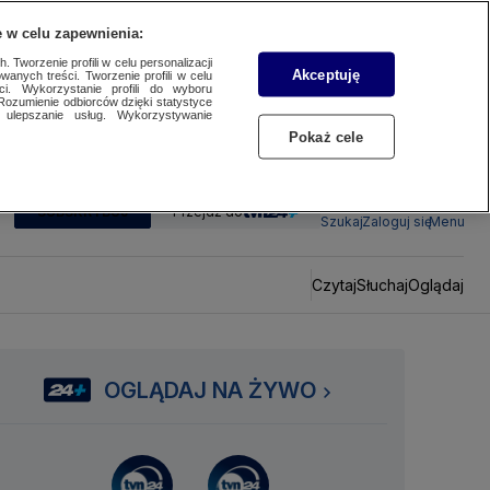
 w celu zapewnienia:
 Tworzenie profili w celu personalizacji
Akceptuję
wanych treści. Tworzenie profili w celu
ci. Wykorzystanie profili do wyboru
Rozumienie odbiorców dzięki statystyce
ulepszanie usług. Wykorzystywanie
Pokaż cele
SUBSKRYBUJ
Przejdź do
Szukaj
Zaloguj się
Menu
Czytaj
Słuchaj
Oglądaj
OGLĄDAJ NA ŻYWO