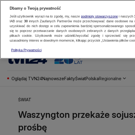
Dbamy o Twoją prywatność
Jeśli użytkownik wyrazi na to zgodę, my, nasze
podmioty stowarzyszone
i naszych
IAB oraz
30
innych Zaufanych Partnerów może przechowywać dane osobowe na ur
uzyskiwać do nich dostęp w celu zapewnienia bardziej spersonalizowanego sposo
się to poprzez przetwarzanie danych osobowych zebranych z danych przegląd
plikach cookie. Użytkownik może udzielić/wycofać zgodę i sprzeciwić się pr
uzasadniony interes w dowolnym momencie, klikając przycisk „Ustawienia plików cook
Polityka Prywatności
Oglądaj TVN24
Najnowsze
Fakty
Świat
Polska
Regionalne
ŚWIAT
Waszyngton przekaże sojus
prośbę