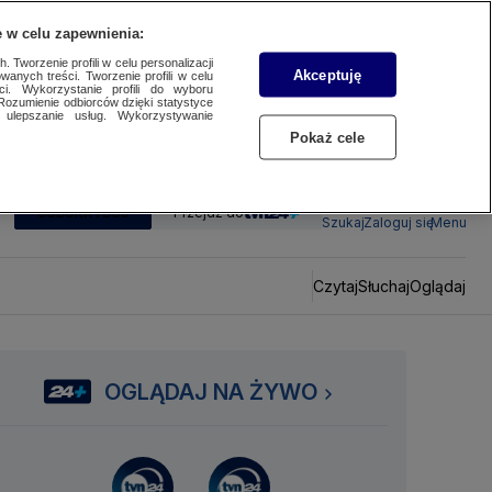
 w celu zapewnienia:
 Tworzenie profili w celu personalizacji
Akceptuję
wanych treści. Tworzenie profili w celu
ci. Wykorzystanie profili do wyboru
Rozumienie odbiorców dzięki statystyce
ulepszanie usług. Wykorzystywanie
Pokaż cele
SUBSKRYBUJ
Przejdź do
Szukaj
Zaloguj się
Menu
Czytaj
Słuchaj
Oglądaj
OGLĄDAJ NA ŻYWO