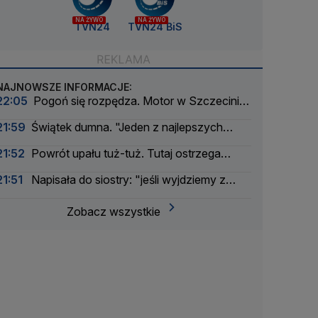
NA ŻYWO
NA ŻYWO
TVN24
TVN24 BiS
NAJNOWSZE INFORMACJE:
22:05
Pogoń się rozpędza. Motor w Szczecinie
nie odpalił
21:59
Świątek dumna. "Jeden z najlepszych
meczów w sezonie"
21:52
Powrót upału tuż-tuż. Tutaj ostrzega
IMGW
21:51
Napisała do siostry: "jeśli wyjdziemy z
tego cało, wróćmy razem do domu"
Zobacz wszystkie