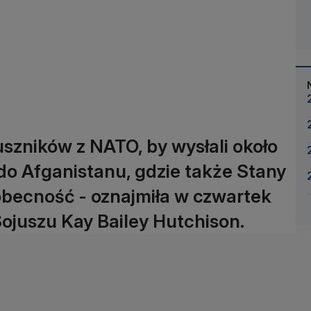
szników z NATO, by wysłali około
do Afganistanu, gdzie także Stany
obecność - oznajmiła w czwartek
juszu Kay Bailey Hutchison.