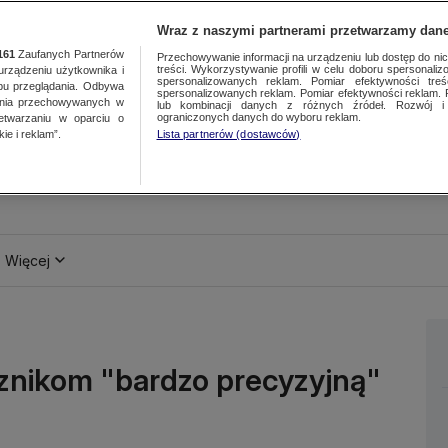
Wraz z naszymi partnerami przetwarzamy dane
161
Zaufanych Partnerów
Przechowywanie informacji na urządzeniu lub dostęp do nich.
treści. Wykorzystywanie profili w celu doboru spersonalizo
ządzeniu użytkownika i
spersonalizowanych reklam. Pomiar efektywności treś
bu przeglądania. Odbywa
spersonalizowanych reklam. Pomiar efektywności reklam. 
ania przechowywanych w
lub kombinacji danych z różnych źródeł. Rozwój i 
ograniczonych danych do wyboru reklam.
zetwarzaniu w oparciu o
ie i reklam”.
Lista partnerów (dostawców)
Więcej
znikom "bardzo precyzyjną"