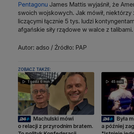
Pentagonu
James Mattis wyjaśnił, że Amer
swoich wojskowych. Jak mówił, niektórzy z
liczącymi łącznie 5 tys. ludzi kontyngen
afgańskie siły rządowe w walce z talibami.
Autor: adso / Źródło: PAP
ZOBACZ TAKŻE:
1 godz 6 min
45 min
Machulski mówi
Była m
o relacji z przyrodnim bratem.
a później zag
To polityk Konfederacji
"Istnieje je