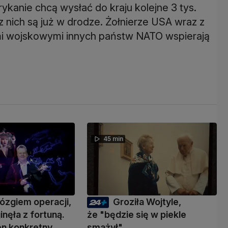
ykanie chcą wysłać do kraju kolejne 3 tys.
 nich są już w drodze. Żołnierze USA wraz z
tami wojskowymi innych państw NATO wspierają
45 min
ózgiem operacji,
Groziła Wojtyle,
inęła z fortuną.
że "będzie się w piekle
den konkretny
smażył"