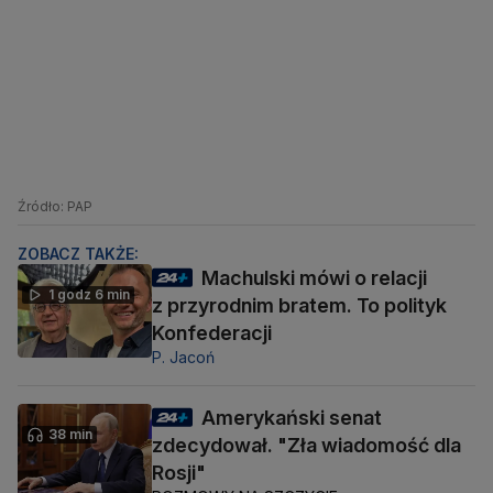
Źródło: PAP
ZOBACZ TAKŻE:
Machulski mówi o relacji
1 godz 6 min
z przyrodnim bratem. To polityk
Konfederacji
P. Jacoń
Amerykański senat
38 min
zdecydował. "Zła wiadomość dla
Rosji"