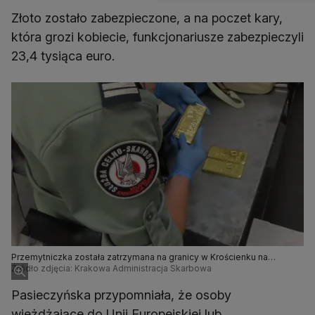
Złoto zostało zabezpieczone, a na poczet kary,
która grozi kobiecie, funkcjonariusze zabezpieczyli
23,4 tysiąca euro.
Przemytniczka została zatrzymana na granicy w Krościenku na
Podkarpaciu
Źródło zdjęcia: Krakowa Administracja Skarbowa
Pasieczyńska przypomniała, że osoby
wjeżdżające do Unii Europejskiej lub