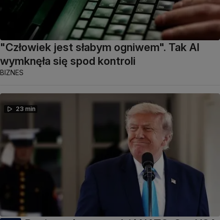
"Człowiek jest słabym ogniwem". Tak AI
wymknęła się spod kontroli
BIZNES
23 min