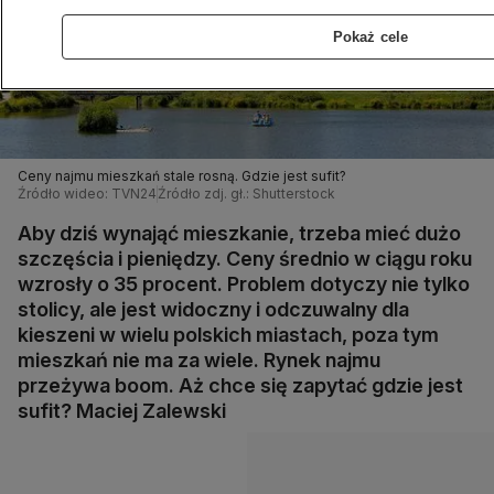
Pokaż cele
Ceny najmu mieszkań stale rosną. Gdzie jest sufit?
Źródło wideo: TVN24
Źródło zdj. gł.: Shutterstock
Aby dziś wynająć mieszkanie, trzeba mieć dużo
szczęścia i pieniędzy. Ceny średnio w ciągu roku
wzrosły o 35 procent. Problem dotyczy nie tylko
stolicy, ale jest widoczny i odczuwalny dla
kieszeni w wielu polskich miastach, poza tym
mieszkań nie ma za wiele. Rynek najmu
przeżywa boom. Aż chce się zapytać gdzie jest
sufit? Maciej Zalewski