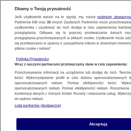
Dbamy o Twoją prywatność
Jeśli użytkownik wyrazi na to zgodę, my, nasze
podmioty stowarzys
Partnerów IAB oraz
30
innych Zaufanych Partnerów może przechowywa
użytkownika i uzyskiwać do nich dostęp w celu zapewnienia bardzi
przeglądania. Odbywa się to poprzez przetwarzanie danych os
przeglądania przechowywanych w plikach cookie. Użytkownik może udzie
PROGRAMY
się przetwarzaniu w oparciu o uzasadniony interes w dowolnym momencie
plików cookie i reklam”.
Ceny najmu mieszkań stale rosną. Gdzie
Polityka Prywatności
jest sufit?
Wraz z naszymi partnerami przetwarzamy dane w celu zapewnienia:
Przechowywanie informacji na urządzeniu lub dostęp do nich. Tworzeni
24.08.2022, 12:44
treści. Wykorzystywanie profili w celu doboru spersonalizowanych tr
spersonalizowanych reklam. Pomiar efektywności treści. Wyko
spersonalizowanych reklam. Pomiar efektywności reklam. Rozumienie o
Udostępnij
kombinacji danych z różnych źródeł. Rozwój i ulepszanie usług. Wykor
do wyboru reklam.
Lista partnerów (dostawców)
Akceptuję