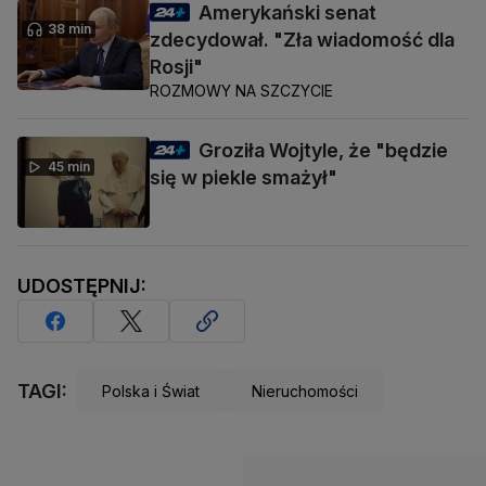
Amerykański senat
38 min
zdecydował. "Zła wiadomość dla
Rosji"
ROZMOWY NA SZCZYCIE
Groziła Wojtyle, że "będzie
45 min
się w piekle smażył"
UDOSTĘPNIJ:
TAGI:
Polska i Świat
Nieruchomości