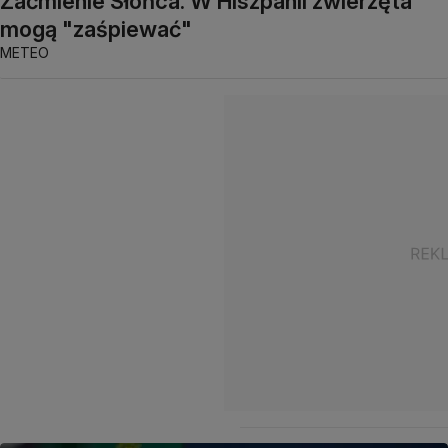
Zaćmienie Słońca. W Hiszpanii zwierzęta
mogą "zaśpiewać"
METEO