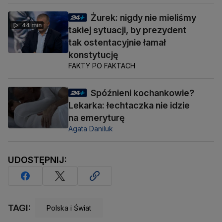
Żurek: nigdy nie mieliśmy
44 min
takiej sytuacji, by prezydent
tak ostentacyjnie łamał
konstytucję
FAKTY PO FAKTACH
Spóźnieni kochankowie?
Lekarka: łechtaczka nie idzie
na emeryturę
Agata Daniluk
UDOSTĘPNIJ:
TAGI:
Polska i Świat