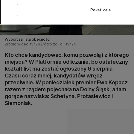
Pokaż cele
Wyborcza lista obecności
Źródło wideo: tvn24
Źródło zdj. gł.: tvn24
Kto chce kandydować, komu pozwolą i z którego
miejsca? W Platformie odliczanie, bo ostateczny
kształt list ma zostać ogłoszony 6 sierpnia.
Czasu coraz mniej, kandydatów wręcz
przeciwnie. W poniedziałek premier Ewa Kopacz
razem z rządem pojechała na Dolny Śląsk, a tam
gorące nazwiska: Schetyna, Protasiewicz i
Siemoniak.