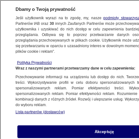
Dbamy o Twoją prywatność
Jeśli użytkownik wyrazi na to zgodę, my, nasze
podmioty stowarzys
Partnerów IAB oraz
30
innych Zaufanych Partnerów może przechowywa
użytkownika i uzyskiwać do nich dostęp w celu zapewnienia bardzi
przeglądania. Odbywa się to poprzez przetwarzanie danych os
przeglądania przechowywanych w plikach cookie. Użytkownik może udzie
PROGRAMY
się przetwarzaniu w oparciu o uzasadniony interes w dowolnym momencie
plików cookie i reklam”.
Wyborcza lista obecności
Polityka Prywatności
Wraz z naszymi partnerami przetwarzamy dane w celu zapewnienia:
27.07.2015, 23:54
Przechowywanie informacji na urządzeniu lub dostęp do nich. Tworzeni
treści. Wykorzystywanie profili w celu doboru spersonalizowanych tr
Udostępnij
spersonalizowanych reklam. Pomiar efektywności treści. Wyko
spersonalizowanych reklam. Pomiar efektywności reklam. Rozumienie o
kombinacji danych z różnych źródeł. Rozwój i ulepszanie usług. Wykor
do wyboru reklam.
Lista partnerów (dostawców)
Akceptuję