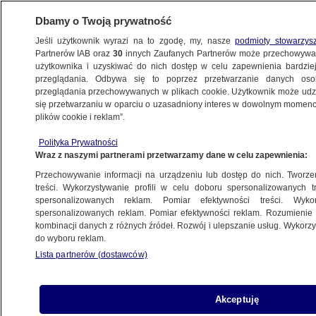
Dbamy o Twoją prywatność
Jeśli użytkownik wyrazi na to zgodę, my, nasze
podmioty stowarzys
Partnerów IAB oraz
30
innych Zaufanych Partnerów może przechowywa
użytkownika i uzyskiwać do nich dostęp w celu zapewnienia bardzi
przeglądania. Odbywa się to poprzez przetwarzanie danych os
przeglądania przechowywanych w plikach cookie. Użytkownik może udzie
PROGRAMY
się przetwarzaniu w oparciu o uzasadniony interes w dowolnym momencie
plików cookie i reklam”.
Psie porwanie
Polityka Prywatności
Wraz z naszymi partnerami przetwarzamy dane w celu zapewnienia:
28.07.2015, 22:20
Przechowywanie informacji na urządzeniu lub dostęp do nich. Tworzeni
treści. Wykorzystywanie profili w celu doboru spersonalizowanych tr
Udostępnij
spersonalizowanych reklam. Pomiar efektywności treści. Wyko
spersonalizowanych reklam. Pomiar efektywności reklam. Rozumienie o
kombinacji danych z różnych źródeł. Rozwój i ulepszanie usług. Wykor
do wyboru reklam.
Lista partnerów (dostawców)
Akceptuję