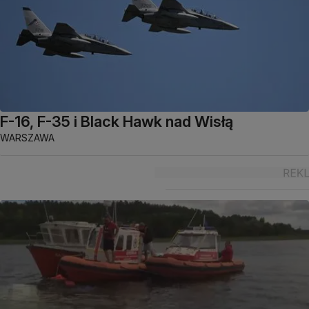
F-16, F-35 i Black Hawk nad Wisłą
WARSZAWA