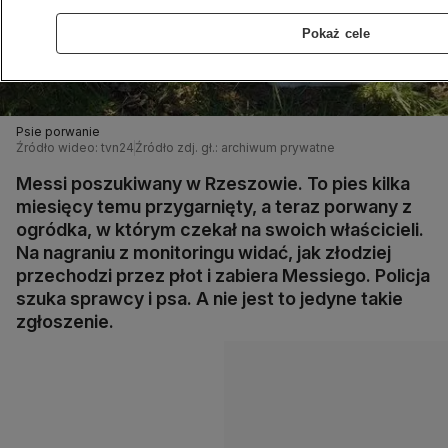
Pokaż cele
Psie porwanie
Źródło wideo: tvn24
Źródło zdj. gł.: archiwum prywatne
Messi poszukiwany w Rzeszowie. To pies kilka
miesięcy temu przygarnięty, a teraz porwany z
ogródka, w którym czekał na swoich właścicieli.
Na nagraniu z monitoringu widać, jak złodziej
przechodzi przez płot i zabiera Messiego. Policja
szuka sprawcy i psa. A nie jest to jedyne takie
zgłoszenie.