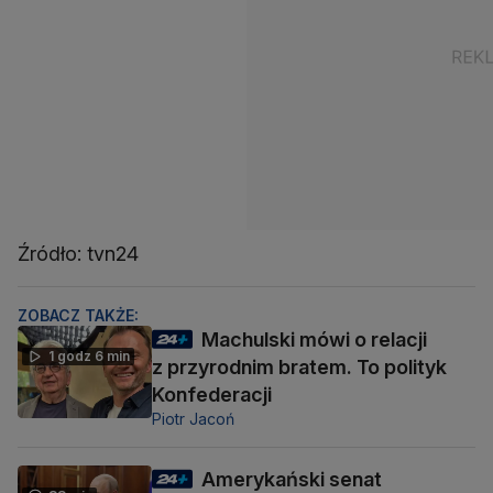
Źródło: tvn24
ZOBACZ TAKŻE:
Machulski mówi o relacji
1 godz 6 min
z przyrodnim bratem. To polityk
Konfederacji
Piotr Jacoń
Amerykański senat