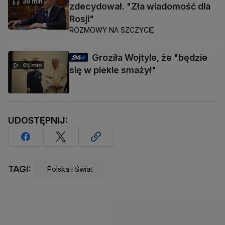
38 min
zdecydował. "Zła wiadomość dla
Rosji"
ROZMOWY NA SZCZYCIE
Groziła Wojtyle, że "będzie
45 min
się w piekle smażył"
UDOSTĘPNIJ:
TAGI:
Polska i Świat