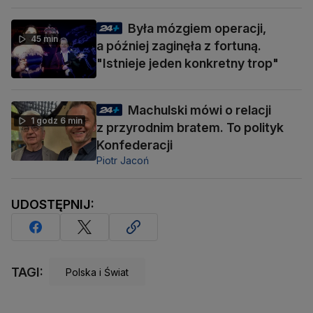
Była mózgiem operacji,
45 min
a później zaginęła z fortuną.
"Istnieje jeden konkretny trop"
Machulski mówi o relacji
1 godz 6 min
z przyrodnim bratem. To polityk
Konfederacji
Piotr Jacoń
UDOSTĘPNIJ:
TAGI:
Polska i Świat