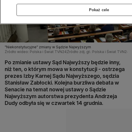
Pokaż cele
"Niekonstytucyjne" zmiany w Sądzie Najwyższym
Źródło wideo: Polska i Świat TVN24
Źródło zdj. gł.: Polska i Świat TVN24
Po zmianie ustawy Sąd Najwyższy będzie inny,
niż ten, o którym mowa w konstytucji - ostrzega
prezes Izby Karnej Sądu Najwyższego, sędzia
Stanisław Zabłocki. Kolejna burzliwa debata w
Senacie na temat nowej ustawy o Sądzie
Najwyższym autorstwa prezydenta Andrzeja
Dudy odbyła się w czwartek 14 grudnia.