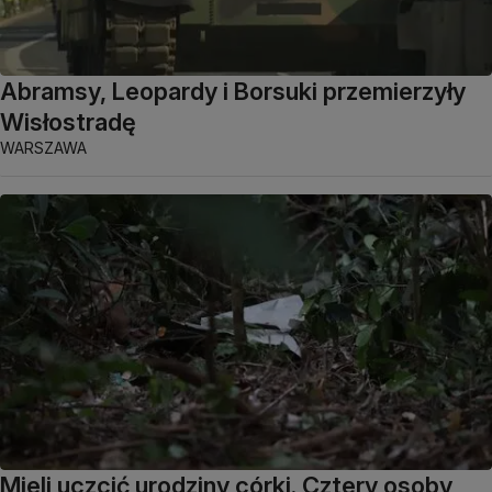
Abramsy, Leopardy i Borsuki przemierzyły
Wisłostradę
WARSZAWA
Mieli uczcić urodziny córki. Cztery osoby