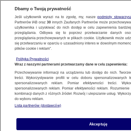
Dbamy o Twoją prywatność
Jeśli użytkownik wyrazi na to zgodę, my, nasze
podmioty stowarzys
Partnerów IAB oraz
30
innych Zaufanych Partnerów może przechowywa
użytkownika i uzyskiwać do nich dostęp w celu zapewnienia bardzi
przeglądania. Odbywa się to poprzez przetwarzanie danych os
przeglądania przechowywanych w plikach cookie. Użytkownik może udzie
PROGRAMY
się przetwarzaniu w oparciu o uzasadniony interes w dowolnym momencie
plików cookie i reklam”.
"Niekonstytucyjne" zmiany w Sądzie
Polityka Prywatności
Najwyższym
Wraz z naszymi partnerami przetwarzamy dane w celu zapewnienia:
Przechowywanie informacji na urządzeniu lub dostęp do nich. Tworzeni
14.12.2017, 22:50
treści. Wykorzystywanie profili w celu doboru spersonalizowanych tr
spersonalizowanych reklam. Pomiar efektywności treści. Wyko
spersonalizowanych reklam. Pomiar efektywności reklam. Rozumienie o
Udostępnij
kombinacji danych z różnych źródeł. Rozwój i ulepszanie usług. Wykor
do wyboru reklam.
Lista partnerów (dostawców)
Akceptuję