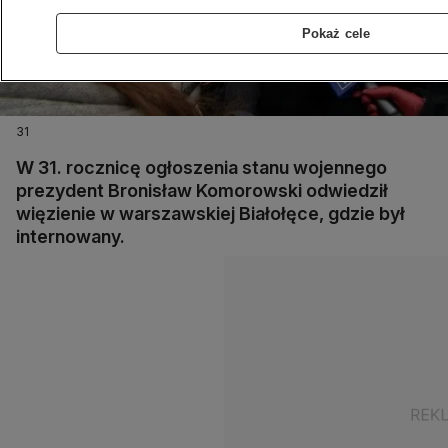
Pokaż cele
31
W 31. rocznicę ogłoszenia stanu wojennego
prezydent Bronisław Komorowski odwiedził
więzienie w warszawskiej Białołęce, gdzie był
internowany.