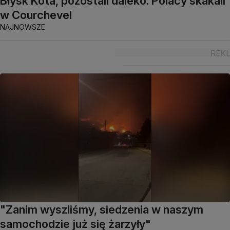
Błysk Kota, pozostali daleko. Polacy skakali
w Courchevel
NAJNOWSZE
"Zanim wyszliśmy, siedzenia w naszym
samochodzie już się żarzyły"