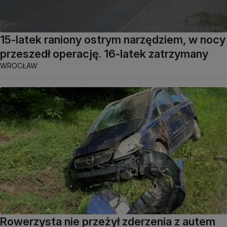
15-latek raniony ostrym narzędziem, w nocy
przeszedł operację. 16-latek zatrzymany
WROCŁAW
Rowerzysta nie przeżył zderzenia z autem