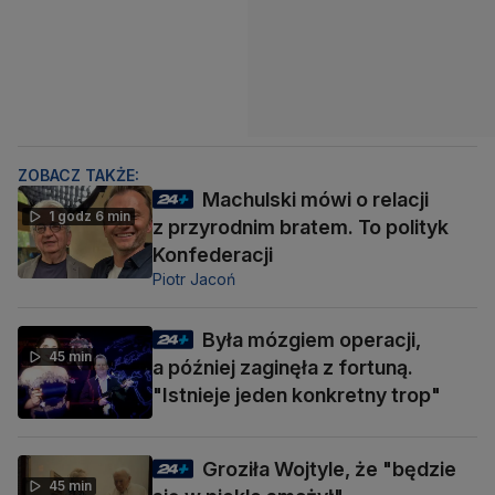
ZOBACZ TAKŻE:
Machulski mówi o relacji
1 godz 6 min
z przyrodnim bratem. To polityk
Konfederacji
Piotr Jacoń
Była mózgiem operacji,
45 min
a później zaginęła z fortuną.
"Istnieje jeden konkretny trop"
Groziła Wojtyle, że "będzie
45 min