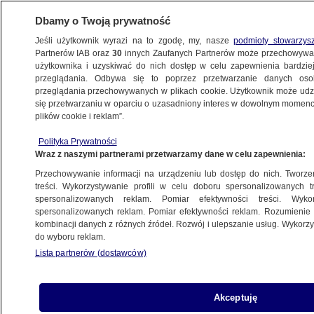
Dbamy o Twoją prywatność
Jeśli użytkownik wyrazi na to zgodę, my, nasze
podmioty stowarzys
Partnerów IAB oraz
30
innych Zaufanych Partnerów może przechowywa
użytkownika i uzyskiwać do nich dostęp w celu zapewnienia bardzi
przeglądania. Odbywa się to poprzez przetwarzanie danych os
przeglądania przechowywanych w plikach cookie. Użytkownik może udzie
PROGRAMY
się przetwarzaniu w oparciu o uzasadniony interes w dowolnym momencie
plików cookie i reklam”.
Powrót na Białołękę
Polityka Prywatności
Wraz z naszymi partnerami przetwarzamy dane w celu zapewnienia:
13.12.2012, 23:00
Przechowywanie informacji na urządzeniu lub dostęp do nich. Tworzeni
treści. Wykorzystywanie profili w celu doboru spersonalizowanych tr
Udostępnij
spersonalizowanych reklam. Pomiar efektywności treści. Wyko
spersonalizowanych reklam. Pomiar efektywności reklam. Rozumienie o
kombinacji danych z różnych źródeł. Rozwój i ulepszanie usług. Wykor
do wyboru reklam.
Lista partnerów (dostawców)
Akceptuję