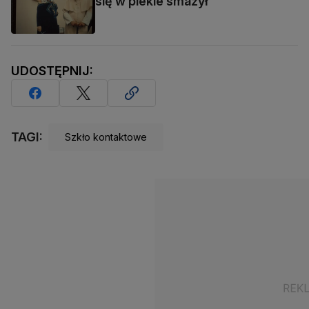
się w piekle smażył"
UDOSTĘPNIJ:
TAGI:
Szkło kontaktowe