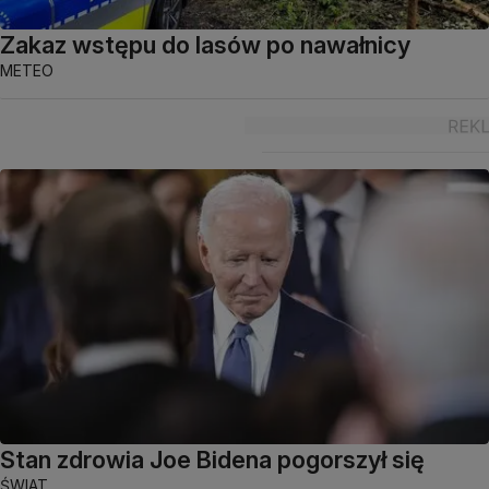
Zakaz wstępu do lasów po nawałnicy
METEO
Stan zdrowia Joe Bidena pogorszył się
ŚWIAT