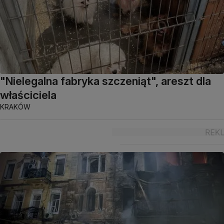
"Nielegalna fabryka szczeniąt", areszt dla
właściciela
KRAKÓW