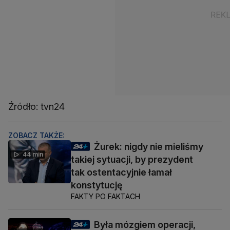
Źródło: tvn24
ZOBACZ TAKŻE:
Żurek: nigdy nie mieliśmy
44 min
takiej sytuacji, by prezydent
tak ostentacyjnie łamał
konstytucję
FAKTY PO FAKTACH
Była mózgiem operacji,