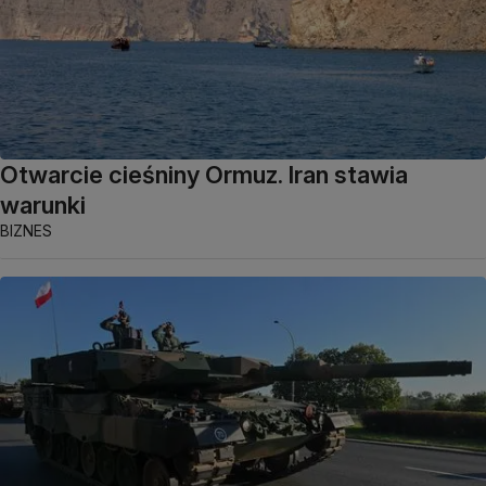
Otwarcie cieśniny Ormuz. Iran stawia
warunki
BIZNES