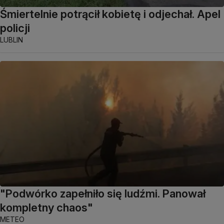
Śmiertelnie potrącił kobietę i odjechał. Apel
policji
LUBLIN
"Podwórko zapełniło się ludźmi. Panował
kompletny chaos"
METEO