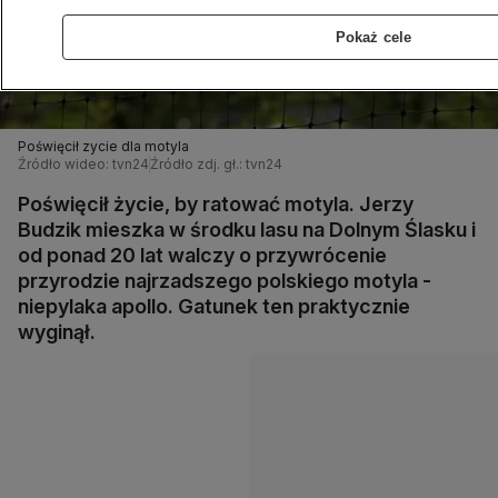
Pokaż cele
Poświęcił zycie dla motyla
Źródło wideo: tvn24
Źródło zdj. gł.: tvn24
Poświęcił życie, by ratować motyla. Jerzy
Budzik mieszka w środku lasu na Dolnym Ślasku i
od ponad 20 lat walczy o przywrócenie
przyrodzie najrzadszego polskiego motyla -
niepylaka apollo. Gatunek ten praktycznie
wyginął.