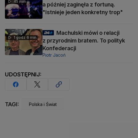
45 min
a później zaginęła z fortuną.
"Istnieje jeden konkretny trop"
Machulski mówi o relacji
1 godz 6 min
z przyrodnim bratem. To polityk
Konfederacji
Piotr Jacoń
UDOSTĘPNIJ:
TAGI:
Polska i Świat