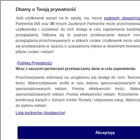
Dbamy o Twoją prywatność
Jeśli użytkownik wyrazi na to zgodę, my, nasze
podmioty stowarzys
Partnerów IAB oraz
30
innych Zaufanych Partnerów może przechowywa
użytkownika i uzyskiwać do nich dostęp w celu zapewnienia bardzi
przeglądania. Odbywa się to poprzez przetwarzanie danych os
przeglądania przechowywanych w plikach cookie. Użytkownik może udzie
PROGRAMY
się przetwarzaniu w oparciu o uzasadniony interes w dowolnym momencie
plików cookie i reklam”.
Poświęcił życie dla motyla
Polityka Prywatności
Wraz z naszymi partnerami przetwarzamy dane w celu zapewnienia:
15.07.2015, 23:42
Przechowywanie informacji na urządzeniu lub dostęp do nich. Tworzeni
treści. Wykorzystywanie profili w celu doboru spersonalizowanych tr
Udostępnij
spersonalizowanych reklam. Pomiar efektywności treści. Wyko
spersonalizowanych reklam. Pomiar efektywności reklam. Rozumienie o
kombinacji danych z różnych źródeł. Rozwój i ulepszanie usług. Wykor
do wyboru reklam.
Lista partnerów (dostawców)
Akceptuję