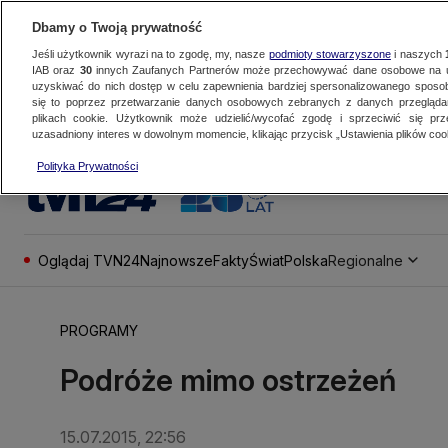
Dbamy o Twoją prywatność
Jeśli użytkownik wyrazi na to zgodę, my, nasze
podmioty stowarzyszone
i naszych
IAB oraz
30
innych Zaufanych Partnerów może przechowywać dane osobowe na ur
uzyskiwać do nich dostęp w celu zapewnienia bardziej spersonalizowanego sposo
się to poprzez przetwarzanie danych osobowych zebranych z danych przegląd
plikach cookie. Użytkownik może udzielić/wycofać zgodę i sprzeciwić się pr
uzasadniony interes w dowolnym momencie, klikając przycisk „Ustawienia plików cook
Polityka Prywatności
Oglądaj TVN24
Najnowsze
Fakty
Świat
Polska
Regionalne
PROGRAMY
Podróże mimo ostrzeżeń
15.07.2015, 22:56