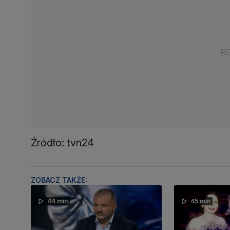
Źródło: tvn24
ZOBACZ TAKŻE:
44 min
45 min