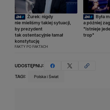
Żurek: nigdy
Była m
nie mieliśmy takiej sytuacji,
a później zag
by prezydent
"Istnieje je
tak ostentacyjnie łamał
trop"
konstytucję
FAKTY PO FAKTACH
UDOSTĘPNIJ:
TAGI:
Polska i Świat