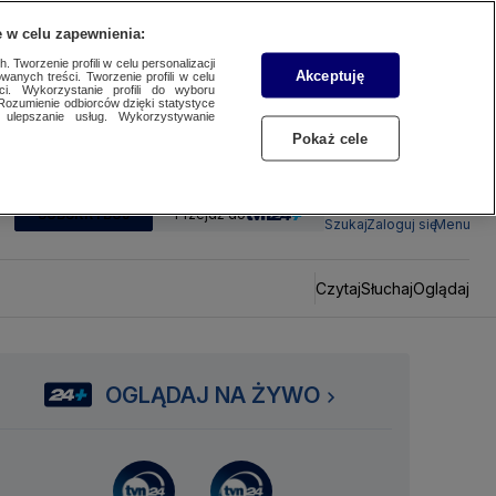
 w celu zapewnienia:
 Tworzenie profili w celu personalizacji
Akceptuję
wanych treści. Tworzenie profili w celu
ci. Wykorzystanie profili do wyboru
Rozumienie odbiorców dzięki statystyce
ulepszanie usług. Wykorzystywanie
Pokaż cele
SUBSKRYBUJ
Przejdź do
Szukaj
Zaloguj się
Menu
Czytaj
Słuchaj
Oglądaj
OGLĄDAJ NA ŻYWO