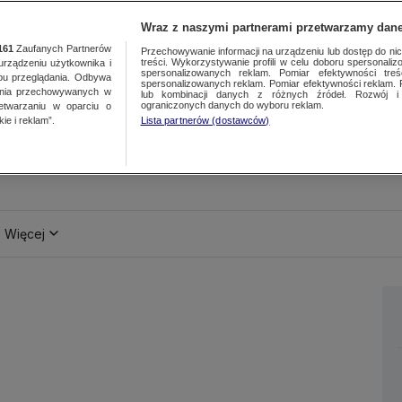
Wraz z naszymi partnerami przetwarzamy dane
161
Zaufanych Partnerów
Przechowywanie informacji na urządzeniu lub dostęp do nich.
treści. Wykorzystywanie profili w celu doboru spersonalizo
ządzeniu użytkownika i
spersonalizowanych reklam. Pomiar efektywności treś
bu przeglądania. Odbywa
spersonalizowanych reklam. Pomiar efektywności reklam. 
ania przechowywanych w
lub kombinacji danych z różnych źródeł. Rozwój i 
ograniczonych danych do wyboru reklam.
zetwarzaniu w oparciu o
ie i reklam”.
Lista partnerów (dostawców)
Więcej