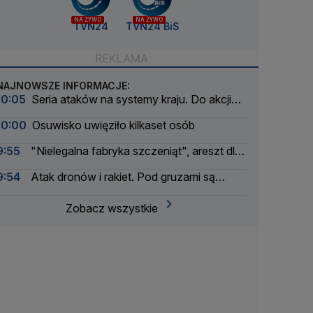
NA ŻYWO
NA ŻYWO
TVN24
TVN24 BiS
NAJNOWSZE INFORMACJE:
10:05
Seria ataków na systemy kraju. Do akcji
wkracza wywiad
10:00
Osuwisko uwięziło kilkaset osób
9:55
"Nielegalna fabryka szczeniąt", areszt dla
właściciela
9:54
Atak dronów i rakiet. Pod gruzami są
uwięzieni ludzie
Zobacz wszystkie