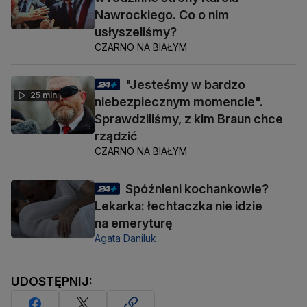
Nawrockiego. Co o nim
usłyszeliśmy?
CZARNO NA BIAŁYM
"Jesteśmy w bardzo
25 min
niebezpiecznym momencie".
Sprawdziliśmy, z kim Braun chce
rządzić
CZARNO NA BIAŁYM
Spóźnieni kochankowie?
Lekarka: łechtaczka nie idzie
na emeryturę
Agata Daniluk
UDOSTĘPNIJ: