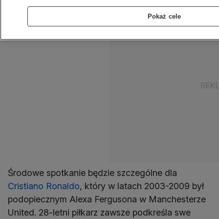
Pokaż cele
Środowe spotkanie będzie szczególne dla
Cristiano Ronaldo
, który w latach 2003-2009 był
podopiecznym Alexa Fergusona w Manchesterze
United. 28-letni piłkarz zawsze podkreśla swe