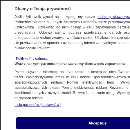
Dbamy o Twoją prywatność
Jeśli użytkownik wyrazi na to zgodę, my, nasze
podmioty stowarzys
Partnerów IAB oraz
30
innych Zaufanych Partnerów może przechowywa
użytkownika i uzyskiwać do nich dostęp w celu zapewnienia bardzi
przeglądania. Odbywa się to poprzez przetwarzanie danych os
przeglądania przechowywanych w plikach cookie. Użytkownik może udzie
PROGRAMY
się przetwarzaniu w oparciu o uzasadniony interes w dowolnym momencie
plików cookie i reklam”.
Mourinho już prowokuje: Wierzę, że
Polityka Prywatności
Ferguson poradzi sobie z niepowodzeniem
Wraz z naszymi partnerami przetwarzamy dane w celu zapewnienia:
Przechowywanie informacji na urządzeniu lub dostęp do nich. Tworzeni
13.02.2013, 09:04
treści. Wykorzystywanie profili w celu doboru spersonalizowanych tr
spersonalizowanych reklam. Pomiar efektywności treści. Wyko
spersonalizowanych reklam. Pomiar efektywności reklam. Rozumienie o
Udostępnij
kombinacji danych z różnych źródeł. Rozwój i ulepszanie usług. Wykor
do wyboru reklam.
Środowe spotkanie Realu Madryt z
Lista partnerów (dostawców)
Manchesterem United to hit 1/8 finału Ligi
Mistrzów. Słowne przepychanki w mediach
rozpoczęli już trenerzy obu ekip - Jose Mourinho
Akceptuję
i Alex Fergusonem.