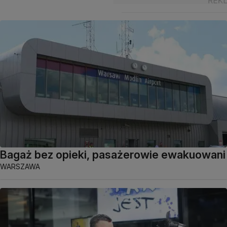
Bagaż bez opieki, pasażerowie ewakuowani
WARSZAWA