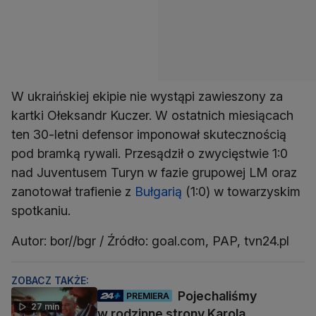
W ukraińskiej ekipie nie wystąpi zawieszony za
kartki Ołeksandr Kuczer. W ostatnich miesiącach
ten 30-letni defensor imponował skutecznością
pod bramką rywali. Przesądził o zwycięstwie 1:0
nad Juventusem Turyn w fazie grupowej LM oraz
zanotował trafienie z
Bułgarią
(1:0) w towarzyskim
spotkaniu.
Autor: bor//bgr / Źródło: goal.com, PAP, tvn24.pl
ZOBACZ TAKŻE:
Pojechaliśmy
PREMIERA
27 min
w rodzinne strony Karola