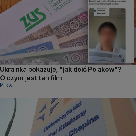
Ukrainka pokazuje, "jak doić Polaków"?
O czym jest ten film
M. Istel