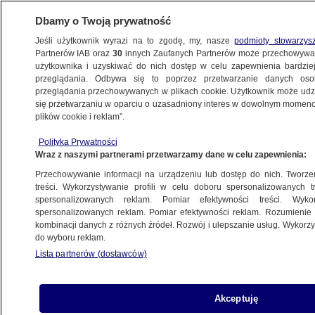
Dbamy o Twoją prywatność
Jeśli użytkownik wyrazi na to zgodę, my, nasze
podmioty stowarzys
Partnerów IAB oraz
30
innych Zaufanych Partnerów może przechowywa
użytkownika i uzyskiwać do nich dostęp w celu zapewnienia bardzi
przeglądania. Odbywa się to poprzez przetwarzanie danych os
przeglądania przechowywanych w plikach cookie. Użytkownik może udzie
PROGRAMY
się przetwarzaniu w oparciu o uzasadniony interes w dowolnym momencie
plików cookie i reklam”.
Kolejne osoby mówią o tym, że były
Polityka Prywatności
molestowane przez Skrzypczyńskiego
Wraz z naszymi partnerami przetwarzamy dane w celu zapewnienia:
Przechowywanie informacji na urządzeniu lub dostęp do nich. Tworzeni
22.11.2022, 22:37
treści. Wykorzystywanie profili w celu doboru spersonalizowanych tr
spersonalizowanych reklam. Pomiar efektywności treści. Wyko
spersonalizowanych reklam. Pomiar efektywności reklam. Rozumienie o
Udostępnij
kombinacji danych z różnych źródeł. Rozwój i ulepszanie usług. Wykor
do wyboru reklam.
Lista partnerów (dostawców)
Akceptuję