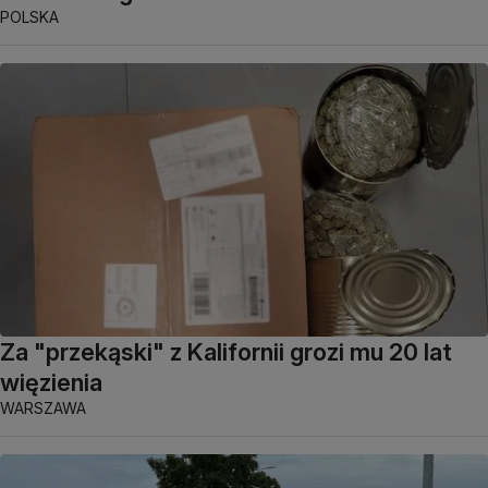
POLSKA
Za "przekąski" z Kalifornii grozi mu 20 lat
więzienia
WARSZAWA