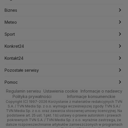
Konfederacja
Krajowa Administracja Skarbowa
Biznes
Podcasty
Kryptowaluty
Fakty po Faktach
Krzysztof Bosak
Krzysztof Hetman
Warszawa
Biznes
Lasy Państwowe
Lech Wałęsa
Lewica
Meteo
Artykuły
Fakty o Świecie
Łódź
Najnowsze
Meteo
Lotnisko Chopina
Lotto
Maciej Wąsik
Marcin Przydacz
Marcin Kierwiński
Marian Banaś
Sport
Newslettery
Ludzie Faktów
Katowice
Notowania
Pogoda godzinowa
Sport
Mariusz Błaszczak
Mariusz Kamiński
Mark Zuckerberg
Mateusz Morawiecki
Zdrowie
Kraków
Pieniądze
Pogoda długoterminowa
Piłka Nożna
Konkret24
Michał Kamiński
Technologia
Poznań
Nieruchomości
Pogoda na jutro
Ministerstwo Aktywów Państwowych
Tenis
Najnowsze
Kontakt24
Ministerstwo Edukacji i Nauki
Kultura i styl
Trójmiasto
Rynki
Pogoda na weekend
Kolarstwo
Polska
Najnowsze
Pozostałe serwisy
Ministerstwo Infrastruktury
Ministerstwo Kultury
Ministerstwo Obrony Narodowej
Ciekawostki
Wrocław
Dla firm
Najnowsze
Skoki Narciarskie
Świat
Gorące Tematy
TVN
Pomoc
Ministerstwo Rolnictwa
Regulamin serwisu
Quizy
Ustawienia cookie
Informacje o nadawcy
Ministerstwo Rozwoju i Technologii
Kielce
Handel
Polska
Sporty zimowe
Polityka
Wyślij zgłoszenie
Dzień Dobry TVN
Centrum pomocy
Polityka prywatności
Informacje konsumenckie
Ministerstwo Sportu i Turystyki
Copyright (C) 1997-2026 Korzystanie z materiałów redakcyjnych TVN
Tematy
Kujawsko-pomorskie
Ze świata
Prognoza
Lekkoatletyka
Zdrowie
Uwaga TVN
Ministerstwo Cyfryzacji
Test zgodności
S.A. / TVN Media Sp. z o.o. wymaga wcześniejszej zgody TVN S.A./
TVN Media Sp. z o.o. oraz zawarcia stosownej umowy licencyjnej. Na
Ministerstwo Edukacji Narodowej
Lublin
podstawie art. 25 ust. 1 pkt. 1 b) ustawy o prawie autorskim i prawach
Tech
Świat
Siatkówka
Tech
HGTV
Oglądaj na TV
Ministerstwo Finansów
pokrewnych TVN S.A. / TVN Media Sp. z o.o. wyraźnie zastrzega, że
dalsze rozpowszechnianie artykułów zamieszczonych w programach
Ministerstwo Klimatu i Środowiska
Lubuskie
Moto
Nauka
F1