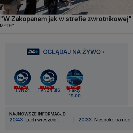
"W Zakopanem jak w strefie zwrotnikowej"
METEO
OGLĄDAJ NA ŻYWO
NA ŻYWO
NA ŻYWO
NA ŻYWO
TVN24
TVN24 BiS
"Fakty"
19:00
NAJNOWSZE INFORMACJE:
20:43
Lech wreszcie
20:33
Niespokojna noc 
dopiął swego. Jest bliżej
większości kraju. Są alar
wygranej
drugiego stopnia