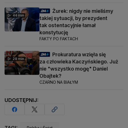
Żurek: nigdy nie mieliśmy
44 min
takiej sytuacji, by prezydent
tak ostentacyjnie łamał
konstytucję
FAKTY PO FAKTACH
Prokuratura wzięła się
28 min
za człowieka Kaczyńskiego. Już
nie "wszystko mogę" Daniel
Obajtek?
CZARNO NA BIAŁYM
UDOSTĘPNIJ:
TAGI:
Polska i Świat