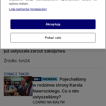
wyboru reklam.
Lista partnerów (dostawców)
Kobieta w ciąży zepchnięta z mostu
Źródło wideo: tvn24
Źródło zdj. gł.: tvn24
Akceptuję
Makabryczna historia z Głogowa na Dolnym
Śląsku. Pod mostem znaleziono ciało kobiety w
Pokaż cele
ciąży. Zginęła w tragicznych okolicznościach, bo
z mostu miała ją zepchnąć jej sąsiadka. 49-latka
już usłyszała zarzut zabójstwa.
Źródło: tvn24
ZOBACZ TAKŻE:
Pojechaliśmy
PREMIERA
27 min
w rodzinne strony Karola
Nawrockiego. Co o nim
usłyszeliśmy?
CZARNO NA BIAŁYM