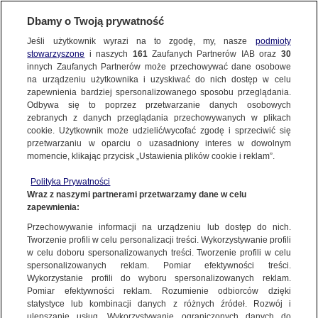
Dbamy o Twoją prywatność
SUBSKRYBUJ
Jeśli użytkownik wyrazi na to zgodę, my, nasze
podmioty
stowarzyszone
i naszych
161
Zaufanych Partnerów IAB oraz
30
PROGRAMY
innych Zaufanych Partnerów może przechowywać dane osobowe
na urządzeniu użytkownika i uzyskiwać do nich dostęp w celu
Kobieta w ciąży zepchnięta z mostu
zapewnienia bardziej spersonalizowanego sposobu przeglądania.
Odbywa się to poprzez przetwarzanie danych osobowych
23.07.2015, 06:05
zebranych z danych przeglądania przechowywanych w plikach
cookie. Użytkownik może udzielić/wycofać zgodę i sprzeciwić się
przetwarzaniu w oparciu o uzasadniony interes w dowolnym
Udostępnij
momencie, klikając przycisk „Ustawienia plików cookie i reklam”.
Polityka Prywatności
Wraz z naszymi partnerami przetwarzamy dane w celu
zapewnienia:
Przechowywanie informacji na urządzeniu lub dostęp do nich.
Tworzenie profili w celu personalizacji treści. Wykorzystywanie profili
w celu doboru spersonalizowanych treści. Tworzenie profili w celu
spersonalizowanych reklam. Pomiar efektywności treści.
Wykorzystanie profili do wyboru spersonalizowanych reklam.
Pomiar efektywności reklam. Rozumienie odbiorców dzięki
statystyce lub kombinacji danych z różnych źródeł. Rozwój i
ulepszanie usług. Wykorzystywanie ograniczonych danych do