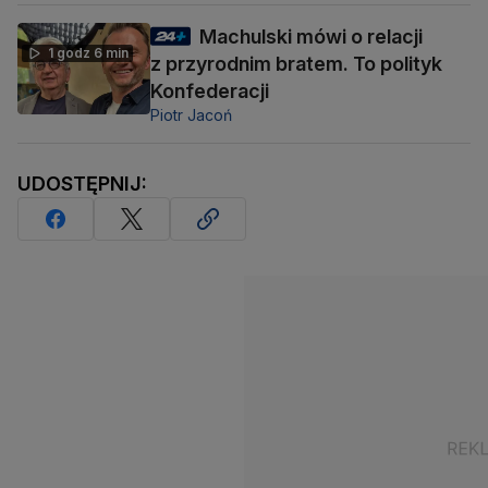
Machulski mówi o relacji
1 godz 6 min
z przyrodnim bratem. To polityk
Konfederacji
Piotr Jacoń
UDOSTĘPNIJ: