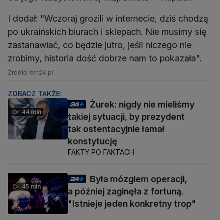
I dodał: "Wczoraj grozili w internecie, dziś chodzą
po ukraińskich biurach i sklepach. Nie musimy się
zastanawiać, co będzie jutro, jeśli niczego nie
zrobimy, historia dość dobrze nam to pokazała".
Źródło: tvn24.pl
ZOBACZ TAKŻE:
Żurek: nigdy nie mieliśmy
44 min
takiej sytuacji, by prezydent
tak ostentacyjnie łamał
konstytucję
FAKTY PO FAKTACH
Była mózgiem operacji,
45 min
a później zaginęła z fortuną.
"Istnieje jeden konkretny trop"