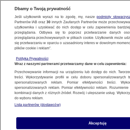
Dbamy o Twoją prywatność
Jeśli użytkownik wyrazi na to zgodę, my, nasze
podmioty stowarzys
Partnerów IAB oraz
30
innych Zaufanych Partnerów może przechowywa
użytkownika i uzyskiwać do nich dostęp w celu zapewnienia bardzi
przeglądania. Odbywa się to poprzez przetwarzanie danych os
przeglądania przechowywanych w plikach cookie. Użytkownik może udzie
POZNAŃ
się przetwarzaniu w oparciu o uzasadniony interes w dowolnym momencie
plików cookie i reklam”.
Chcieli wejść do biura pomagającego
Polityka Prywatności
Ukraińcom. Policja zatrzymała dwie osoby
Wraz z naszymi partnerami przetwarzamy dane w celu zapewnienia:
Przechowywanie informacji na urządzeniu lub dostęp do nich. Tworzeni
8.07.2026, 16:48
Aktualizacja:
9.07.2026, 08:05
treści. Wykorzystywanie profili w celu doboru spersonalizowanych tr
spersonalizowanych reklam. Pomiar efektywności treści. Wyko
Posłuchaj artykułu
spersonalizowanych reklam. Pomiar efektywności reklam. Rozumienie o
Czyta lektor AI
kombinacji danych z różnych źródeł. Rozwój i ulepszanie usług. Wykor
do wyboru reklam.
Lista partnerów (dostawców)
Akceptuję