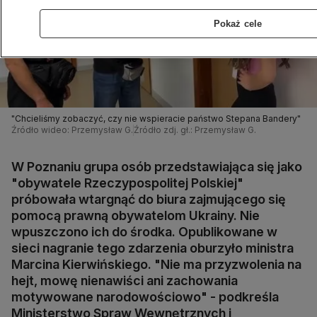
Pokaż cele
"Chcieliśmy zobaczyć, czy nie wspieracie państwo Stepana Bandery"
Źródło wideo: Przemysław G.
Źródło zdj. gł.: Przemysław G.
W Poznaniu grupa osób przedstawiająca się jako
"obywatele Rzeczypospolitej Polskiej"
próbowała wtargnąć do biura zajmującego się
pomocą prawną obywatelom Ukrainy. Nie
wpuszczono ich do środka. Opublikowane w
sieci nagranie tego zdarzenia oburzyło ministra
Marcina Kierwińskiego. "Nie ma przyzwolenia na
hejt, mowę nienawiści ani zachowania
motywowane narodowościowo" - podkreśla
Ministerstwo Spraw Wewnętrznych i