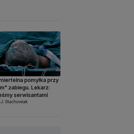
miertelna pomyłka przy
m" zabiegu. Lekarz:
teśmy serwisantami
,
J. Stachowiak