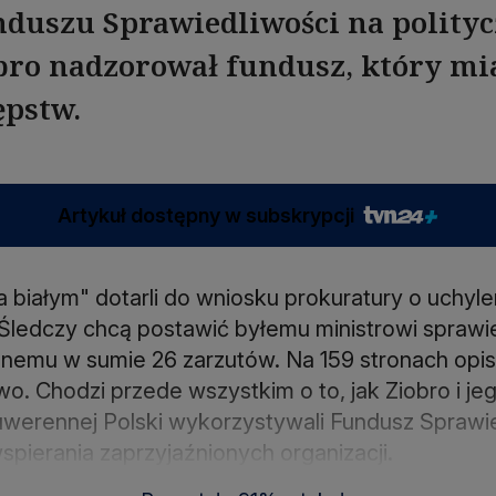
nduszu Sprawiedliwości na polity
obro nadzorował fundusz, który mi
ępstw.
Artykuł dostępny w subskrypcji
 białym" dotarli do wniosku prokuratury o uchyle
 Śledczy chcą postawić byłemu ministrowi sprawie
nemu w sumie 26 zarzutów. Na 159 stronach opisa
o. Chodzi przede wszystkim o to, jak Ziobro i jeg
uwerennej Polski wykorzystywali Fundusz Sprawi
spierania zaprzyjaźnionych organizacji.