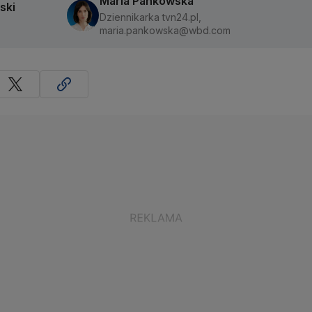
Maria Pankowska
ski
Dziennikarka tvn24.pl,
maria.pankowska@wbd.com