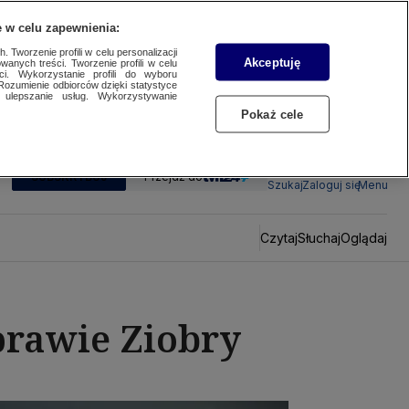
 w celu zapewnienia:
 Tworzenie profili w celu personalizacji
Akceptuję
wanych treści. Tworzenie profili w celu
ci. Wykorzystanie profili do wyboru
Rozumienie odbiorców dzięki statystyce
ulepszanie usług. Wykorzystywanie
Pokaż cele
SUBSKRYBUJ
Przejdź do
Szukaj
Zaloguj się
Menu
Czytaj
Słuchaj
Oglądaj
prawie Ziobry