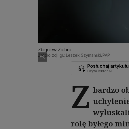
Zbigniew Ziobro
Źródło zdj. gł.: Leszek Szymański/PAP
Posłuchaj artykułu
Czyta lektor AI
Z
bardzo ob
uchyleni
wyłuskal
rolę byłego mi