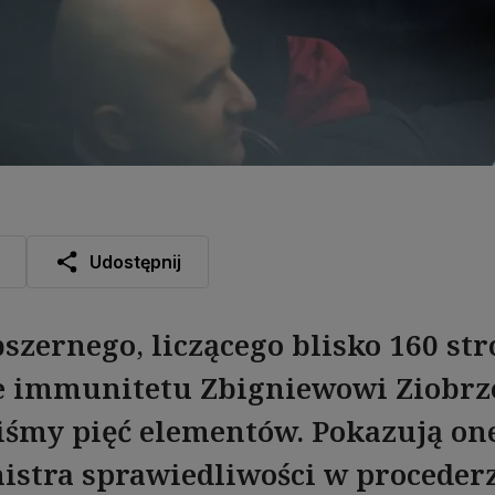
Udostępnij
szernego, liczącego blisko 160 st
e immunitetu Zbigniewowi Ziobrz
iśmy pięć elementów. Pokazują on
nistra sprawiedliwości w proceder