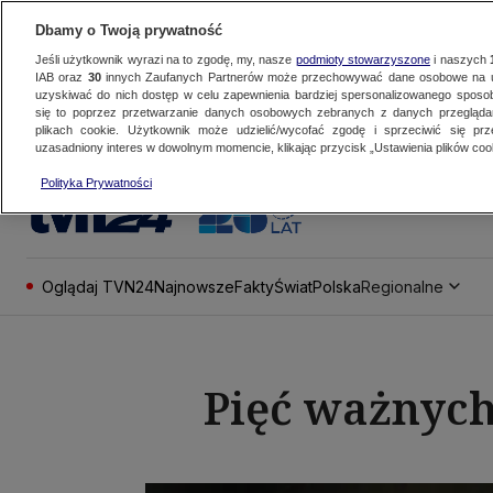
Dbamy o Twoją prywatność
Jeśli użytkownik wyrazi na to zgodę, my, nasze
podmioty stowarzyszone
i naszych
IAB oraz
30
innych Zaufanych Partnerów może przechowywać dane osobowe na ur
uzyskiwać do nich dostęp w celu zapewnienia bardziej spersonalizowanego sposo
się to poprzez przetwarzanie danych osobowych zebranych z danych przegląd
plikach cookie. Użytkownik może udzielić/wycofać zgodę i sprzeciwić się pr
uzasadniony interes w dowolnym momencie, klikając przycisk „Ustawienia plików cook
Polityka Prywatności
Oglądaj TVN24
Najnowsze
Fakty
Świat
Polska
Regionalne
Pięć ważnych