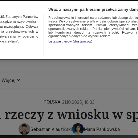
Wraz z naszymi partnerami przetwarzamy dane
161
Zaufanych Partnerów
Przechowywanie informacji na urządzeniu lub dostęp do nich.
treści. Wykorzystywanie profili w celu doboru spersonalizo
ządzeniu użytkownika i
spersonalizowanych reklam. Pomiar efektywności treś
bu przeglądania. Odbywa
spersonalizowanych reklam. Pomiar efektywności reklam. 
ania przechowywanych w
lub kombinacji danych z różnych źródeł. Rozwój i 
ograniczonych danych do wyboru reklam.
zetwarzaniu w oparciu o
ie i reklam”.
Lista partnerów (dostawców)
Więcej
POLSKA
|
31.10.2025, 16:33
 rzeczy z wniosku w s
Sebastian Klauziński
Maria Pankowska