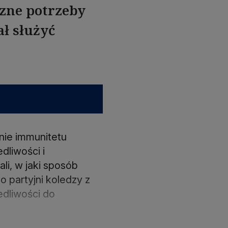
czne potrzeby
ał służyć
nie immunitetu
dliwości i
li, w jaki sposób
o partyjni koledzy z
edliwości do