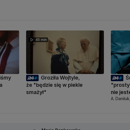
45 min
liśmy
Groziła Wojtyle,
Ś
a
że "będzie się w piekle
"prosty
smażył"
nie jes
A. Daniluk