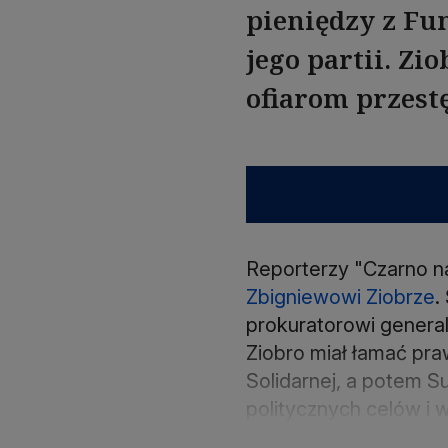
pieniędzy z Fu
jego partii. Zi
ofiarom przest
Reporterzy "Czarno na
Zbigniewowi Ziobrze
.
prokuratorowi general
Ziobro miał łamać praw
Solidarnej, a potem S
politycznych celów i w