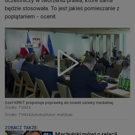
uczestniczy w tworzeniu prawa, które sama
będzie stosowała. To jest jakieś pomieszanie z
poplątaniem - ocenił.
Szef KRRiT proponuje poprawkę do noweli ustawy medialnej
Źródło: TVN24
Źródło: TVN24
Autorka/Autor: mart/kab
ZOBACZ TAKŻE:
Machulski mówi o relacji