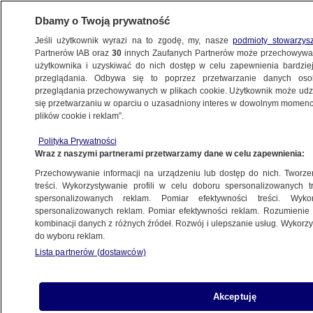
Dbamy o Twoją prywatność
Jeśli użytkownik wyrazi na to zgodę, my, nasze
podmioty stowarzys
Partnerów IAB oraz
30
innych Zaufanych Partnerów może przechowywa
użytkownika i uzyskiwać do nich dostęp w celu zapewnienia bardzi
przeglądania. Odbywa się to poprzez przetwarzanie danych os
przeglądania przechowywanych w plikach cookie. Użytkownik może udzie
POLSKA
się przetwarzaniu w oparciu o uzasadniony interes w dowolnym momencie
plików cookie i reklam”.
Ustawa anty-TVN na sejmowej komisji.
Polityka Prywatności
Komentarz Patryka Wachowca z Forum
Wraz z naszymi partnerami przetwarzamy dane w celu zapewnienia:
Obywatelskiego Rozwoju
Przechowywanie informacji na urządzeniu lub dostęp do nich. Tworzeni
treści. Wykorzystywanie profili w celu doboru spersonalizowanych tr
28.07.2021, 10:46
spersonalizowanych reklam. Pomiar efektywności treści. Wyko
spersonalizowanych reklam. Pomiar efektywności reklam. Rozumienie o
kombinacji danych z różnych źródeł. Rozwój i ulepszanie usług. Wykor
Udostępnij
do wyboru reklam.
Lista partnerów (dostawców)
Akceptuję