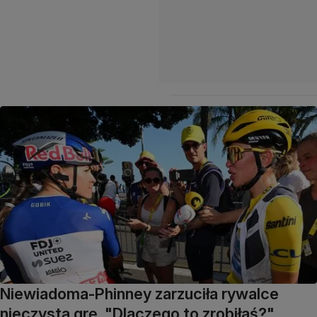
Niewiadoma-Phinney zarzuciła rywalce
nieczystą grę. "Dlaczego to zrobiłaś?"