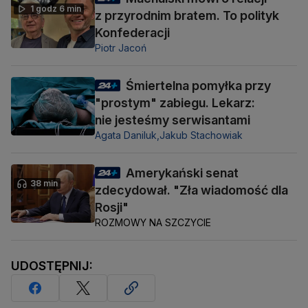
1 godz 6 min
z przyrodnim bratem. To polityk
Konfederacji
Piotr Jacoń
Śmiertelna pomyłka przy
"prostym" zabiegu. Lekarz:
nie jesteśmy serwisantami
Agata Daniluk,
Jakub Stachowiak
Amerykański senat
38 min
zdecydował. "Zła wiadomość dla
Rosji"
ROZMOWY NA SZCZYCIE
UDOSTĘPNIJ: