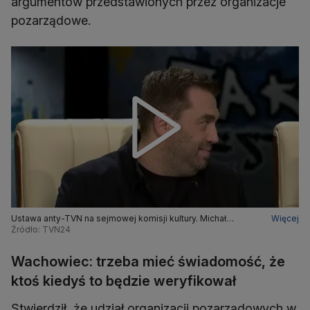
argumentów przedstawionych przez organizacje
pozarządowe.
Ustawa anty-TVN na sejmowej komisji kultury. Michał
Więcej
Szułdrzyński komentuje
Źródło: TVN24
Wachowiec: trzeba mieć świadomość, że
ktoś kiedyś to będzie weryfikował
Stwierdził, że udział organizacji pozarządowych w